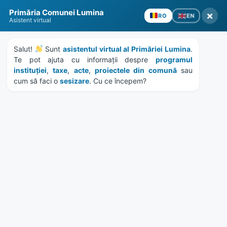
Skip
Skip
Skip
Skip
to
to
to
to
Primăria Comunei Lumina
×
EN
RO
content
left
right
footer
Asistent virtual
sidebar
sidebar
Salut! 
 Sunt 
asistentul virtual al Primăriei Lumina
. 
Te pot ajuta cu informații despre 
programul 
instituției
, 
taxe
, 
acte
, 
proiectele din comună
 sau 
cum să faci o 
sesizare
. Cu ce începem?
MENU
A inceput distibuirea
mastilor de protectie
acordate persoanelor
defavorizate