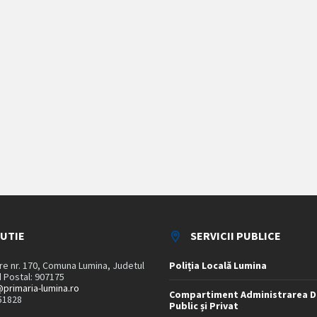
TUTIE
SERVICII PUBLICE
are nr. 170, Comuna Lumina, Judetul
Poliția Locală Lumina
 Postal: 907175
primaria-lumina.ro
Compartiment Administrarea D
51828
Public și Privat