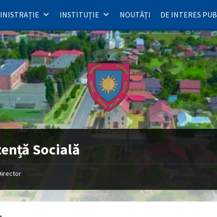
INISTRAȚIE
INSTITUȚIE
NOUTĂȚI
DE INTERES PUB
tență Socială
Director