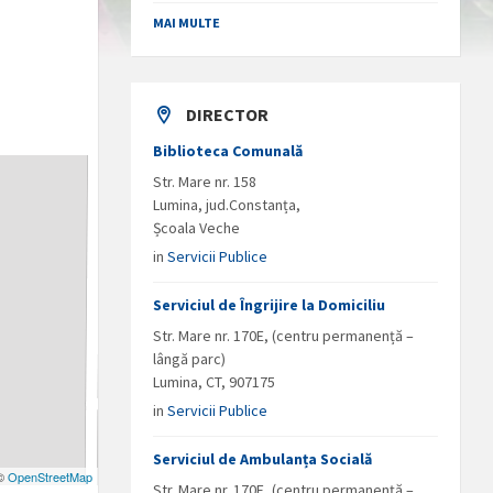
MAI MULTE
DIRECTOR
Biblioteca Comunală
Str. Mare nr. 158
Lumina, jud.Constanța,
Școala Veche
in
Servicii Publice
Serviciul de Îngrijire la Domiciliu
Str. Mare nr. 170E, (centru permanență –
lângă parc)
Lumina, CT, 907175
in
Servicii Publice
Serviciul de Ambulanța Socială
 ©
OpenStreetMap
Str. Mare nr. 170E, (centru permanență –