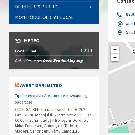
Contac
DE INTERES PUBLIC
072
MONITORUL OFICIAL LOCAL
asis
Str.
METEO
+
02:11
Local Time
−
Date oferite de:
OpenWeatherMap.org
AVERTIZARI METEO
Tipul mesajului : Atentionare nowcasting
06/08/2026
COD : GALBEN Ziua/luna/anul : 06-08-2026
Ora : 23 Nr. mesajului : 2 Intre orele : 23:00 si
00:00 In zona : Județul Botoşani: Dorohoi,
Mihai Eminescu, Frumușica, Tudora,
Vlădeni, Șendriceni, Vârfu Câmpului,