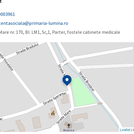
t
0003961
tentasociala@primaria-lumina.ro
 Mare nr. 170, Bl. LM1, Sc,1, Parter, fostele cabinete medicale
Leaflet
|