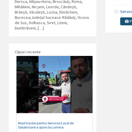
Dersca, Hilișeu-Horia, Broscăuți, Roma,
Mihăileni, Nicșeni, Leorda, Cândești,
Servic
Brăești, Văculești, Lozna, Dimăcheni,
Bucecea;Județul Suceava: Rădăuți, Vicovu
🖨️ 
de Sus, Dolhasca, Siret, Liteni,
Dumbrăveni, […]
Clipuri recente
Noul tractor pentru Serviciul Local de
Salubrizare a ajuns la Lumina