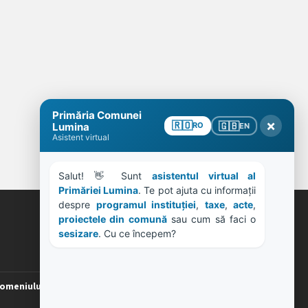
ORE DE LUCRU
PROGRAM INSTITUTIE
Luni, Miercuri, Joi: 8-16
omeniului
Marti: 8-18
Vineri: 8-14