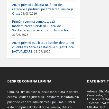
Anunț privind achiziția lucrărilor de
refacere a pietruirii pe străzi din Lumina și
Oituz
03/08/2026
Primăria Lumina completează
modernizarea Serviciului Local de
Salubrizare prin recepția noului tractor
31/07/2026
Anunț privind publicarea listelor debitorilor
cu obligații fiscale restante la bugetul local
[ACTUALIZARE]
31/07/2026
DESPRE COMUNA LUMINA
DATE INSTI
Adresa: Str. M
Comuna Lumina este o localitate situata in partea
Constanta, Cod
central- estica a judetului Constanta, infiintata din
Email:
contact@
punct de vedere administrativ pe 9 mai 1989 si
Telefon: 02412
CUI: 4671807
este compusa din localitatile Lumina, Oituz si