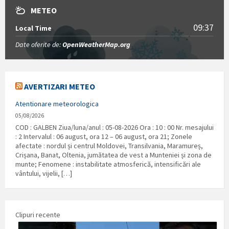
METEO
09:37
Local Time
Date oferite de:
OpenWeatherMap.org
AVERTIZARI METEO
Atentionare meteorologica
05/08/2026
COD : GALBEN Ziua/luna/anul : 05-08-2026 Ora : 10 : 00 Nr. mesajului
: 2 Intervalul : 06 august, ora 12 – 06 august, ora 21; Zonele
afectate : nordul și centrul Moldovei, Transilvania, Maramureș,
Crișana, Banat, Oltenia, jumătatea de vest a Munteniei și zona de
munte; Fenomene : instabilitate atmosferică, intensificări ale
vântului, vijelii, […]
Clipuri recente