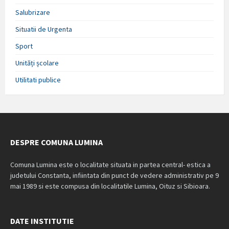
Salubrizare
Situatii de Urgenta
Sport
Unități școlare
Utilitati publice
DESPRE COMUNA LUMINA
Comuna Lumina este o localitate situata in partea central- estica a
judetului Constanta, infiintata din punct de vedere administrativ pe 9
mai 1989 si este compusa din localitatile Lumina, Oituz si Sibioara.
DATE INSTITUTIE