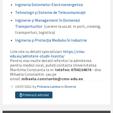
Ingineria Sistemelor Electroenergetice
Tehnologii și Sisteme de Telecomunicații
Inginerie și Management în Domeniul
Transporturilor
(cariere la uscat: in port, crewing,
transporturi, logistica)
Ingineria și Protecția Mediului în Industrie
Link site cu detalii specializari:
https://cmu-
edu.eu/admitere-studii-licenta/
Pentru mai multe detalii referitor la admiterea
pentru mediul rural, puteți contacta Universitatea
Maritima Constanta la nr.
telefon: 0756134674
– dna
Mihaela Constantin sau pe
email:
mihaela.constantin@cmu-edu.eu
19/07/2021
by
Primaria Lumina
in
Diverse
Printează articolul