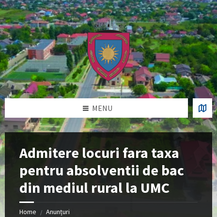
Skip
Skip
Skip
Skip
to
to
to
to
content
left
right
footer
sidebar
sidebar
MENU
Admitere locuri fara taxa
pentru absolventii de bac
din mediul rural la UMC
Home
Anunțuri
/