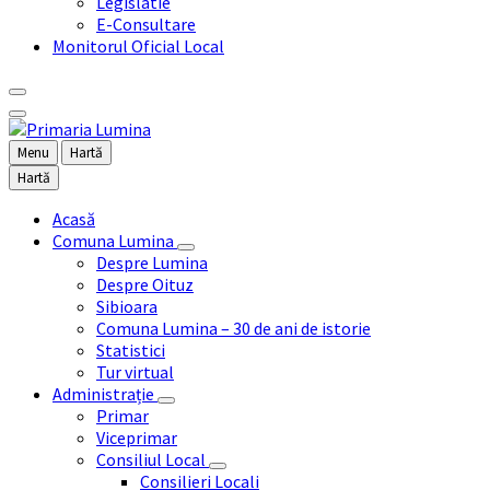
Legislatie
E-Consultare
Monitorul Oficial Local
Menu
Hartă
Hartă
Acasă
Comuna Lumina
Despre Lumina
Despre Oituz
Sibioara
Comuna Lumina – 30 de ani de istorie
Statistici
Tur virtual
Administrație
Primar
Viceprimar
Consiliul Local
Consilieri Locali