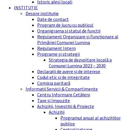
Istoric aleși locali
INSTITUȚIE
Despre instituție
Date de contact
Program de lucru cu publicul
Organigrama si statul de functii
Regulament Organizare și Funcționare al
Primăriei Comunei Lumina
Regulament Intern
Programe și strategii
Strategia de dezvoltare locală a
Comunei Lumina 2023 – 2030
Declarații de avere și de interese
Codul etic și de integritate
Comisia paritară
Informații Servicii & Compartimente
Centru Informare Cetățeni
Taxe și Impozite
Achiziții, Investiții & Proiecte
Achiziții
Programul anual al achizițiilor
publice
Centralizatoare