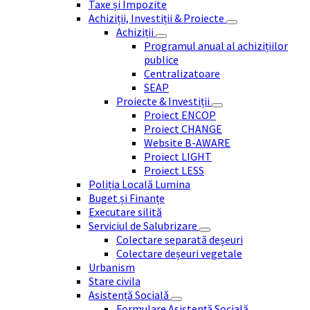
Taxe și Impozite
Achiziții, Investiții & Proiecte
Achiziții
Programul anual al achizițiilor
publice
Centralizatoare
SEAP
Proiecte & Investiții
Proiect ENCOP
Proiect CHANGE
Website B-AWARE
Proiect LIGHT
Proiect LESS
Poliția Locală Lumina
Buget și Finanțe
Executare silită
Serviciul de Salubrizare
Colectare separată deșeuri
Colectare deșeuri vegetale
Urbanism
Stare civila
Asistență Socială
Formulare Asistență Socială