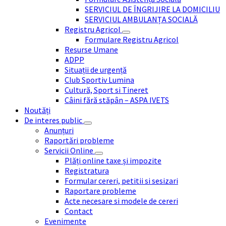
SERVICIUL DE ÎNGRIJIRE LA DOMICILIU
SERVICIUL AMBULANȚA SOCIALĂ
Registru Agricol
Formulare Registru Agricol
Resurse Umane
ADPP
Situații de urgență
Club Sportiv Lumina
Cultură, Sport si Tineret
Câini fără stăpân – ASPA IVETS
Noutăți
De interes public
Anunțuri
Raportări probleme
Servicii Online
Plăți online taxe și impozite
Registratura
Formular cereri, petitii si sesizari
Raportare probleme
Acte necesare si modele de cereri
Contact
Evenimente