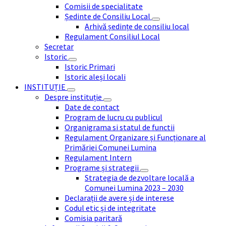
Comisii de specialitate
Ședinte de Consiliu Local
Arhivă ședințe de consiliu local
Regulament Consiliul Local
Secretar
Istoric
Istoric Primari
Istoric aleși locali
INSTITUȚIE
Despre instituție
Date de contact
Program de lucru cu publicul
Organigrama si statul de functii
Regulament Organizare și Funcționare al
Primăriei Comunei Lumina
Regulament Intern
Programe și strategii
Strategia de dezvoltare locală a
Comunei Lumina 2023 – 2030
Declarații de avere și de interese
Codul etic și de integritate
Comisia paritară