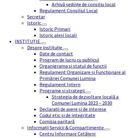
Arhivă ședințe de consiliu local
Regulament Consiliul Local
Secretar
Istoric
Istoric Primari
Istoric aleși locali
INSTITUȚIE
Despre instituție
Date de contact
Program de lucru cu publicul
Organigrama si statul de functii
Regulament Organizare și Funcționare al
Primăriei Comunei Lumina
Regulament Intern
Programe și strategii
Strategia de dezvoltare locală a
Comunei Lumina 2023 – 2030
Declarații de avere și de interese
Codul etic și de integritate
Comisia paritară
Informații Servicii & Compartimente
Centru Informare Cetățeni