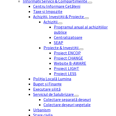
Informații Servicii & Compartimente
Centru Informare Cetățeni
Taxe și Impozite
Achiziții, Investiții & Proiecte
Achiziții
Programul anual al achizițiilor
publice
Centralizatoare
SEAP
Proiecte & Investiții
Proiect ENCOP
Proiect CHANGE
Website B-AWARE
Proiect LIGHT
Proiect LESS
Poliția Locală Lumina
Buget și Finanțe
Executare silită
Serviciul de Salubrizare
Colectare separată deșeuri
Colectare deșeuri vegetale
Urbanism
Stare civila