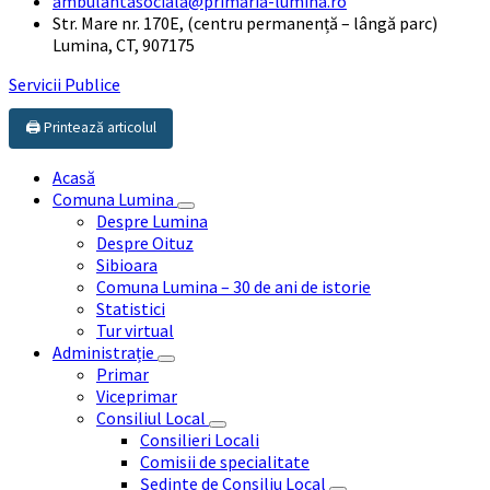
ambulantasociala@primaria-lumina.ro
Str. Mare nr. 170E, (centru permanență – lângă parc)
Lumina, CT, 907175
Servicii Publice
🖨️ Printează articolul
Acasă
Comuna Lumina
Despre Lumina
Despre Oituz
Sibioara
Comuna Lumina – 30 de ani de istorie
Statistici
Tur virtual
Administrație
Primar
Viceprimar
Consiliul Local
Consilieri Locali
Comisii de specialitate
Ședinte de Consiliu Local