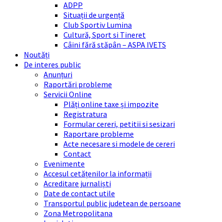
ADPP
Situații de urgență
Club Sportiv Lumina
Cultură, Sport si Tineret
Câini fără stăpân – ASPA IVETS
Noutăți
De interes public
Anunțuri
Raportări probleme
Servicii Online
Plăți online taxe și impozite
Registratura
Formular cereri, petitii si sesizari
Raportare probleme
Acte necesare si modele de cereri
Contact
Evenimente
Accesul cetățenilor la informații
Acreditare jurnaliști
Date de contact utile
Transportul public judetean de persoane
Zona Metropolitana