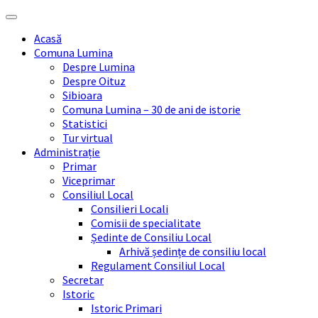
Skip
Skip
Skip
Skip
to
to
to
to
Acasă
content
left
right
footer
Comuna Lumina
sidebar
sidebar
Despre Lumina
Despre Oituz
Sibioara
Comuna Lumina – 30 de ani de istorie
Statistici
Tur virtual
Administrație
Primar
Viceprimar
Consiliul Local
Consilieri Locali
Comisii de specialitate
Ședinte de Consiliu Local
Arhivă ședințe de consiliu local
Regulament Consiliul Local
Secretar
Istoric
Istoric Primari