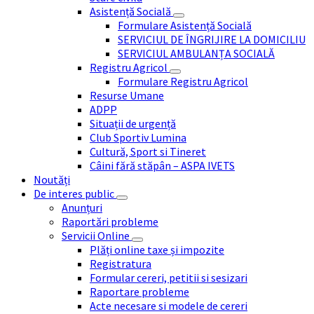
Asistență Socială
Formulare Asistență Socială
SERVICIUL DE ÎNGRIJIRE LA DOMICILIU
SERVICIUL AMBULANȚA SOCIALĂ
Registru Agricol
Formulare Registru Agricol
Resurse Umane
ADPP
Situații de urgență
Club Sportiv Lumina
Cultură, Sport si Tineret
Câini fără stăpân – ASPA IVETS
Noutăți
De interes public
Anunțuri
Raportări probleme
Servicii Online
Plăți online taxe și impozite
Registratura
Formular cereri, petitii si sesizari
Raportare probleme
Acte necesare si modele de cereri