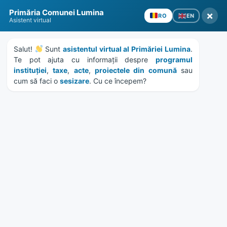
Skip
Skip
Skip
Skip
Primăria Comunei Lumina
to
to
to
to
×
EN
RO
Asistent virtual
content
left
right
footer
sidebar
sidebar
Salut! 
 Sunt 
asistentul virtual al Primăriei Lumina
. 
Te pot ajuta cu informații despre 
programul 
instituției
, 
taxe
, 
acte
, 
proiectele din comună
 sau 
cum să faci o 
sesizare
. Cu ce începem?
MENU
Anunț campanie de
preventie, depistare,
diagnostic si tratament
precoce al cancerului de