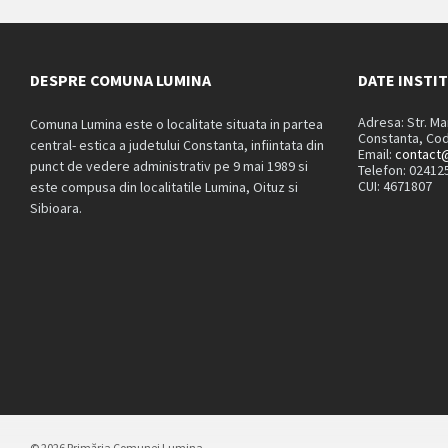
DESPRE COMUNA LUMINA
DATE INSTI
Adresa: Str. M
Comuna Lumina este o localitate situata in partea
Constanta, Cod
central- estica a judetului Constanta, infiintata din
Email:
contact@
punct de vedere administrativ pe 9 mai 1989 si
Telefon: 02412
CUI: 4671807
este compusa din localitatile Lumina, Oituz si
Sibioara.
© 2026 Primăria Comunei Lumina