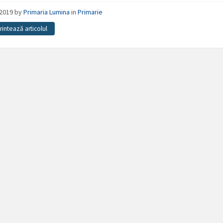
/2019
by
Primaria Lumina
in
Primarie
Printează articolul