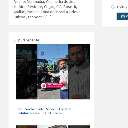
Veche, Mahmudia, Ceamurlia de Jos,
Nufăru, Beștepe, Crișan, C.A. Rosetti,
16/01
Maliuc, Pardina;Zona de litoral a județului
🖨️ 
Tulcea , respectiv […]
Clipuri recente
Noul tractor pentru Serviciul Local de
Salubrizare a ajuns la Lumina