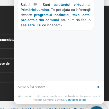
Salut! 👋 Sunt 
asistentul virtual al 
Primăriei Lumina
. Te pot ajuta cu informații 
despre 
programul instituției
, 
taxe
, 
acte
, 
ORE DE LUCRU
proiectele din comună
 sau cum să faci o 
sesizare
. Cu ce începem?
PROGRAM INSTITUTIE
Luni, Miercuri, Joi: 8-16
omeniului
Marti: 8-18
Vineri: 8-14
PROGRAMUL CU PUBLICUL
[vezi program]
cte de
➤
Asistent AI — informații orientative. Pentru date oficiale, consultă
Primăria Comunei Lumina.
Confidențialitate