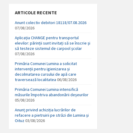
ARTICOLE RECENTE
Anunt colectiv debitori 18118/07.08.2026
07/08/2026
Aplicația CHANGE pentru transportul
elevilor: părinții sunt invitați să se înscrie și
să testeze sistemul de carpool școlar
07/08/2026
Primăria Comunei Lumina a solicitat
intervenții pentru igienizarea și
decolmatarea cursului de apă care
traversează localitatea
06/08/2026
Primăria Comunei Lumina intensifică
măsurile împotriva abandonării deșeurilor
05/08/2026
Anunț privind achiziția lucrărilor de
refacere a pietruirii pe străzi din Lumina și
Oituz
03/08/2026