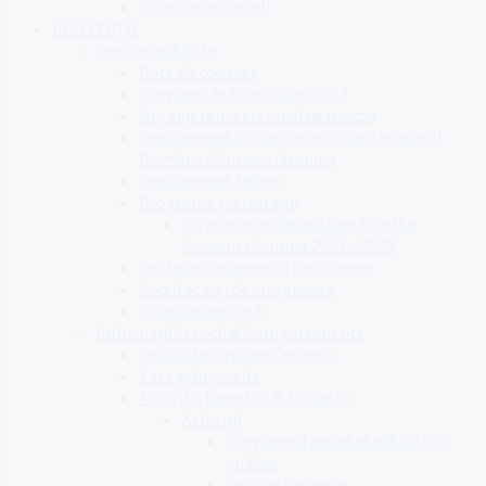
Istoric aleși locali
INSTITUȚIE
Despre instituție
Date de contact
Program de lucru cu publicul
Organigrama si statul de functii
Regulament Organizare și Funcționare al
Primăriei Comunei Lumina
Regulament Intern
Programe și strategii
Strategia de dezvoltare locală a
Comunei Lumina 2023 – 2030
Declarații de avere și de interese
Codul etic și de integritate
Comisia paritară
Informații Servicii & Compartimente
Centru Informare Cetățeni
Taxe și Impozite
Achiziții, Investiții & Proiecte
Achiziții
Programul anual al achizițiilor
publice
Centralizatoare