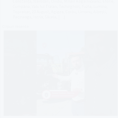
Constanța, Năvodari, Ovidiu, Mihail Kogălniceanu, Eforie,
Cumpăna, Valu lui Traian, Techirghiol, Tuzla, Lumina,
Topraisar, 23 August, Agigea, Corbu, Limanu, Albești,
Pecineaga, Istria, Săcele, […]
Clipuri recente