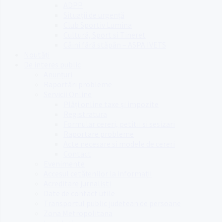
ADPP
Situații de urgență
Club Sportiv Lumina
Cultură, Sport si Tineret
Câini fără stăpân – ASPA IVETS
Noutăți
De interes public
Anunțuri
Raportări probleme
Servicii Online
Plăți online taxe și impozite
Registratura
Formular cereri, petitii si sesizari
Raportare probleme
Acte necesare si modele de cereri
Contact
Evenimente
Accesul cetățenilor la informații
Acreditare jurnaliști
Date de contact utile
Transportul public judetean de persoane
Zona Metropolitana