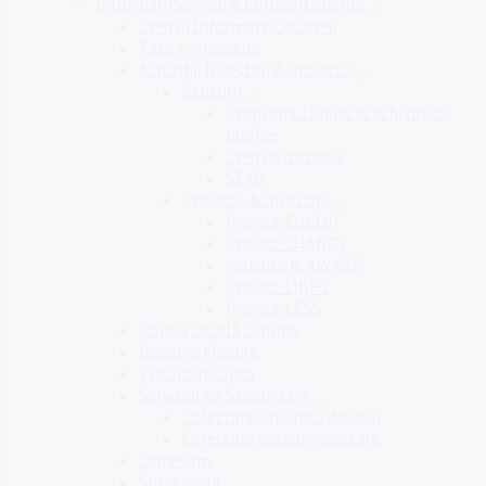
Informații Servicii & Compartimente
Centru Informare Cetățeni
Taxe și Impozite
Achiziții, Investiții & Proiecte
Achiziții
Programul anual al achizițiilor
publice
Centralizatoare
SEAP
Proiecte & Investiții
Proiect ENCOP
Proiect CHANGE
Website B-AWARE
Proiect LIGHT
Proiect LESS
Poliția Locală Lumina
Buget și Finanțe
Executare silită
Serviciul de Salubrizare
Colectare separată deșeuri
Colectare deșeuri vegetale
Urbanism
Stare civila