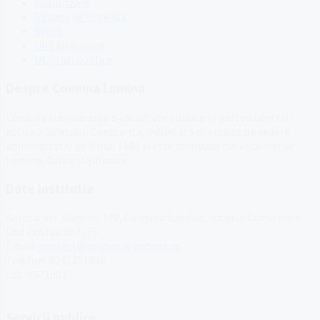
Salubrizare
Situatii de Urgenta
Sport
Unități școlare
Utilitati publice
Despre Comuna Lumina
Comuna Lumina este o localitate situata in partea central-
estica a judetului Constanta, infiintata din punct de vedere
administrativ pe 9 mai 1989 si este compusa din localitatile
Lumina, Oituz si Sibioara.
Date institutie
Adresa: Str. Mare nr. 170, Comuna Lumina, Judetul Constanta,
Cod Postal: 907175
Email:
contact@primaria-lumina.ro
Telefon: 0241251828
CUI: 4671807
Servicii publice