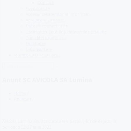
Contact
Evenimente
Accesul cetățenilor la informații
Acreditare jurnaliști
Date de contact utile
Transportul public judetean de persoane
Zona Metropolitana
Legislatie
E-Consultare
Monitorul Oficial Local
Search:
Anunt SC AVICOLA SA Lumina
Home
/
Anunțuri
/
Avicola Lumina anunta curatarea batalurilor de dejectii in
perioada 12-17 iulie 2021.