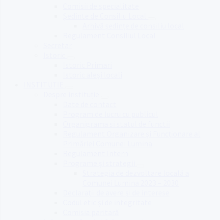
Comisii de specialitate
Ședinte de Consiliu Local
Arhivă ședințe de consiliu local
Regulament Consiliul Local
Secretar
Istoric
Istoric Primari
Istoric aleși locali
INSTITUȚIE
Despre instituție
Date de contact
Program de lucru cu publicul
Organigrama si statul de functii
Regulament Organizare și Funcționare al
Primăriei Comunei Lumina
Regulament Intern
Programe și strategii
Strategia de dezvoltare locală a
Comunei Lumina 2023 – 2030
Declarații de avere și de interese
Codul etic și de integritate
Comisia paritară