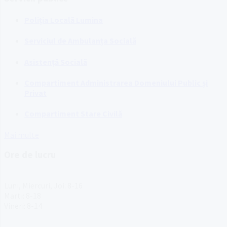
Poliția Locală Lumina
Serviciul de Ambulanța Socială
Asistență Socială
Compartiment Administrarea Domeniului Public și
Privat
Compartiment Stare Civilă
Mai multe
Ore de lucru
PROGRAM INSTITUTIE
Luni, Miercuri, Joi: 8-16
Marti: 8-18
Vineri: 8-14
PROGRAMUL CU PUBLICUL