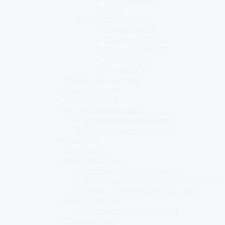
SEAP
Proiecte & Investiții
Proiect ENCOP
Proiect CHANGE
Website B-AWARE
Proiect LIGHT
Proiect LESS
Poliția Locală Lumina
Buget și Finanțe
Executare silită
Serviciul de Salubrizare
Colectare separată deșeuri
Colectare deșeuri vegetale
Urbanism
Stare civila
Asistență Socială
Formulare Asistență Socială
SERVICIUL DE ÎNGRIJIRE LA DOMICILIU
SERVICIUL AMBULANȚA SOCIALĂ
Registru Agricol
Formulare Registru Agricol
Resurse Umane