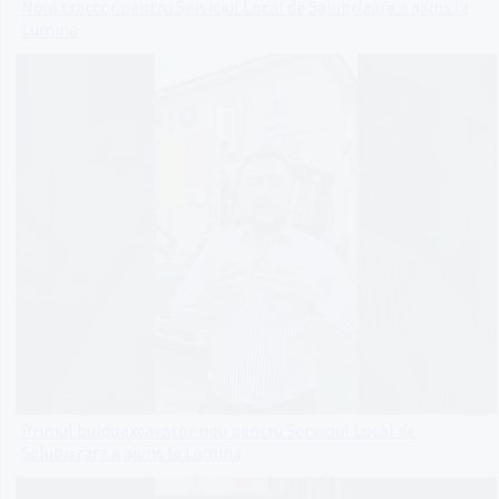
Noul tractor pentru Serviciul Local de Salubrizare a ajuns la
Lumina
Primul buldoexcavator nou pentru Serviciul Local de
Salubrizare a ajuns la Lumina