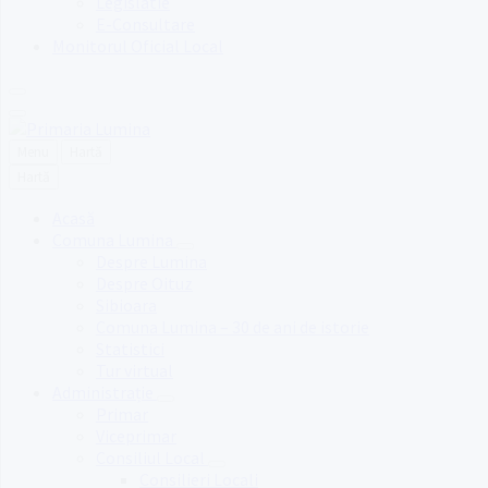
Legislatie
E-Consultare
Monitorul Oficial Local
Menu
Hartă
Hartă
Acasă
Comuna Lumina
Despre Lumina
Despre Oituz
Sibioara
Comuna Lumina – 30 de ani de istorie
Statistici
Tur virtual
Administrație
Primar
Viceprimar
Consiliul Local
Consilieri Locali