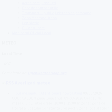
Acreditare jurnaliști
Date de contact utile
Transportul public judetean de persoane
Zona Metropolitana
Legislatie
E-Consultare
Monitorul Oficial Local
METEO
Local Time
16:37
Date oferite de:
OpenWeatherMap.org
Avertizari meteo
Tipul mesajului : Atentionare nowcasting
09/08/2026
COD : GALBEN Ziua/luna/anul : 09-08-2026 Ora : 10 Nr.
mesajului : 1 Intre orele : 10:00 si 15:00 In zona : Zona de
litoral a județului Constanta , respectiv zona localităților: