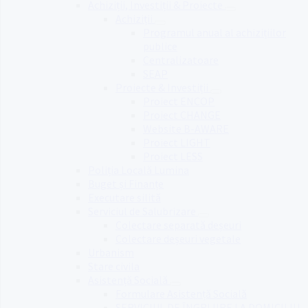
Achiziții, Investiții & Proiecte
Achiziții
Programul anual al achizițiilor
publice
Centralizatoare
SEAP
Proiecte & Investiții
Proiect ENCOP
Proiect CHANGE
Website B-AWARE
Proiect LIGHT
Proiect LESS
Poliția Locală Lumina
Buget și Finanțe
Executare silită
Serviciul de Salubrizare
Colectare separată deșeuri
Colectare deșeuri vegetale
Urbanism
Stare civila
Asistență Socială
Formulare Asistență Socială
SERVICIUL DE ÎNGRIJIRE LA DOMICILIU