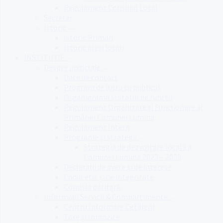
Regulament Consiliul Local
Secretar
Istoric
Istoric Primari
Istoric aleși locali
INSTITUȚIE
Despre instituție
Date de contact
Program de lucru cu publicul
Organigrama si statul de functii
Regulament Organizare și Funcționare al
Primăriei Comunei Lumina
Regulament Intern
Programe și strategii
Strategia de dezvoltare locală a
Comunei Lumina 2023 – 2030
Declarații de avere și de interese
Codul etic și de integritate
Comisia paritară
Informații Servicii & Compartimente
Centru Informare Cetățeni
Taxe și Impozite