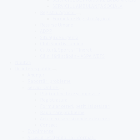
SERVICIUL AMBULANȚA SOCIALĂ
Registru Agricol
Formulare Registru Agricol
Resurse Umane
ADPP
Situații de urgență
Club Sportiv Lumina
Cultură, Sport si Tineret
Câini fără stăpân – ASPA IVETS
Noutăți
De interes public
Anunțuri
Raportări probleme
Servicii Online
Plăți online taxe și impozite
Registratura
Formular cereri, petitii si sesizari
Raportare probleme
Acte necesare si modele de cereri
Contact
Evenimente
Accesul cetățenilor la informații