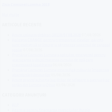
Ziua Comunei Lumina 2018
Mai multe
ARTICOLE RECENTE
Anunt colectiv debitori 18118/07.08.2026
07/08/2026
Aplicația CHANGE pentru transportul elevilor: părinții
sunt invitați să se înscrie și să testeze sistemul de carpool
școlar
07/08/2026
Primăria Comunei Lumina a solicitat intervenții pentru
igienizarea și decolmatarea cursului de apă care
traversează localitatea
06/08/2026
Primăria Comunei Lumina intensifică măsurile împotriva
abandonării deșeurilor
05/08/2026
Anunț privind achiziția lucrărilor de refacere a pietruirii pe
străzi din Lumina și Oituz
03/08/2026
CATEGORII ANUNȚURI
AEP
Agentia pentru finantarea investitiilor Rurale