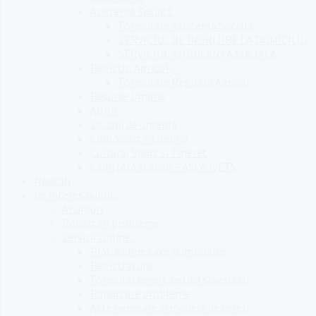
Asistență Socială
Formulare Asistență Socială
SERVICIUL DE ÎNGRIJIRE LA DOMICILIU
SERVICIUL AMBULANȚA SOCIALĂ
Registru Agricol
Formulare Registru Agricol
Resurse Umane
ADPP
Situații de urgență
Club Sportiv Lumina
Cultură, Sport si Tineret
Câini fără stăpân – ASPA IVETS
Noutăți
De interes public
Anunțuri
Raportări probleme
Servicii Online
Plăți online taxe și impozite
Registratura
Formular cereri, petitii si sesizari
Raportare probleme
Acte necesare si modele de cereri