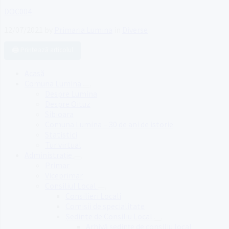
DOC004
12/07/2021
by
Primaria Lumina
in
Diverse
🖨️ Printează articolul
Acasă
Comuna Lumina
Despre Lumina
Despre Oituz
Sibioara
Comuna Lumina – 30 de ani de istorie
Statistici
Tur virtual
Administrație
Primar
Viceprimar
Consiliul Local
Consilieri Locali
Comisii de specialitate
Ședinte de Consiliu Local
Arhivă ședințe de consiliu local