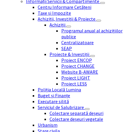
Informații Servicii & Compartimente
Centru Informare Cetățeni
Taxe și Impozite
Achiziții, Investiții & Proiecte
Achiziții
Programul anual al achizițiilor
publice
Centralizatoare
SEAP
Proiecte & Investiții
Proiect ENCOP
Proiect CHANGE
Website B-AWARE
Proiect LIGHT
Proiect LESS
Poliția Locală Lumina
Buget și Finanțe
Executare silită
Serviciul de Salubrizare
Colectare separată deșeuri
Colectare deșeuri vegetale
Urbanism
Stare civila