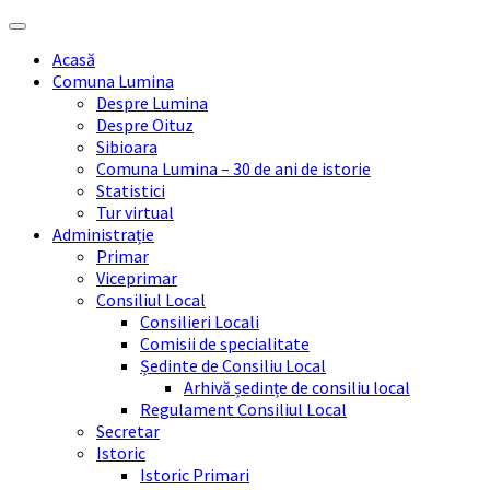
Skip
Skip
Skip
Skip
to
to
to
to
Acasă
content
left
right
footer
Comuna Lumina
sidebar
sidebar
Despre Lumina
Despre Oituz
Sibioara
Comuna Lumina – 30 de ani de istorie
Statistici
Tur virtual
Administrație
Primar
Viceprimar
Consiliul Local
Consilieri Locali
Comisii de specialitate
Ședinte de Consiliu Local
Arhivă ședințe de consiliu local
Regulament Consiliul Local
Secretar
Istoric
Istoric Primari