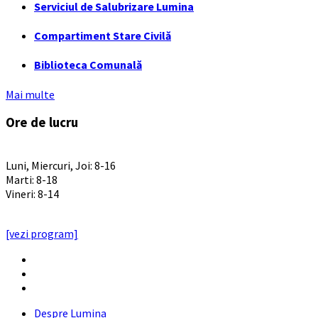
Serviciul de Salubrizare Lumina
Compartiment Stare Civilă
Biblioteca Comunală
Mai multe
Ore de lucru
PROGRAM INSTITUTIE
Luni, Miercuri, Joi: 8-16
Marti: 8-18
Vineri: 8-14
PROGRAMUL CU PUBLICUL
[vezi program]
Email
Facebook
YouTube
Despre Lumina