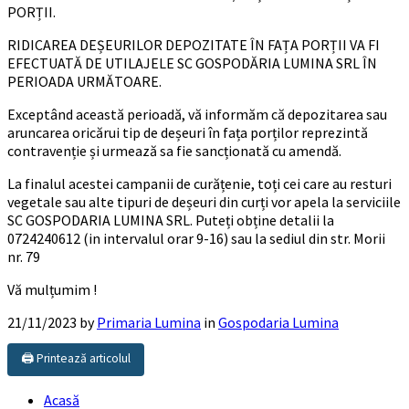
PORȚII.
RIDICAREA DEȘEURILOR DEPOZITATE ÎN FAȚA PORȚII VA FI
EFECTUATĂ DE UTILAJELE SC GOSPODĂRIA LUMINA SRL ÎN
PERIOADA URMĂTOARE.
Exceptând această perioadă, vă informăm că depozitarea sau
aruncarea oricărui tip de deșeuri în fața porților reprezintă
contravenție și urmează sa fie sancționată cu amendă.
La finalul acestei campanii de curățenie, toți cei care au resturi
vegetale sau alte tipuri de deșeuri din curți vor apela la serviciile
SC GOSPODARIA LUMINA SRL. Puteți obține detalii la
0724240612 (in intervalul orar 9-16) sau la sediul din str. Morii
nr. 79
Vă mulțumim !
21/11/2023
by
Primaria Lumina
in
Gospodaria Lumina
🖨️ Printează articolul
Acasă