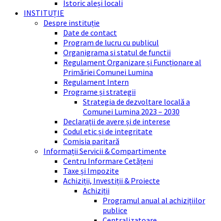
Istoric aleși locali
INSTITUȚIE
Despre instituție
Date de contact
Program de lucru cu publicul
Organigrama si statul de functii
Regulament Organizare și Funcționare al
Primăriei Comunei Lumina
Regulament Intern
Programe și strategii
Strategia de dezvoltare locală a
Comunei Lumina 2023 – 2030
Declarații de avere și de interese
Codul etic și de integritate
Comisia paritară
Informații Servicii & Compartimente
Centru Informare Cetățeni
Taxe și Impozite
Achiziții, Investiții & Proiecte
Achiziții
Programul anual al achizițiilor
publice
Centralizatoare