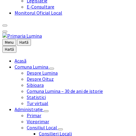
Legislatie
E-Consultare
Monitorul Oficial Local
Menu
Hartă
Hartă
Acasă
Comuna Lumina
Despre Lumina
Despre Oituz
Sibioara
Comuna Lumina – 30 de ani de istorie
Statistici
Tur virtual
Administrație
Primar
Viceprimar
Consiliul Local
Consilieri Locali