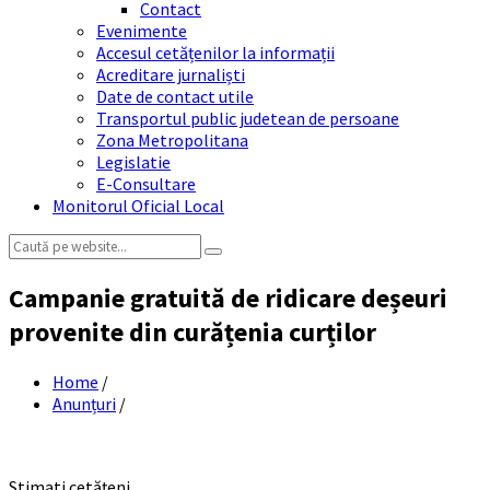
Contact
Evenimente
Accesul cetățenilor la informații
Acreditare jurnaliști
Date de contact utile
Transportul public judetean de persoane
Zona Metropolitana
Legislatie
E-Consultare
Monitorul Oficial Local
Search:
Campanie gratuită de ridicare deșeuri
provenite din curățenia curților
Home
/
Anunțuri
/
Stimati cetățeni,