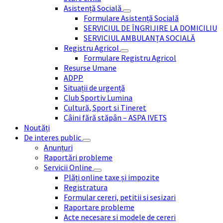
Asistență Socială
Formulare Asistență Socială
SERVICIUL DE ÎNGRIJIRE LA DOMICILIU
SERVICIUL AMBULANȚA SOCIALĂ
Registru Agricol
Formulare Registru Agricol
Resurse Umane
ADPP
Situații de urgență
Club Sportiv Lumina
Cultură, Sport si Tineret
Câini fără stăpân – ASPA IVETS
Noutăți
De interes public
Anunțuri
Raportări probleme
Servicii Online
Plăți online taxe și impozite
Registratura
Formular cereri, petitii si sesizari
Raportare probleme
Acte necesare si modele de cereri