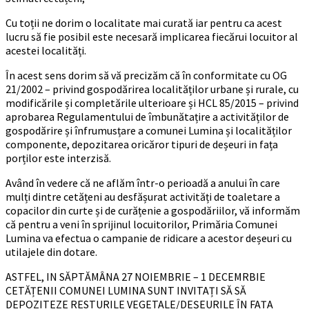
Cu toții ne dorim o localitate mai curată iar pentru ca acest
lucru să fie posibil este necesară implicarea fiecărui locuitor al
acestei localități.
În acest sens dorim să vă precizăm că în conformitate cu OG
21/2002 – privind gospodărirea localităților urbane și rurale, cu
modificările și completările ulterioare și HCL 85/2015 – privind
aprobarea Regulamentului de îmbunătațire a activităților de
gospodărire și înfrumusțare a comunei Lumina și localităților
componente, depozitarea oricăror tipuri de deșeuri in fața
porților este interzisă.
Având în vedere că ne aflăm într-o perioadă a anului în care
mulți dintre cetățeni au desfășurat activități de toaletare a
copacilor din curte și de curățenie a gospodăriilor, vă informăm
că pentru a veni în sprijinul locuitorilor, Primăria Comunei
Lumina va efectua o campanie de ridicare a acestor deșeuri cu
utilajele din dotare.
ASTFEL, IN SĂPTĂMÂNA 27 NOIEMBRIE – 1 DECEMRBIE
CETĂȚENII COMUNEI LUMINA SUNT INVITAȚI SĂ SĂ
DEPOZITEZE RESTURILE VEGETALE/DEȘEURILE ÎN FAȚA