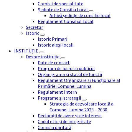
Comisii de specialitate
Ședinte de Consiliu Local
Arhivă ședințe de consiliu local
Regulament Consiliul Local
Secretar
Istoric
Istoric Primari
Istoric aleși locali
INSTITUȚIE
Despre instituție
Date de contact
Program de lucru cu publicul
Organigrama si statul de functii
Regulament Organizare și Funcționare al
Primăriei Comunei Lumina
Regulament Intern
Programe și strategii
Strategia de dezvoltare locală a
Comunei Lumina 2023 – 2030
Declarații de avere și de interese
Codul etic și de integritate
Comisia paritară