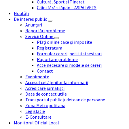
Cultură, Sport si Tineret
Câini fără stăpân – ASPA IVETS
Noutăți
De interes public
Anunțuri
Raportări probleme
Servicii Online
Plăți online taxe și impozite
Registratura
Formular cereri, petitii si sesizari
Raportare probleme
Acte necesare si modele de cereri
Contact
Evenimente
Accesul cetățenilor la informații
Acreditare jurnaliști
Date de contact utile
Transportul public judetean de persoane
Zona Metropolitana
Legislatie
E-Consultare
Monitorul Oficial Local