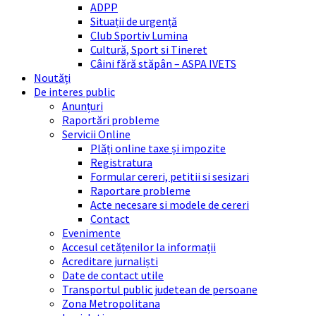
ADPP
Situații de urgență
Club Sportiv Lumina
Cultură, Sport si Tineret
Câini fără stăpân – ASPA IVETS
Noutăți
De interes public
Anunțuri
Raportări probleme
Servicii Online
Plăți online taxe și impozite
Registratura
Formular cereri, petitii si sesizari
Raportare probleme
Acte necesare si modele de cereri
Contact
Evenimente
Accesul cetățenilor la informații
Acreditare jurnaliști
Date de contact utile
Transportul public judetean de persoane
Zona Metropolitana