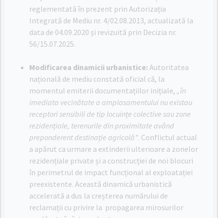
reglementată în prezent prin Autorizația
Integrată de Mediu nr. 4/02.08.2013, actualizată la
data de 04.09.2020 și revizuită prin Decizia nr.
56/15.07.2025
.
Modificarea dinamicii urbanistice:
Autoritatea
națională de mediu constată oficial că, la
momentul emiterii documentațiilor inițiale,
„în
imediata vecinătate a amplasamentului nu existau
receptori sensibili de tip locuințe colective sau zone
rezidențiale, terenurile din proximitate având
preponderent destinație agricolă”
. Conflictul actual
a apărut ca urmare a extinderii ulterioare a zonelor
rezidențiale private și a construcției de noi blocuri
în perimetrul de impact funcțional al exploatației
preexistente
. Această dinamică urbanistică
accelerată a dus la creșterea numărului de
reclamații cu privire la propagarea mirosurilor