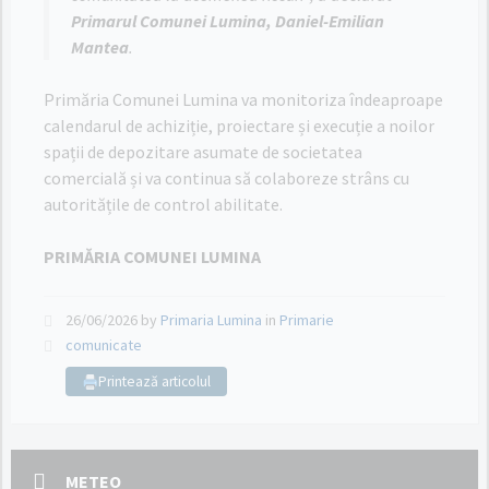
Primarul Comunei Lumina, Daniel-Emilian
Mantea
.
Primăria Comunei Lumina va monitoriza îndeaproape
calendarul de achiziție, proiectare și execuție a noilor
spații de depozitare asumate de societatea
comercială și va continua să colaboreze strâns cu
autoritățile de control abilitate.
PRIMĂRIA COMUNEI LUMINA
26/06/2026
by
Primaria Lumina
in
Primarie
comunicate
Printează articolul
METEO