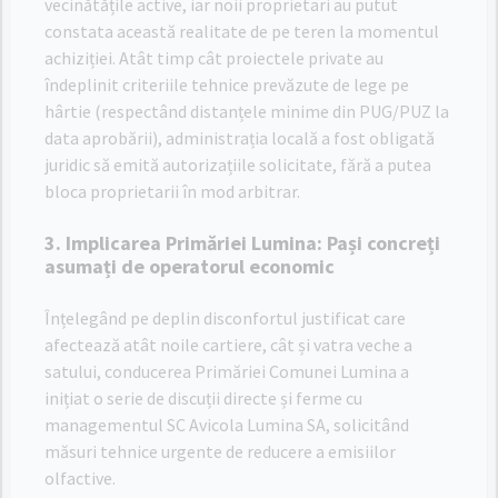
vecinătățile active, iar noii proprietari au putut
constata această realitate de pe teren la momentul
achiziției. Atât timp cât proiectele private au
îndeplinit criteriile tehnice prevăzute de lege pe
hârtie (respectând distanțele minime din PUG/PUZ la
data aprobării), administrația locală a fost obligată
juridic să emită autorizațiile solicitate, fără a putea
bloca proprietarii în mod arbitrar.
3. Implicarea Primăriei Lumina: Pași concreți
asumați de operatorul economic
Înțelegând pe deplin disconfortul justificat care
afectează atât noile cartiere, cât și vatra veche a
satului, conducerea Primăriei Comunei Lumina a
inițiat o serie de discuții directe și ferme cu
managementul SC Avicola Lumina SA, solicitând
măsuri tehnice urgente de reducere a emisiilor
olfactive.