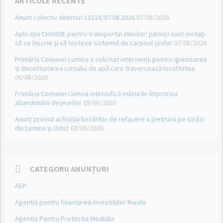
ARTICOLE RECENTE
Anunt colectiv debitori 18118/07.08.2026
07/08/2026
Aplicația CHANGE pentru transportul elevilor: părinții sunt invitați
să se înscrie și să testeze sistemul de carpool școlar
07/08/2026
Primăria Comunei Lumina a solicitat intervenții pentru igienizarea
și decolmatarea cursului de apă care traversează localitatea
06/08/2026
Primăria Comunei Lumina intensifică măsurile împotriva
abandonării deșeurilor
05/08/2026
Anunț privind achiziția lucrărilor de refacere a pietruirii pe străzi
din Lumina și Oituz
03/08/2026
CATEGORII ANUNȚURI
AEP
Agentia pentru finantarea investitiilor Rurale
Agentia Pentru Protectia Mediului