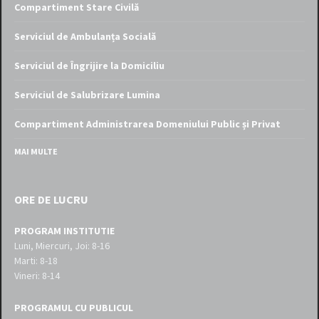
Compartiment Stare Civilă
Serviciul de Ambulanța Socială
Serviciul de Îngrijire la Domiciliu
Serviciul de Salubrizare Lumina
Compartiment Administrarea Domeniului Public și Privat
MAI MULTE
ORE DE LUCRU
PROGRAM INSTITUTIE
Luni, Miercuri, Joi: 8-16
Marti: 8-18
Vineri: 8-14
PROGRAMUL CU PUBLICUL