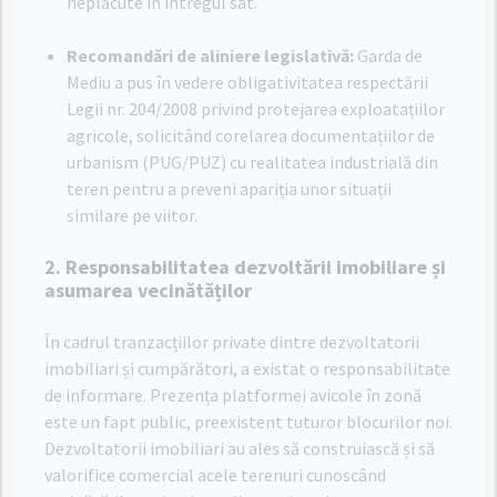
neplăcute în întregul sat
.
Recomandări de aliniere legislativă:
Garda de
Mediu a pus în vedere obligativitatea respectării
Legii nr. 204/2008 privind protejarea exploatațiilor
agricole, solicitând corelarea documentațiilor de
urbanism (PUG/PUZ) cu realitatea industrială din
teren pentru a preveni apariția unor situații
similare pe viitor
.
2. Responsabilitatea dezvoltării imobiliare și
asumarea vecinătăților
În cadrul tranzacțiilor private dintre dezvoltatorii
imobiliari și cumpărători, a existat o responsabilitate
de informare. Prezența platformei avicole în zonă
este un fapt public, preexistent tuturor blocurilor noi.
Dezvoltatorii imobiliari au ales să construiască și să
valorifice comercial acele terenuri cunoscând