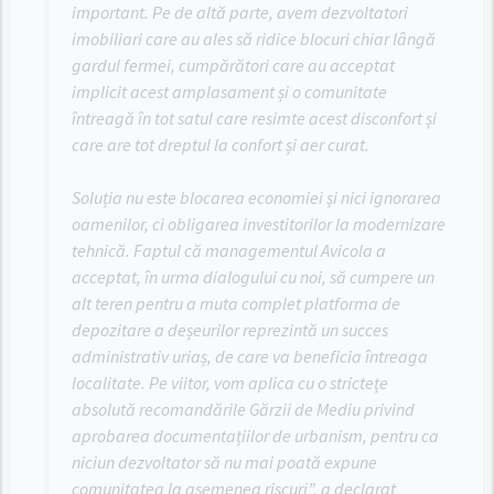
important. Pe de altă parte, avem dezvoltatori
imobiliari care au ales să ridice blocuri chiar lângă
gardul fermei, cumpărători care au acceptat
implicit acest amplasament și o comunitate
întreagă în tot satul care resimte acest disconfort și
care are tot dreptul la confort și aer curat.
Soluția nu este blocarea economiei și nici ignorarea
oamenilor, ci obligarea investitorilor la modernizare
tehnică. Faptul că managementul Avicola a
acceptat, în urma dialogului cu noi, să cumpere un
alt teren pentru a muta complet platforma de
depozitare a deșeurilor reprezintă un succes
administrativ uriaș, de care va beneficia întreaga
localitate. Pe viitor, vom aplica cu o strictețe
absolută recomandările Gărzii de Mediu privind
aprobarea documentațiilor de urbanism, pentru ca
niciun dezvoltator să nu mai poată expune
comunitatea la asemenea riscuri”, a declarat