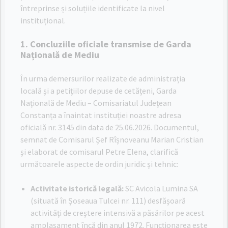
întreprinse și soluțiile identificate la nivel
instituțional.
1. Concluziile oficiale transmise de Garda
Națională de Mediu
În urma demersurilor realizate de administrația
locală și a petițiilor depuse de cetățeni, Garda
Națională de Mediu – Comisariatul Județean
Constanța a înaintat instituției noastre adresa
oficială nr. 3145 din data de 25.06.2026
. Documentul,
semnat de Comisarul Șef Rîșnoveanu Marian Cristian
și elaborat de comisarul Petre Elena, clarifică
următoarele aspecte de ordin juridic și tehnic
:
Activitate istorică legală:
SC Avicola Lumina SA
(situată în Șoseaua Tulcei nr. 111) desfășoară
activități de creștere intensivă a păsărilor pe acest
amplasament încă din anul 1972
. Funcționarea este