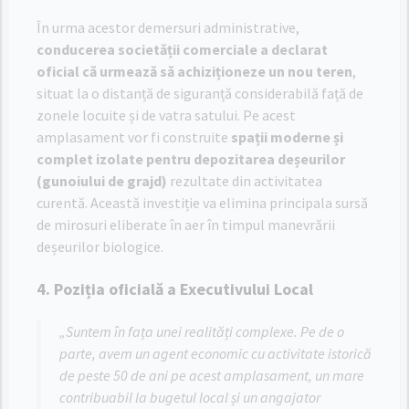
În urma acestor demersuri administrative,
conducerea societății comerciale a declarat
oficial că urmează să achiziționeze un nou teren
,
situat la o distanță de siguranță considerabilă față de
zonele locuite și de vatra satului. Pe acest
amplasament vor fi construite
spații moderne și
complet izolate pentru depozitarea deșeurilor
(gunoiului de grajd)
rezultate din activitatea
curentă. Această investiție va elimina principala sursă
de mirosuri eliberate în aer în timpul manevrării
deșeurilor biologice.
4. Poziția oficială a Executivului Local
„Suntem în fața unei realități complexe. Pe de o
parte, avem un agent economic cu activitate istorică
de peste 50 de ani pe acest amplasament
, un mare
contribuabil la bugetul local și un angajator