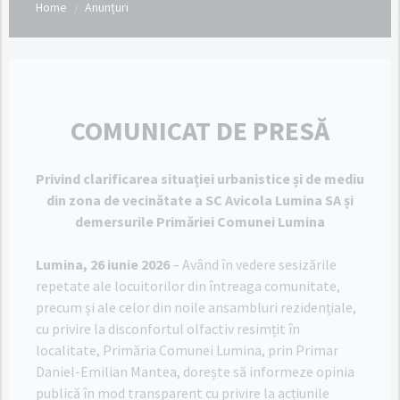
Home
Anunțuri
/
COMUNICAT DE PRESĂ
Privind clarificarea situației urbanistice și de mediu
din zona de vecinătate a SC Avicola Lumina SA și
demersurile Primăriei Comunei Lumina
Lumina, 26 iunie 2026
– Având în vedere sesizările
repetate ale locuitorilor din întreaga comunitate,
precum și ale celor din noile ansambluri rezidențiale,
cu privire la disconfortul olfactiv resimțit în
localitate, Primăria Comunei Lumina, prin Primar
Daniel-Emilian Mantea, dorește să informeze opinia
publică în mod transparent cu privire la acțiunile