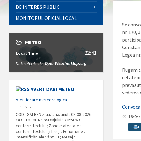
DE INTERES PUBLIC
MONITORUL OFICIAL LOCAL
Se convoa
nr. 170,
particip
METEO
Constanta
22:41
Local Time
Legea nr
Date oferite de:
OpenWeatherMap.org
Rugam to
cetateni
prevazute
AVERTIZARI METEO
vederea 
Atentionare meteorologica
Convoca
08/08/2026
COD : GALBEN Ziua/luna/anul : 08-08-2026
19/04
Ora : 10 : 00 Nr. mesajului : 2 Intervalul :
conform textului; Zonele afectate :
P
conform textului și hărții; Fenomene :
intensificări ale vântului; Mesaj :