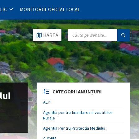
LIC
MONITORUL OFICIAL LOCAL
SEARCH:
HARTĂ
CATEGORII ANUNȚURI
lui
AEP
Agentia pentru finantarea investitiilor
Rurale
Agentia Pentru Protectia Mediului
AJOFM