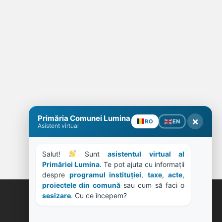
Primăria Comunei Lumina
×
EN
RO
Asistent virtual
Salut! 
 Sunt 
asistentul virtual al 
Primăriei Lumina
. Te pot ajuta cu informații 
despre 
programul instituției
, 
taxe
, 
acte
, 
proiectele din comună
 sau cum să faci o 
sesizare
. Cu ce începem?
ORE DE LUCRU