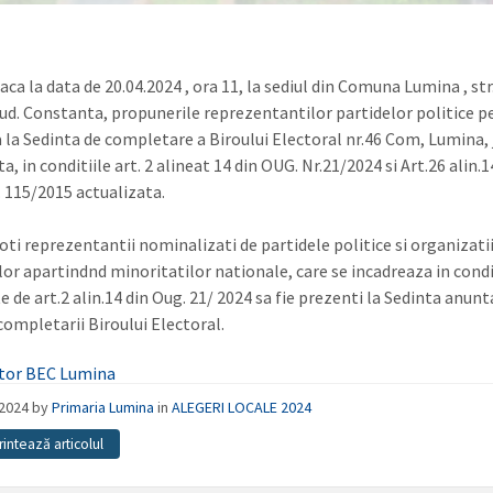
ca la data de 20.04.2024 , ora 11, la sediul din Comuna Lumina , str
 Jud. Constanta, propunerile reprezentantilor partidelor politice p
a la Sedinta de completare a Biroului Electoral nr.46 Com, Lumina, 
, in conditiile art. 2 alineat 14 din OUG. Nr.21/2024 si Art.26 alin.1
. 115/2015 actualizata.
ti reprezentantii nominalizati de partidele politice si organizati
lor apartindnd minoritatilor nationale, care se incadreaza in condi
 de art.2 alin.14 din Oug. 21/ 2024 sa fie prezenti la Sedinta anunt
completarii Biroului Electoral.
tor BEC Lumina
/2024
by
Primaria Lumina
in
ALEGERI LOCALE 2024
rintează articolul