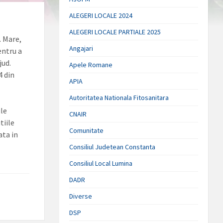
ALEGERI LOCALE 2024
ALEGERI LOCALE PARTIALE 2025
. Mare,
Angajari
entru a
jud.
Apele Romane
4 din
APIA
Autoritatea Nationala Fitosanitara
ile
CNAIR
tiile
Comunitate
ata in
Consiliul Judetean Constanta
Consiliul Local Lumina
DADR
Diverse
DSP