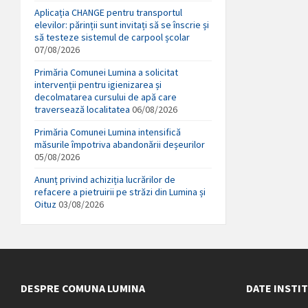
Aplicația CHANGE pentru transportul
elevilor: părinții sunt invitați să se înscrie și
să testeze sistemul de carpool școlar
07/08/2026
Primăria Comunei Lumina a solicitat
intervenții pentru igienizarea și
decolmatarea cursului de apă care
traversează localitatea
06/08/2026
Primăria Comunei Lumina intensifică
măsurile împotriva abandonării deșeurilor
05/08/2026
Anunț privind achiziția lucrărilor de
refacere a pietruirii pe străzi din Lumina și
Oituz
03/08/2026
DESPRE COMUNA LUMINA
DATE INSTI