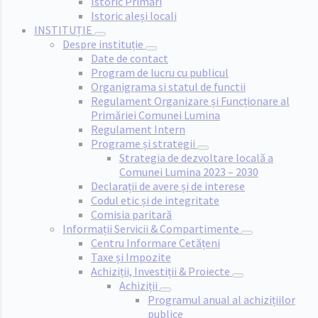
Istoric Primari
Istoric aleși locali
INSTITUȚIE
Despre instituție
Date de contact
Program de lucru cu publicul
Organigrama si statul de functii
Regulament Organizare și Funcționare al
Primăriei Comunei Lumina
Regulament Intern
Programe și strategii
Strategia de dezvoltare locală a
Comunei Lumina 2023 – 2030
Declarații de avere și de interese
Codul etic și de integritate
Comisia paritară
Informații Servicii & Compartimente
Centru Informare Cetățeni
Taxe și Impozite
Achiziții, Investiții & Proiecte
Achiziții
Programul anual al achizițiilor
publice