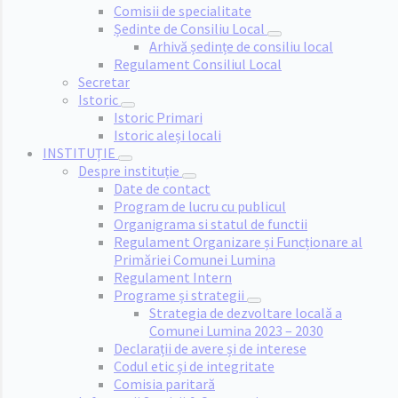
Comisii de specialitate
Ședinte de Consiliu Local
Arhivă ședințe de consiliu local
Regulament Consiliul Local
Secretar
Istoric
Istoric Primari
Istoric aleși locali
INSTITUȚIE
Despre instituție
Date de contact
Program de lucru cu publicul
Organigrama si statul de functii
Regulament Organizare și Funcționare al
Primăriei Comunei Lumina
Regulament Intern
Programe și strategii
Strategia de dezvoltare locală a
Comunei Lumina 2023 – 2030
Declarații de avere și de interese
Codul etic și de integritate
Comisia paritară