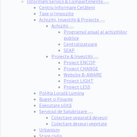
Informații Servicii & Compartimente
Centru Informare Cetățeni
Taxe și Impozite
Achiziții, Investiții & Proiecte
Achiziții
Programul anual al achizițiilor
publice
Centralizatoare
SEAP
Proiecte & Investiții
Proiect ENCOP
Proiect CHANGE
Website B-AWARE
Proiect LIGHT
Proiect LESS
Poliția Locală Lumina
Buget și Finanțe
Executare silită
Serviciul de Salubrizare
Colectare separată deșeuri
Colectare deșeuri vegetale
Urbanism
Stare civila