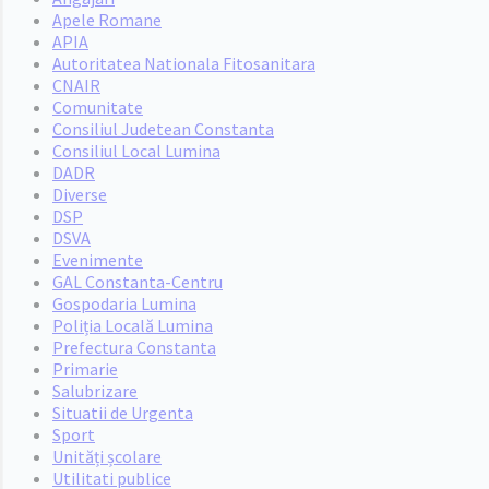
Apele Romane
APIA
Autoritatea Nationala Fitosanitara
CNAIR
Comunitate
Consiliul Judetean Constanta
Consiliul Local Lumina
DADR
Diverse
DSP
DSVA
Evenimente
GAL Constanta-Centru
Gospodaria Lumina
Poliția Locală Lumina
Prefectura Constanta
Primarie
Salubrizare
Situatii de Urgenta
Sport
Unități școlare
Utilitati publice