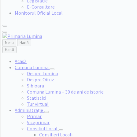
Legislatie
E-Consultare
Monitorul Oficial Local
Menu
Hartă
Hartă
Acasă
Comuna Lumina
Despre Lumina
Despre Oituz
Sibioara
Comuna Lumina – 30 de ani de istorie
Statistici
Tur virtual
Administrație
Primar
Viceprimar
Consiliul Local
Consilieri Locali