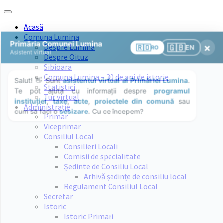
Skip
Skip
Skip
Skip
to
to
to
to
Acasă
content
left
right
footer
Comuna Lumina
sidebar
sidebar
Despre Lumina
Despre Oituz
Sibioara
Comuna Lumina – 30 de ani de istorie
Statistici
Tur virtual
Administrație
Primar
Viceprimar
Consiliul Local
Consilieri Locali
Comisii de specialitate
Ședinte de Consiliu Local
Arhivă ședințe de consiliu local
Regulament Consiliul Local
Secretar
Istoric
Istoric Primari