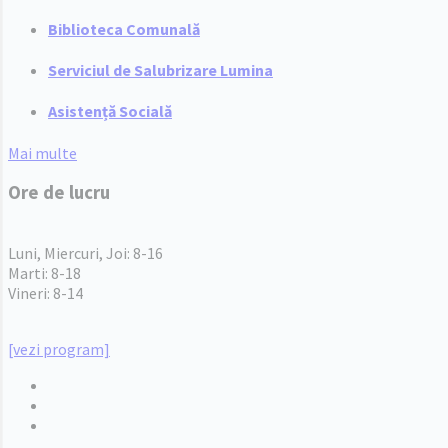
Biblioteca Comunală
Serviciul de Salubrizare Lumina
Asistență Socială
Mai multe
Ore de lucru
PROGRAM INSTITUTIE
Luni, Miercuri, Joi: 8-16
Marti: 8-18
Vineri: 8-14
PROGRAMUL CU PUBLICUL
[vezi program]
Email
Facebook
YouTube