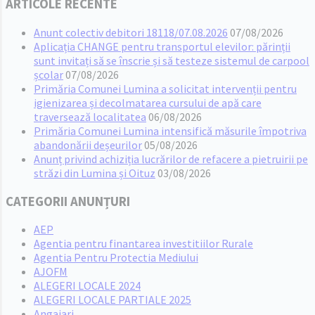
ARTICOLE RECENTE
Anunt colectiv debitori 18118/07.08.2026
07/08/2026
Aplicația CHANGE pentru transportul elevilor: părinții
sunt invitați să se înscrie și să testeze sistemul de carpool
școlar
07/08/2026
Primăria Comunei Lumina a solicitat intervenții pentru
igienizarea și decolmatarea cursului de apă care
traversează localitatea
06/08/2026
Primăria Comunei Lumina intensifică măsurile împotriva
abandonării deșeurilor
05/08/2026
Anunț privind achiziția lucrărilor de refacere a pietruirii pe
străzi din Lumina și Oituz
03/08/2026
CATEGORII ANUNȚURI
AEP
Agentia pentru finantarea investitiilor Rurale
Agentia Pentru Protectia Mediului
AJOFM
ALEGERI LOCALE 2024
ALEGERI LOCALE PARTIALE 2025
Angajari