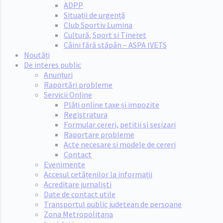
ADPP
Situații de urgență
Club Sportiv Lumina
Cultură, Sport si Tineret
Câini fără stăpân – ASPA IVETS
Noutăți
De interes public
Anunțuri
Raportări probleme
Servicii Online
Plăți online taxe și impozite
Registratura
Formular cereri, petitii si sesizari
Raportare probleme
Acte necesare si modele de cereri
Contact
Evenimente
Accesul cetățenilor la informații
Acreditare jurnaliști
Date de contact utile
Transportul public judetean de persoane
Zona Metropolitana