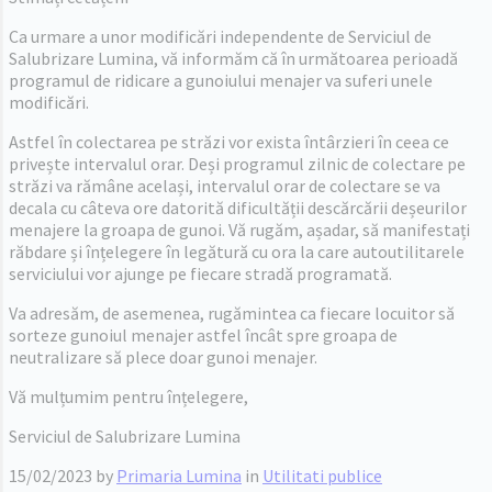
Ca urmare a unor modificări independente de Serviciul de
Salubrizare Lumina, vă informăm că în următoarea perioadă
programul de ridicare a gunoiului menajer va suferi unele
modificări.
Astfel în colectarea pe străzi vor exista întârzieri în ceea ce
privește intervalul orar. Deși programul zilnic de colectare pe
străzi va rămâne același, intervalul orar de colectare se va
decala cu câteva ore datorită dificultății descărcării deșeurilor
menajere la groapa de gunoi. Vă rugăm, așadar, să manifestați
răbdare și înțelegere în legătură cu ora la care autoutilitarele
serviciului vor ajunge pe fiecare stradă programată.
Va adresăm, de asemenea, rugămintea ca fiecare locuitor să
sorteze gunoiul menajer astfel încât spre groapa de
neutralizare să plece doar gunoi menajer.
Vă mulțumim pentru înțelegere,
Serviciul de Salubrizare Lumina
15/02/2023
by
Primaria Lumina
in
Utilitati publice