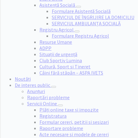
Asistență Socială
Formulare Asistență Socială
SERVICIUL DE ÎNGRIJIRE LA DOMICILIU
SERVICIUL AMBULANȚA SOCIALĂ
Registru Agricol
Formulare Registru Agricol
Resurse Umane
ADPP
Situații de urgență
Club Sportiv Lumina
Cultură, Sport si Tineret
Câini fără stăpân – ASPA IVETS
Noutăți
De interes public
Anunțuri
Raportări probleme
Servicii Online
Plăți online taxe și impozite
Registratura
Formular cereri, petitii si sesizari
Raportare probleme
Acte necesare si modele de cereri