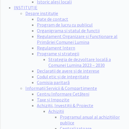
Istoric aleși locali
INSTITUȚIE
Despre instituție
Date de contact
Program de lucru cu publicul
Organigrama si statul de functii
Regulament Organizare și Funcționare al
Primăriei Comunei Lumina
Regulament Intern
Programe și strategii
Strategia de dezvoltare locală a
Comunei Lumina 2023 – 2030
Declarații de avere și de interese
Codul etic și de integritate
Comisia paritară
Informații Servicii & Compartimente
Centru Informare Cetățeni
Taxe și Impozite
Achiziții, Investiții & Proiecte
Achiziții
Programul anual al achizițiilor
publice
Centralizatoare