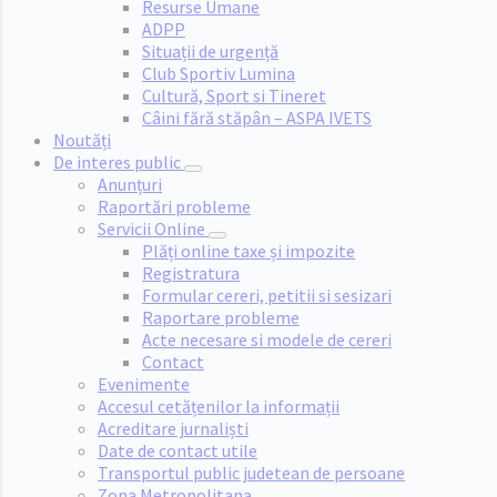
Resurse Umane
ADPP
Situații de urgență
Club Sportiv Lumina
Cultură, Sport si Tineret
Câini fără stăpân – ASPA IVETS
Noutăți
De interes public
Anunțuri
Raportări probleme
Servicii Online
Plăți online taxe și impozite
Registratura
Formular cereri, petitii si sesizari
Raportare probleme
Acte necesare si modele de cereri
Contact
Evenimente
Accesul cetățenilor la informații
Acreditare jurnaliști
Date de contact utile
Transportul public judetean de persoane
Zona Metropolitana