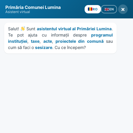
Skip
Skip
Skip
Skip
Primăria Comunei Lumina
to
to
to
to
×
EN
RO
Asistent virtual
content
left
right
footer
sidebar
sidebar
Salut! 
 Sunt 
asistentul virtual al Primăriei Lumina
. 
Te pot ajuta cu informații despre 
programul 
instituției
, 
taxe
, 
acte
, 
proiectele din comună
 sau 
cum să faci o 
sesizare
. Cu ce începem?
MENU
Informatii colectare
deseuri menajare in
perioada sarbatorilor
Home
Anunțuri
/