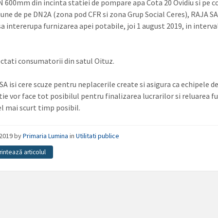
N 600mm din incinta statiei de pompare apa Cota 20 Ovidiu si pe 
iune de pe DN2A (zona pod CFR si zona Grup Social Ceres), RAJA SA
a intererupa furnizarea apei potabile, joi 1 august 2019, in interva
ectati consumatorii din satul Oituz.
A isi cere scuze pentru neplacerile create si asigura ca echipele d
ie vor face tot posibilul pentru finalizarea lucrarilor si reluarea fu
el mai scurt timp posibil.
/2019
by
Primaria Lumina
in
Utilitati publice
rintează articolul