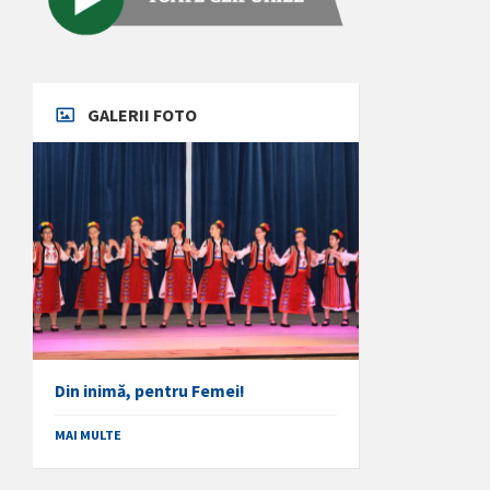
GALERII FOTO
Din inimă, pentru Femei!
MAI MULTE