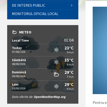
DE INTERES PUBLIC
MONITORUL OFICIAL LOCAL
METEO
01:04
Local Time
23°C
Today
07/08/2026
0 m/s
35°C
Sâmbătă
08/08/2026
6 m/s
29°C
Duminică
09/08/2026
7 m/s
29°C
Luni
10/08/2026
6 m/s
Date oferite de:
OpenWeatherMap.org
Pentru e