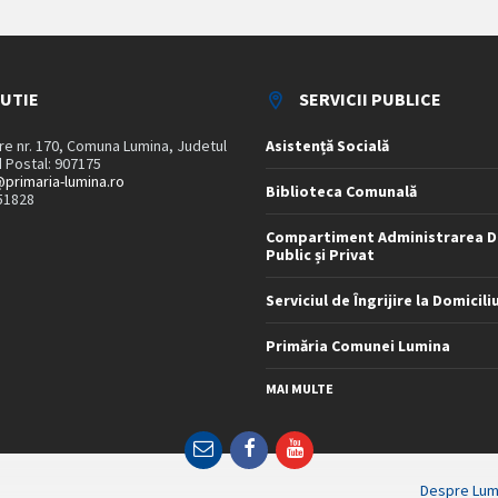
TUTIE
SERVICII PUBLICE
are nr. 170, Comuna Lumina, Judetul
Asistență Socială
 Postal: 907175
primaria-lumina.ro
Biblioteca Comunală
51828
Compartiment Administrarea D
Public și Privat
Serviciul de Îngrijire la Domicili
Primăria Comunei Lumina
MAI MULTE
Email
Facebook
YouTube
Despre Lum