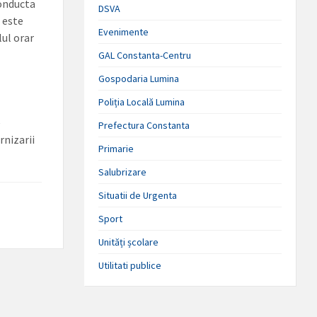
conducta
DSVA
 este
Evenimente
lul orar
GAL Constanta-Centru
Gospodaria Lumina
Poliția Locală Lumina
e
Prefectura Constanta
rnizarii
Primarie
Salubrizare
Situatii de Urgenta
Sport
Unități școlare
Utilitati publice