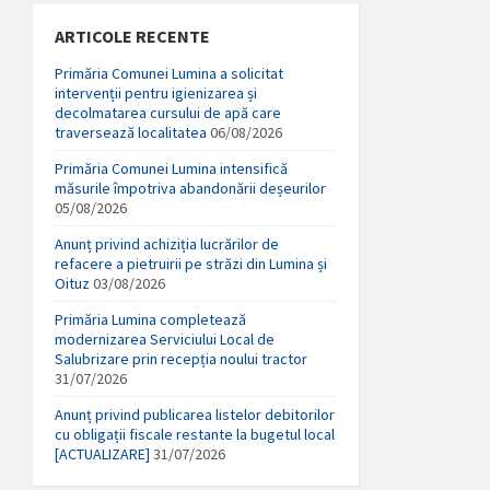
ARTICOLE RECENTE
Primăria Comunei Lumina a solicitat
intervenții pentru igienizarea și
decolmatarea cursului de apă care
traversează localitatea
06/08/2026
Primăria Comunei Lumina intensifică
măsurile împotriva abandonării deșeurilor
05/08/2026
Anunț privind achiziția lucrărilor de
refacere a pietruirii pe străzi din Lumina și
Oituz
03/08/2026
Primăria Lumina completează
modernizarea Serviciului Local de
Salubrizare prin recepția noului tractor
31/07/2026
Anunț privind publicarea listelor debitorilor
cu obligații fiscale restante la bugetul local
[ACTUALIZARE]
31/07/2026