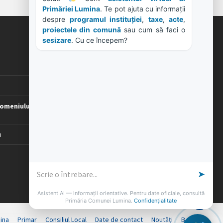
ORE DE LUCRU
PROGRAM INSTITUTIE
Luni, Miercuri, Joi: 8-16
Marti: 8-18
Vineri: 8-14
omeniului
PROGRAMUL CU PUBLICUL
[vezi program]
u
ina
Primar
Consiliul Local
Date de contact
Noutăți
B-AWARE