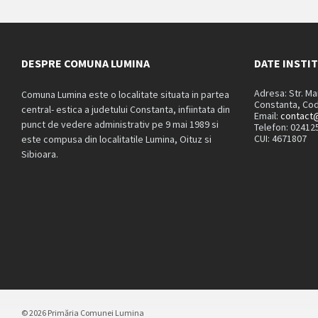
DESPRE COMUNA LUMINA
DATE INSTI
Adresa: Str. M
Comuna Lumina este o localitate situata in partea
Constanta, Cod
central- estica a judetului Constanta, infiintata din
Email:
contact@
punct de vedere administrativ pe 9 mai 1989 si
Telefon: 02412
CUI: 4671807
este compusa din localitatile Lumina, Oituz si
Sibioara.
© 2026 Primăria Comunei Lumina