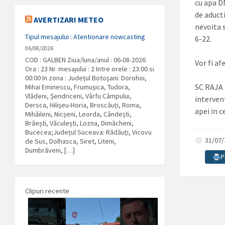
cu apa D
de aduct
AVERTIZARI METEO
nevoita s
Tipul mesajului : Atentionare nowcasting
6-22.
06/08/2026
COD : GALBEN Ziua/luna/anul : 06-08-2026
Vor fi af
Ora : 23 Nr. mesajului : 2 Intre orele : 23:00 si
00:00 In zona : Județul Botoşani: Dorohoi,
SC RAJA S
Mihai Eminescu, Frumușica, Tudora,
Vlădeni, Șendriceni, Vârfu Câmpului,
intervent
Dersca, Hilișeu-Horia, Broscăuți, Roma,
apei in c
Mihăileni, Nicșeni, Leorda, Cândești,
Brăești, Văculești, Lozna, Dimăcheni,
Bucecea;Județul Suceava: Rădăuți, Vicovu
31/07
de Sus, Dolhasca, Siret, Liteni,
Dumbrăveni, […]
P
Clipuri recente