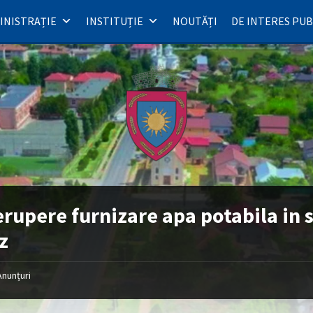
INISTRAȚIE
INSTITUȚIE
NOUTĂȚI
DE INTERES PUB
erupere furnizare apa potabila in 
z
Anunțuri