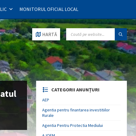
LIC
MONITORUL OFICIAL LOCAL
SEARCH:
HARTĂ
CATEGORII ANUNȚURI
satul
AEP
Agentia pentru finantarea investitiilor
Rurale
Agentia Pentru Protectia Mediului
AJOFM