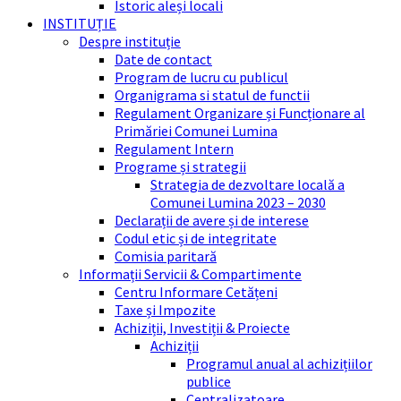
Istoric aleși locali
INSTITUȚIE
Despre instituție
Date de contact
Program de lucru cu publicul
Organigrama si statul de functii
Regulament Organizare și Funcționare al
Primăriei Comunei Lumina
Regulament Intern
Programe și strategii
Strategia de dezvoltare locală a
Comunei Lumina 2023 – 2030
Declarații de avere și de interese
Codul etic și de integritate
Comisia paritară
Informații Servicii & Compartimente
Centru Informare Cetățeni
Taxe și Impozite
Achiziții, Investiții & Proiecte
Achiziții
Programul anual al achizițiilor
publice
Centralizatoare