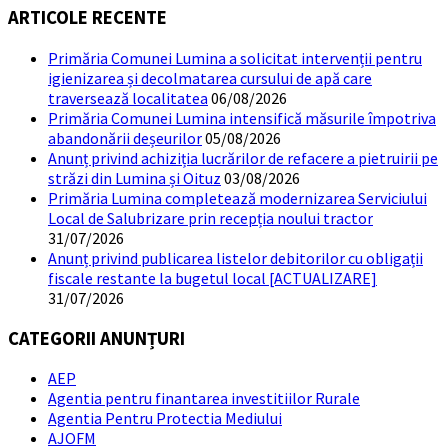
ARTICOLE RECENTE
Primăria Comunei Lumina a solicitat intervenții pentru
igienizarea și decolmatarea cursului de apă care
traversează localitatea
06/08/2026
Primăria Comunei Lumina intensifică măsurile împotriva
abandonării deșeurilor
05/08/2026
Anunț privind achiziția lucrărilor de refacere a pietruirii pe
străzi din Lumina și Oituz
03/08/2026
Primăria Lumina completează modernizarea Serviciului
Local de Salubrizare prin recepția noului tractor
31/07/2026
Anunț privind publicarea listelor debitorilor cu obligații
fiscale restante la bugetul local [ACTUALIZARE]
31/07/2026
CATEGORII ANUNȚURI
AEP
Agentia pentru finantarea investitiilor Rurale
Agentia Pentru Protectia Mediului
AJOFM