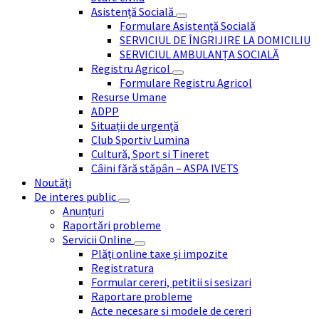
Asistență Socială
Formulare Asistență Socială
SERVICIUL DE ÎNGRIJIRE LA DOMICILIU
SERVICIUL AMBULANȚA SOCIALĂ
Registru Agricol
Formulare Registru Agricol
Resurse Umane
ADPP
Situații de urgență
Club Sportiv Lumina
Cultură, Sport si Tineret
Câini fără stăpân – ASPA IVETS
Noutăți
De interes public
Anunțuri
Raportări probleme
Servicii Online
Plăți online taxe și impozite
Registratura
Formular cereri, petitii si sesizari
Raportare probleme
Acte necesare si modele de cereri