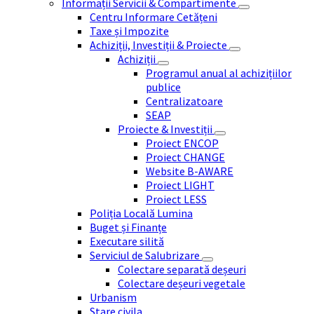
Informații Servicii & Compartimente
Centru Informare Cetățeni
Taxe și Impozite
Achiziții, Investiții & Proiecte
Achiziții
Programul anual al achizițiilor
publice
Centralizatoare
SEAP
Proiecte & Investiții
Proiect ENCOP
Proiect CHANGE
Website B-AWARE
Proiect LIGHT
Proiect LESS
Poliția Locală Lumina
Buget și Finanțe
Executare silită
Serviciul de Salubrizare
Colectare separată deșeuri
Colectare deșeuri vegetale
Urbanism
Stare civila