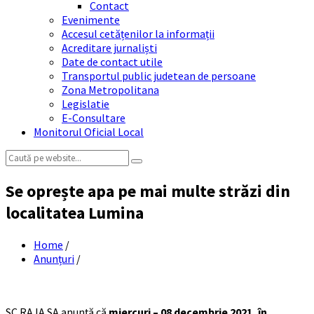
Contact
Evenimente
Accesul cetățenilor la informații
Acreditare jurnaliști
Date de contact utile
Transportul public judetean de persoane
Zona Metropolitana
Legislatie
E-Consultare
Monitorul Oficial Local
Search:
Se oprește apa pe mai multe străzi din
localitatea Lumina
Home
/
Anunțuri
/
SC RAJA SA anunță că
miercuri – 08 decembrie 2021, în