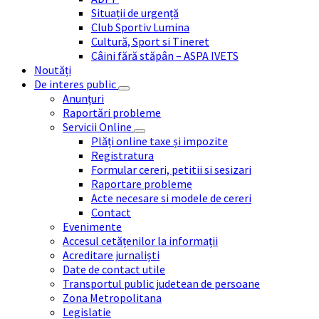
Situații de urgență
Club Sportiv Lumina
Cultură, Sport si Tineret
Câini fără stăpân – ASPA IVETS
Noutăți
De interes public
Anunțuri
Raportări probleme
Servicii Online
Plăți online taxe și impozite
Registratura
Formular cereri, petitii si sesizari
Raportare probleme
Acte necesare si modele de cereri
Contact
Evenimente
Accesul cetățenilor la informații
Acreditare jurnaliști
Date de contact utile
Transportul public judetean de persoane
Zona Metropolitana
Legislatie