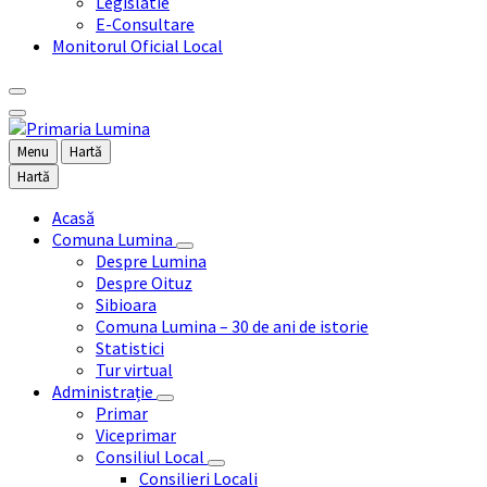
Legislatie
E-Consultare
Monitorul Oficial Local
Menu
Hartă
Hartă
Acasă
Comuna Lumina
Despre Lumina
Despre Oituz
Sibioara
Comuna Lumina – 30 de ani de istorie
Statistici
Tur virtual
Administrație
Primar
Viceprimar
Consiliul Local
Consilieri Locali