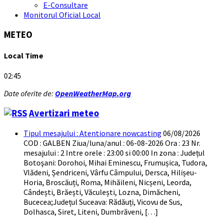
E-Consultare
Monitorul Oficial Local
METEO
Local Time
02:45
Date oferite de:
OpenWeatherMap.org
Avertizari meteo
Tipul mesajului : Atentionare nowcasting
06/08/2026
COD : GALBEN Ziua/luna/anul : 06-08-2026 Ora : 23 Nr.
mesajului : 2 Intre orele : 23:00 si 00:00 In zona : Județul
Botoşani: Dorohoi, Mihai Eminescu, Frumușica, Tudora,
Vlădeni, Șendriceni, Vârfu Câmpului, Dersca, Hilișeu-
Horia, Broscăuți, Roma, Mihăileni, Nicșeni, Leorda,
Cândești, Brăești, Văculești, Lozna, Dimăcheni,
Bucecea;Județul Suceava: Rădăuți, Vicovu de Sus,
Dolhasca, Siret, Liteni, Dumbrăveni, […]