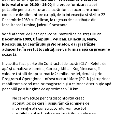
intervalul orar 08.00 – 19.00
, întrerupe furnizarea apei
potabile pentru executarea lucrărilor de racordare a noii
conducte de alimentare cu apă, de la intersecția străzilor 22
Decembrie 1989 cu Pelican, la rețeaua de distribuție din
localitatea Lumina, județul Constanța.
Vor fi afectați de lipsa apei consumatorii de pe străzile
22
Decembrie 1989, Câmpului, Pelican, Liliacului, Mare,
Rogozului, Luceafărului și Viorelelor, dar și străzile
adiacente.
În restul localității se va furniza apă cu presiune
scăzută.
Investiția face parte din Contractul de lucrări CL7 – Rețele de
apă și canalizare Lumina, Corbu și Mihail Kogălniceanu, în
valoare totală de aproximativ 24 milioane lei, derulat prin
Programul Operațional Infrastructură Mare (POIM) și cuprinde
reabilitarea conductelor magistrale și a celor de distribuție apă
potabilă pe o lungime de aproximativ 10 km.
Ne cerem scuze pentru disconfortul creat
abonaților, pe care îi asigurăm că echipele de
intervenție ale constructorului vor face tot
posibilul pentru finalizarea lucrărilor și reluarea