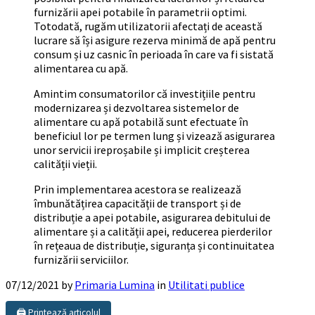
furnizării apei potabile în parametrii optimi.
Totodată, rugăm utilizatorii afectați de această
lucrare să își asigure rezerva minimă de apă pentru
consum și uz casnic în perioada în care va fi sistată
alimentarea cu apă.
Amintim consumatorilor că investițiile pentru
modernizarea și dezvoltarea sistemelor de
alimentare cu apă potabilă sunt efectuate în
beneficiul lor pe termen lung și vizează asigurarea
unor servicii ireproșabile și implicit creșterea
calității vieții.
Prin implementarea acestora se realizează
îmbunătățirea capacității de transport și de
distribuție a apei potabile, asigurarea debitului de
alimentare și a calității apei, reducerea pierderilor
în rețeaua de distribuție, siguranța și continuitatea
furnizării serviciilor.
07/12/2021
by
Primaria Lumina
in
Utilitati publice
🖨️ Printează articolul