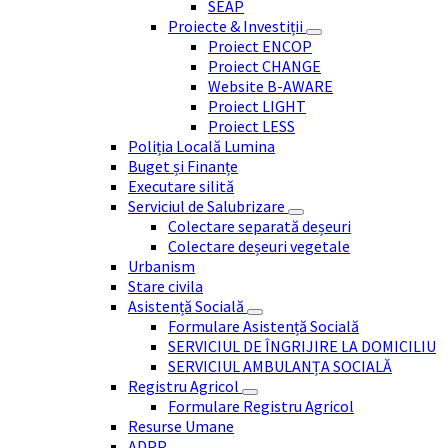
SEAP
Proiecte & Investiții
Proiect ENCOP
Proiect CHANGE
Website B-AWARE
Proiect LIGHT
Proiect LESS
Poliția Locală Lumina
Buget și Finanțe
Executare silită
Serviciul de Salubrizare
Colectare separată deșeuri
Colectare deșeuri vegetale
Urbanism
Stare civila
Asistență Socială
Formulare Asistență Socială
SERVICIUL DE ÎNGRIJIRE LA DOMICILIU
SERVICIUL AMBULANȚA SOCIALĂ
Registru Agricol
Formulare Registru Agricol
Resurse Umane
ADPP