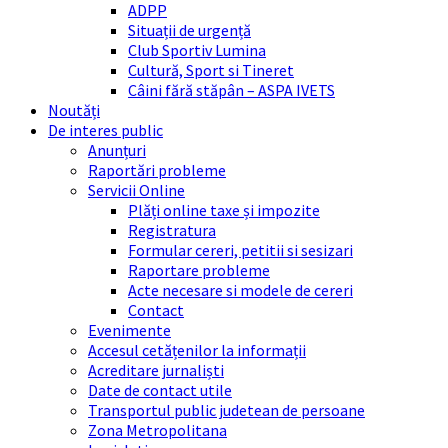
ADPP
Situații de urgență
Club Sportiv Lumina
Cultură, Sport si Tineret
Câini fără stăpân – ASPA IVETS
Noutăți
De interes public
Anunțuri
Raportări probleme
Servicii Online
Plăți online taxe și impozite
Registratura
Formular cereri, petitii si sesizari
Raportare probleme
Acte necesare si modele de cereri
Contact
Evenimente
Accesul cetățenilor la informații
Acreditare jurnaliști
Date de contact utile
Transportul public judetean de persoane
Zona Metropolitana