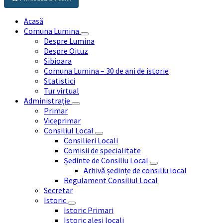
Acasă
Comuna Lumina
Despre Lumina
Despre Oituz
Sibioara
Comuna Lumina – 30 de ani de istorie
Statistici
Tur virtual
Administrație
Primar
Viceprimar
Consiliul Local
Consilieri Locali
Comisii de specialitate
Ședinte de Consiliu Local
Arhivă ședințe de consiliu local
Regulament Consiliul Local
Secretar
Istoric
Istoric Primari
Istoric aleși locali