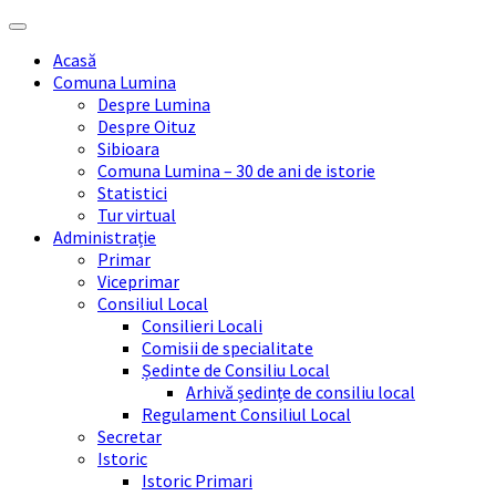
Skip
Skip
Skip
Skip
to
to
to
to
Acasă
content
left
right
footer
Comuna Lumina
sidebar
sidebar
Despre Lumina
Despre Oituz
Sibioara
Comuna Lumina – 30 de ani de istorie
Statistici
Tur virtual
Administrație
Primar
Viceprimar
Consiliul Local
Consilieri Locali
Comisii de specialitate
Ședinte de Consiliu Local
Arhivă ședințe de consiliu local
Regulament Consiliul Local
Secretar
Istoric
Istoric Primari