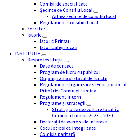
Comisii de specialitate
Ședinte de Consiliu Local
Arhivă ședințe de consiliu local
Regulament Consiliul Local
Secretar
Istoric
Istoric Primari
Istoric aleși locali
INSTITUȚIE
Despre instituție
Date de contact
Program de lucru cu publicul
Organigrama si statul de functii
Regulament Organizare și Funcționare al
Primăriei Comunei Lumina
Regulament Intern
Programe și strategii
Strategia de dezvoltare locală a
Comunei Lumina 2023 – 2030
Declarații de avere și de interese
Codul etic și de integritate
Comisia paritară