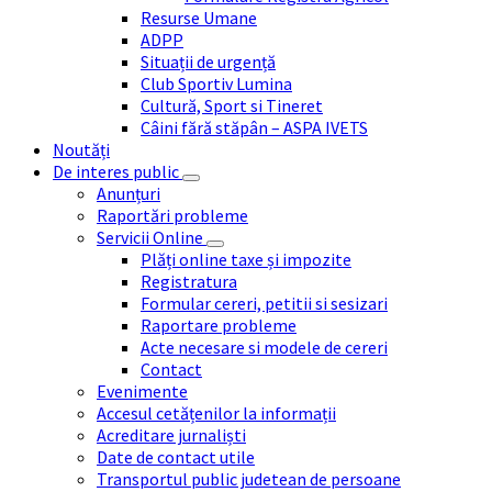
Resurse Umane
ADPP
Situații de urgență
Club Sportiv Lumina
Cultură, Sport si Tineret
Câini fără stăpân – ASPA IVETS
Noutăți
De interes public
Anunțuri
Raportări probleme
Servicii Online
Plăți online taxe și impozite
Registratura
Formular cereri, petitii si sesizari
Raportare probleme
Acte necesare si modele de cereri
Contact
Evenimente
Accesul cetățenilor la informații
Acreditare jurnaliști
Date de contact utile
Transportul public judetean de persoane