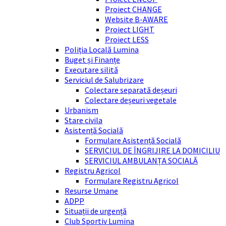
Proiect CHANGE
Website B-AWARE
Proiect LIGHT
Proiect LESS
Poliția Locală Lumina
Buget și Finanțe
Executare silită
Serviciul de Salubrizare
Colectare separată deșeuri
Colectare deșeuri vegetale
Urbanism
Stare civila
Asistență Socială
Formulare Asistență Socială
SERVICIUL DE ÎNGRIJIRE LA DOMICILIU
SERVICIUL AMBULANȚA SOCIALĂ
Registru Agricol
Formulare Registru Agricol
Resurse Umane
ADPP
Situații de urgență
Club Sportiv Lumina