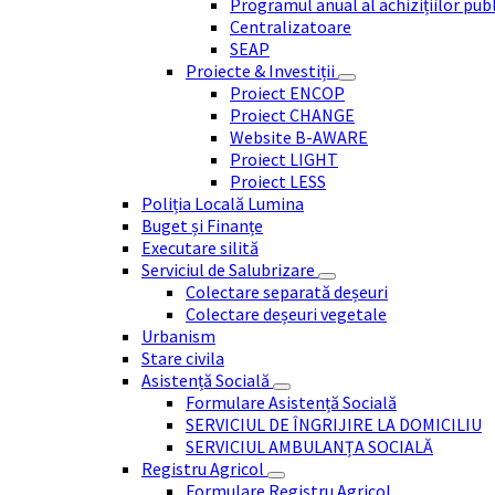
Programul anual al achizițiilor pub
Centralizatoare
SEAP
Proiecte & Investiții
Proiect ENCOP
Proiect CHANGE
Website B-AWARE
Proiect LIGHT
Proiect LESS
Poliția Locală Lumina
Buget și Finanțe
Executare silită
Serviciul de Salubrizare
Colectare separată deșeuri
Colectare deșeuri vegetale
Urbanism
Stare civila
Asistență Socială
Formulare Asistență Socială
SERVICIUL DE ÎNGRIJIRE LA DOMICILIU
SERVICIUL AMBULANȚA SOCIALĂ
Registru Agricol
Formulare Registru Agricol