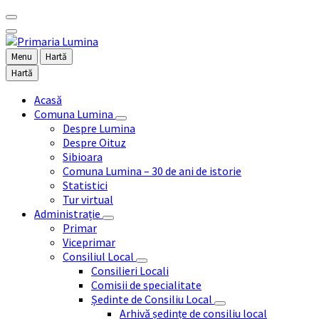
Menu
Hartă
Hartă
Acasă
Comuna Lumina
Despre Lumina
Despre Oituz
Sibioara
Comuna Lumina – 30 de ani de istorie
Statistici
Tur virtual
Administrație
Primar
Viceprimar
Consiliul Local
Consilieri Locali
Comisii de specialitate
Ședinte de Consiliu Local
Arhivă ședințe de consiliu local