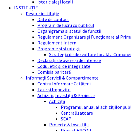
Istoric aleși locali
INSTITUȚIE
Despre instituție
Date de contact
Program de lucru cu publicul
Organigrama si statul de functii
Regulament Organizare și Funcționare al Prim
Regulament Intern
Programe și strategii
Strategia de dezvoltare locală a Comune
Declarații de avere și de interese
Codul etic și de integritate
Comisia paritară
Informații Servicii & Compartimente
Centru Informare Cetățeni
Taxe și Impozite
Achiziții, Investiții & Proiecte
Achiziții
Programul anual al achizițiilor pub
Centralizatoare
SEAP
Proiecte & Investiții
Proiect ENCOP