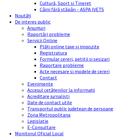
Cultură, Sport si Tineret
Câini fără stăpân – ASPA IVETS
Noutăți
De interes public
Anunțuri
Raportări probleme
Servicii Online
Plăți online taxe și impozite
Registratura
Formular cereri, petitii si sesizari
Raportare probleme
Acte necesare si modele de cereri
Contact
Evenimente
Accesul cetățenilor la informații
Acreditare jurnaliști
Date de contact utile
Transportul public judetean de persoane
Zona Metropolitana
Legislatie
E-Consultare
Monitorul Oficial Local