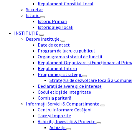
Regulament Consiliul Local
Secretar
Istoric
Istoric Primari
Istoric aleși locali
INSTITUȚIE
Despre instituție
Date de contact
Program de lucru cu publicul
Organigrama si statul de functii
Regulament Organizare și Funcționare al Prim
Regulament Intern
Programe și strategii
Strategia de dezvoltare locală a Comune
Declarații de avere și de interese
Codul etic și de integritate
Comisia paritară
Informații Servicii & Compartimente
Centru Informare Cetățeni
Taxe și Impozite
Achiziții, Investiții & Proiecte
Achiziții