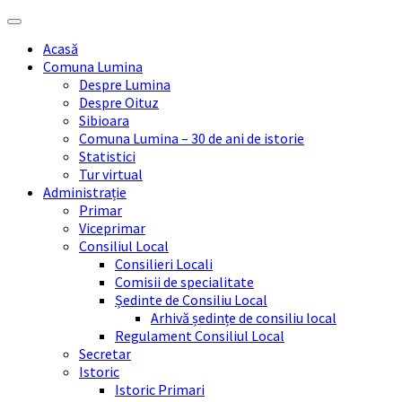
Skip
Skip
Skip
Skip
to
to
to
to
Acasă
content
left
right
footer
Comuna Lumina
sidebar
sidebar
Despre Lumina
Despre Oituz
Sibioara
Comuna Lumina – 30 de ani de istorie
Statistici
Tur virtual
Administrație
Primar
Viceprimar
Consiliul Local
Consilieri Locali
Comisii de specialitate
Ședinte de Consiliu Local
Arhivă ședințe de consiliu local
Regulament Consiliul Local
Secretar
Istoric
Istoric Primari