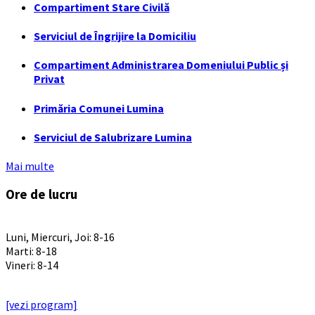
Compartiment Stare Civilă
Serviciul de Îngrijire la Domiciliu
Compartiment Administrarea Domeniului Public și
Privat
Primăria Comunei Lumina
Serviciul de Salubrizare Lumina
Mai multe
Ore de lucru
PROGRAM INSTITUTIE
Luni, Miercuri, Joi: 8-16
Marti: 8-18
Vineri: 8-14
PROGRAMUL CU PUBLICUL
[vezi program]