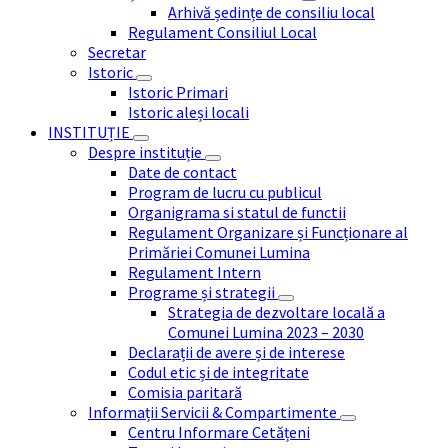
Arhivă ședințe de consiliu local
Regulament Consiliul Local
Secretar
Istoric
Istoric Primari
Istoric aleși locali
INSTITUȚIE
Despre instituție
Date de contact
Program de lucru cu publicul
Organigrama si statul de functii
Regulament Organizare și Funcționare al
Primăriei Comunei Lumina
Regulament Intern
Programe și strategii
Strategia de dezvoltare locală a
Comunei Lumina 2023 – 2030
Declarații de avere și de interese
Codul etic și de integritate
Comisia paritară
Informații Servicii & Compartimente
Centru Informare Cetățeni