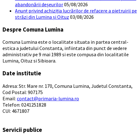
abandonării deșeurilor
05/08/2026
Anunț privind achiziția lucrărilor de refacere a pietruirii pe
străzi din Lumina și Oituz
03/08/2026
Despre Comuna Lumina
Comuna Lumina este o localitate situata in partea central-
estica a judetului Constanta, infiintata din punct de vedere
administrativ pe 9 mai 1989 si este compusa din localitatile
Lumina, Oituz si Sibioara.
Date institutie
Adresa: Str. Mare nr. 170, Comuna Lumina, Judetul Constanta,
Cod Postal: 907175
Email:
contact@primaria-lumina.ro
Telefon: 0241251828
CUI: 4671807
Servicii publice