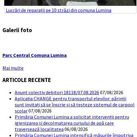
Lucrări de reparații pe 10 străzi din comuna Lumina
Galerii foto
Parc Central Comuna Lumina
Mai multe
ARTICOLE RECENTE
Anunt colectiv debitori 18118/07.08.2026
07/08/2026
Aplicația CHANGE pentru transportul elevilor: părinții
sunt invitați să se înscrie și să testeze sistemul de carpool
școlar
07/08/2026
Primăria Comunei Lumina a solicitat intervenții pentru
igienizarea și decolmatarea cursului de apă care
traversează localitatea
06/08/2026
Primăria Comunei Lumina intensifică măsurile împotriva