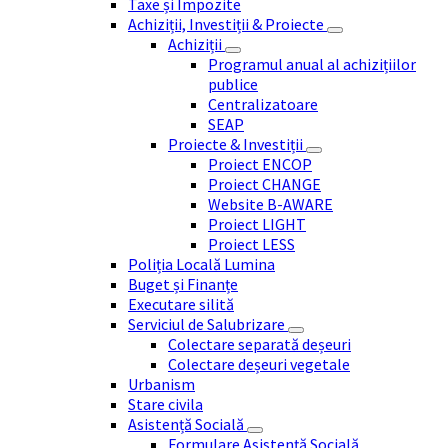
Taxe și Impozite
Achiziții, Investiții & Proiecte
Achiziții
Programul anual al achizițiilor
publice
Centralizatoare
SEAP
Proiecte & Investiții
Proiect ENCOP
Proiect CHANGE
Website B-AWARE
Proiect LIGHT
Proiect LESS
Poliția Locală Lumina
Buget și Finanțe
Executare silită
Serviciul de Salubrizare
Colectare separată deșeuri
Colectare deșeuri vegetale
Urbanism
Stare civila
Asistență Socială
Formulare Asistență Socială