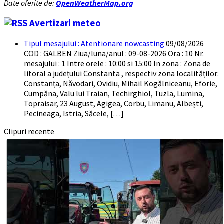
Date oferite de:
OpenWeatherMap.org
Avertizari meteo
Tipul mesajului : Atentionare nowcasting
09/08/2026
COD : GALBEN Ziua/luna/anul : 09-08-2026 Ora : 10 Nr.
mesajului : 1 Intre orele : 10:00 si 15:00 In zona : Zona de
litoral a județului Constanta , respectiv zona localităților:
Constanța, Năvodari, Ovidiu, Mihail Kogălniceanu, Eforie,
Cumpăna, Valu lui Traian, Techirghiol, Tuzla, Lumina,
Topraisar, 23 August, Agigea, Corbu, Limanu, Albești,
Pecineaga, Istria, Săcele, […]
Clipuri recente