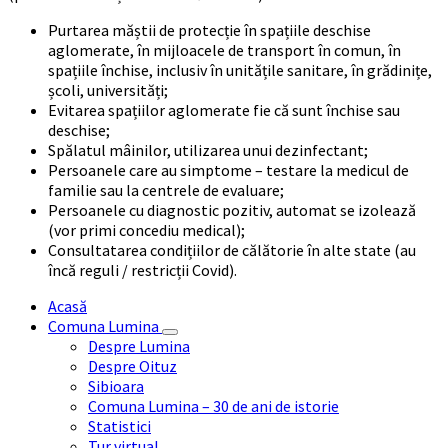
Purtarea măștii de protecție în spațiile deschise
aglomerate, în mijloacele de transport în comun, în
spațiile închise, inclusiv în unitățile sanitare, în grădinițe,
școli, universități;
Evitarea spațiilor aglomerate fie că sunt închise sau
deschise;
Spălatul mâinilor, utilizarea unui dezinfectant;
Persoanele care au simptome – testare la medicul de
familie sau la centrele de evaluare;
Persoanele cu diagnostic pozitiv, automat se izolează
(vor primi concediu medical);
Consultatarea condițiilor de călătorie în alte state (au
încă reguli / restricții Covid).
Acasă
Comuna Lumina
Despre Lumina
Despre Oituz
Sibioara
Comuna Lumina – 30 de ani de istorie
Statistici
Tur virtual