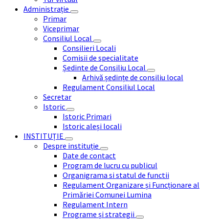
Administrație
Primar
Viceprimar
Consiliul Local
Consilieri Locali
Comisii de specialitate
Ședinte de Consiliu Local
Arhivă ședințe de consiliu local
Regulament Consiliul Local
Secretar
Istoric
Istoric Primari
Istoric aleși locali
INSTITUȚIE
Despre instituție
Date de contact
Program de lucru cu publicul
Organigrama si statul de functii
Regulament Organizare și Funcționare al
Primăriei Comunei Lumina
Regulament Intern
Programe și strategii