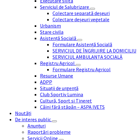
Executare silită
Serviciul de Salubrizare
Colectare separată deșeuri
Colectare deșeuri vegetale
Urbanism
Stare civila
Asistență Socială
Formulare Asistență Socială
SERVICIUL DE ÎNGRIJIRE LA DOMICILIU
SERVICIUL AMBULANȚA SOCIALĂ
Registru Agricol
Formulare Registru Agricol
Resurse Umane
ADPP
Situații de urgență
Club Sportiv Lumina
Cultură, Sport si Tineret
Câini fără stăpân – ASPA IVETS
Noutăți
De interes public
Anunțuri
Raportări probleme
Servicii Online