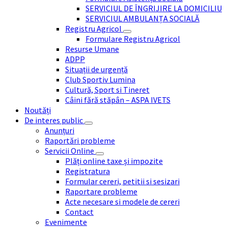
SERVICIUL DE ÎNGRIJIRE LA DOMICILIU
SERVICIUL AMBULANȚA SOCIALĂ
Registru Agricol
Formulare Registru Agricol
Resurse Umane
ADPP
Situații de urgență
Club Sportiv Lumina
Cultură, Sport si Tineret
Câini fără stăpân – ASPA IVETS
Noutăți
De interes public
Anunțuri
Raportări probleme
Servicii Online
Plăți online taxe și impozite
Registratura
Formular cereri, petitii si sesizari
Raportare probleme
Acte necesare si modele de cereri
Contact
Evenimente