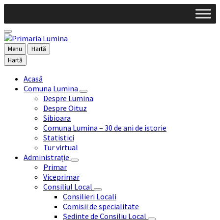
Skip
Skip
Skip
to
to
to
content
left
footer
sidebar
Menu
Hartă
Hartă
Acasă
Comuna Lumina
Despre Lumina
Despre Oituz
Sibioara
Comuna Lumina – 30 de ani de istorie
Statistici
Tur virtual
Administrație
Primar
Viceprimar
Consiliul Local
Consilieri Locali
Comisii de specialitate
Ședinte de Consiliu Local