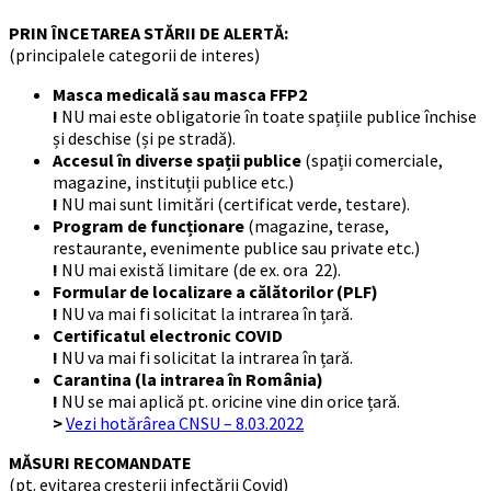
PRIN ÎNCETAREA STĂRII DE ALERTĂ:
(principalele categorii de interes)
Masca medicală sau
masca FFP2
!
NU mai este obligatorie în toate spațiile publice închise
și deschise (și pe stradă).
Accesul în diverse spații publice
(spații comerciale,
magazine, instituții publice etc.)
!
NU mai sunt limitări (certificat verde, testare).
Program de funcționare
(magazine, terase,
restaurante, evenimente publice sau private etc.)
!
NU mai există limitare (de ex. ora 22).
Formular de localizare a călătorilor (PLF)
!
NU va mai fi solicitat la intrarea în țară.
Certificatul electronic COVID
!
NU va mai fi solicitat la intrarea în țară.
Carantina (la intrarea în România)
!
NU se mai aplică pt. oricine vine din orice țară.
>
Vezi hotărârea CNSU – 8.03.2022
MĂSURI RECOMANDATE
(pt. evitarea creșterii infectării Covid)