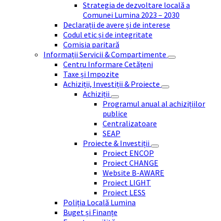
Strategia de dezvoltare locală a
Comunei Lumina 2023 – 2030
Declarații de avere și de interese
Codul etic și de integritate
Comisia paritară
Informații Servicii & Compartimente
Centru Informare Cetățeni
Taxe și Impozite
Achiziții, Investiții & Proiecte
Achiziții
Programul anual al achizițiilor
publice
Centralizatoare
SEAP
Proiecte & Investiții
Proiect ENCOP
Proiect CHANGE
Website B-AWARE
Proiect LIGHT
Proiect LESS
Poliția Locală Lumina
Buget și Finanțe