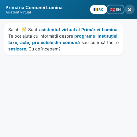
Skip
Skip
Skip
Skip
to
to
to
to
content
left
right
footer
sidebar
sidebar
Primăria Comunei Lumina
×
EN
RO
Asistent virtual
Salut! 
 Sunt 
asistentul virtual al Primăriei Lumina
. 
Te pot ajuta cu informații despre 
programul instituției
, 
taxe
, 
acte
, 
proiectele din comună
 sau cum să faci o 
MENU
sesizare
. Cu ce începem?
Mai multe străzi din
comuna Lumina sunt
asfaltate