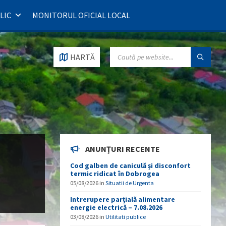
LIC
MONITORUL OFICIAL LOCAL
SEARCH:
HARTĂ
ANUNȚURI RECENTE
Cod galben de caniculă și disconfort
termic ridicat în Dobrogea
05/08/2026
in
Situatii de Urgenta
Intrerupere parțială alimentare
energie electrică – 7.08.2026
03/08/2026
in
Utilitati publice