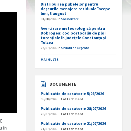
Distribuirea pubelelor pentru
deșeurile menajere reziduale începe
luni, 3 august
01/08/2026
in
Salubrizare
Avertizare meteorologică pentru
Dobrogea: cod portocaliu de ploi
torențiale în județele Constanța și
Tulcea
22/07/2026
in
Situatii de Urgenta
MAI MULTE
DOCUMENTE
Publicatie de casatorie 5/08/2026
05/08/2026
1 attachment
Publicatie de casatorie 28/07/2026
28/07/2026
1 attachment
GE
Publicatie de casatorie 21/07/2026
u în
21/07/2026
1 attachment