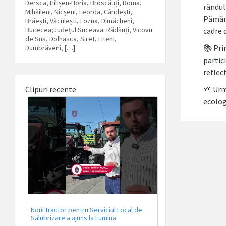
Dersca, Hilișeu-Horia, Broscăuți, Roma,
rândul
Mihăileni, Nicșeni, Leorda, Cândești,
Pământ
Brăești, Văculești, Lozna, Dimăcheni,
Bucecea;Județul Suceava: Rădăuți, Vicovu
cadre 
de Sus, Dolhasca, Siret, Liteni,
📚 Prin
Dumbrăveni, […]
partic
reflec
🌱 Urm
Clipuri recente
ecolog
Noul tractor pentru Serviciul Local de
Salubrizare a ajuns la Lumina