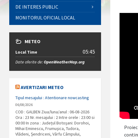
DE INTERES PUBLIC
MONITORUL OFICIAL LOCAL
METEO
05:45
Local Time
Date oferite de:
OpenWeatherMap.org
AVERTIZARI METEO
Tipul mesajului : Atentionare nowcasting
06/08/2026
COD : GALBEN Ziua/luna/anul : 06-08-2026
Ora : 23 Nr. mesajului : 2 Intre orele : 23:00 si
00:00 In zona : Județul Botoşani: Dorohoi,
Proiec
Mihai Eminescu, Frumușica, Tudora,
Vlădeni, Șendriceni, Vârfu Câmpului,
contin