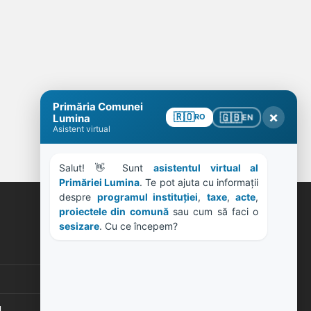
Primăria Comunei
×
🇬🇧
🇷🇴
EN
Lumina
RO
Asistent virtual
Salut! 👋 Sunt 
asistentul virtual al 
Primăriei Lumina
. Te pot ajuta cu informații 
despre 
programul instituției
, 
taxe
, 
acte
, 
proiectele din comună
 sau cum să faci o 
ORE DE LUCRU
sesizare
. Cu ce începem?
PROGRAM INSTITUTIE
Luni, Miercuri, Joi: 8-16
Marti: 8-18
Vineri: 8-14
u