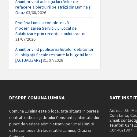
Anunț privind achiziția lucrărilor de
refacere a pietruirii pe străzi din Lumina și
Oituz
03/08/2026
Primăria Lumina completează
modernizarea Serviciului Local de
Salubrizare prin recepția noului tractor
31/07/2026
Anunț privind publicarea listelor debitorilor
cu obligații fiscale restante la bugetul local
[ACTUALIZARE]
31/07/2026
DESPRE COMUNA LUMINA
DATE INSTI
Adresa: Str. M
Comuna Lumina este o localitate situata in partea
Constanta, Cod
central- estica a judetului Constanta, infiintata din
Email:
contact@
punct de vedere administrativ pe 9 mai 1989 si
Telefon: 02412
CUI: 4671807
este compusa din localitatile Lumina, Oituz si
Sibioara.