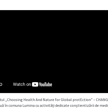
tul „Choosing Health And Nature for Global protEction” – CHAN
uă în comuna Lumina cu activități dedicate conștientizării de medi