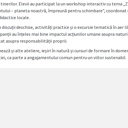
 tinerilor. Elevii au participat la un workshop interactiv cu tema „Z
ului – planeta noastră, împreună pentru schimbare”, coordonat 
didactice locale.
 discuții deschise, activități practice și o excursie tematică în aer li
ipanții au înțeles mai bine impactul acțiunilor umane asupra naturii
tat asupra responsabilității proprii.
ează și alte ateliere, ieșiri în natură și cursuri de formare în dome
iei, ca parte a angajamentului comun pentru un viitor sustenabil.