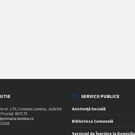
TUTIE
SERVICII PUBLICE
are nr. 170, Comuna Lumina, Judetul
Asistență Socială
 Postal: 907175
primaria-lumina.ro
Biblioteca Comunală
51828
Serviciul de Îngrijire la Domicili