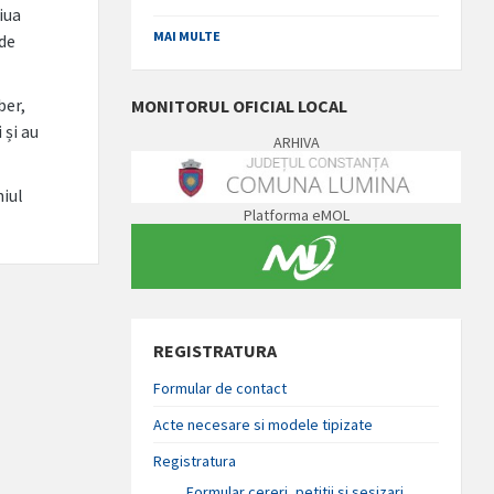
iua
MAI MULTE
de
ber,
MONITORUL OFICIAL LOCAL
 și au
ARHIVA
niul
Platforma eMOL
REGISTRATURA
Formular de contact
Acte necesare si modele tipizate
Registratura
Formular cereri, petitii si sesizari