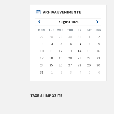
ARHIVA EVENIMENTE
Previous
Next
august
2026
Month
Month
MON
TUE
WED
THU
FRI
SAT
SUN
Skip
27
28
29
30
31
1
2
calendar
days
3
4
5
6
7
8
9
10
11
12
13
14
15
16
17
18
19
20
21
22
23
24
25
26
27
28
29
30
31
1
2
3
4
5
6
Back
to
calendar
days
TAXE SI IMPOZITE