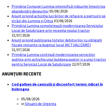
Primăria Comunei Lumina intensifică măsurile împotriva
abandonării deșeurilor
05/08/2026
Anunț privind achiziția lucrărilor de refacere a pietruirii pe
străzi din Lumina și Oituz
03/08/2026
Primăria Lumina completează modernizarea Serviciului
Local de Salubrizare prin recepția noului tractor
31/07/2026
Anunț privind publicarea listelor debitorilor cu obligații
fiscale restante la bugetul local [ACTUALIZARE]
31/07/2026
Primăria Lumina continuă modernizarea serviciilor
publice prin achiziția unui buldoexcavator și a unui tractor
pentru Serviciul Local de Salubrizare
22/07/2026
ANUNȚURI RECENTE
Cod galben de caniculă și disconfort termic ridicat în
Dobrogea
05/08/2026
in
Situatii de Urgenta