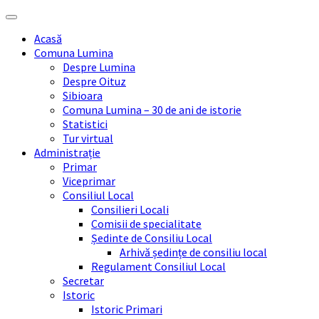
Skip
Skip
Skip
Skip
to
to
to
to
Acasă
content
left
right
footer
Comuna Lumina
sidebar
sidebar
Despre Lumina
Despre Oituz
Sibioara
Comuna Lumina – 30 de ani de istorie
Statistici
Tur virtual
Administrație
Primar
Viceprimar
Consiliul Local
Consilieri Locali
Comisii de specialitate
Ședinte de Consiliu Local
Arhivă ședințe de consiliu local
Regulament Consiliul Local
Secretar
Istoric
Istoric Primari