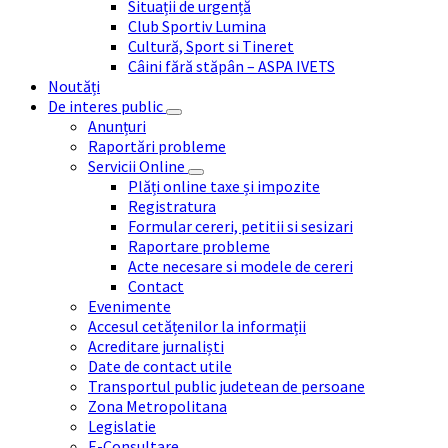
Situații de urgență
Club Sportiv Lumina
Cultură, Sport si Tineret
Câini fără stăpân – ASPA IVETS
Noutăți
De interes public
Anunțuri
Raportări probleme
Servicii Online
Plăți online taxe și impozite
Registratura
Formular cereri, petitii si sesizari
Raportare probleme
Acte necesare si modele de cereri
Contact
Evenimente
Accesul cetățenilor la informații
Acreditare jurnaliști
Date de contact utile
Transportul public judetean de persoane
Zona Metropolitana
Legislatie
E-Consultare