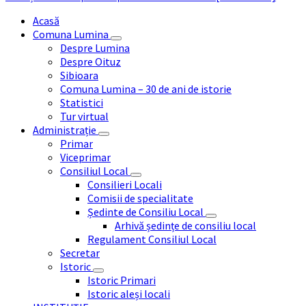
Acasă
Comuna Lumina
Despre Lumina
Despre Oituz
Sibioara
Comuna Lumina – 30 de ani de istorie
Statistici
Tur virtual
Administrație
Primar
Viceprimar
Consiliul Local
Consilieri Locali
Comisii de specialitate
Ședinte de Consiliu Local
Arhivă ședințe de consiliu local
Regulament Consiliul Local
Secretar
Istoric
Istoric Primari
Istoric aleși locali