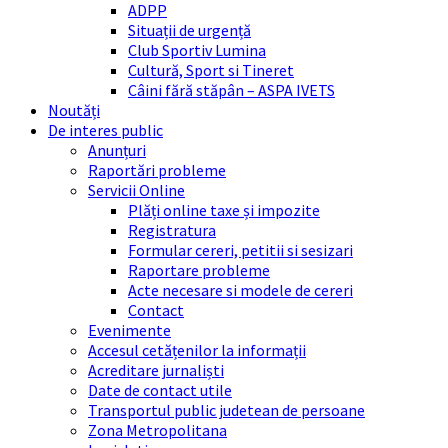
ADPP
Situații de urgență
Club Sportiv Lumina
Cultură, Sport si Tineret
Câini fără stăpân – ASPA IVETS
Noutăți
De interes public
Anunțuri
Raportări probleme
Servicii Online
Plăți online taxe și impozite
Registratura
Formular cereri, petitii si sesizari
Raportare probleme
Acte necesare si modele de cereri
Contact
Evenimente
Accesul cetățenilor la informații
Acreditare jurnaliști
Date de contact utile
Transportul public judetean de persoane
Zona Metropolitana