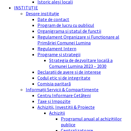
Istoric aleși locali
INSTITUȚIE
Despre instituție
Date de contact
Program de lucru cu publicul
Organigrama si statul de functii
Regulament Organizare și Funcționare al
Primăriei Comunei Lumina
Regulament Intern
Programe și strategii
Strategia de dezvoltare locală a
Comunei Lumina 2023 – 2030
Declarații de avere și de interese
Codul etic și de integritate
Comisia paritară
Informații Servicii & Compartimente
Centru Informare Cetățeni
Taxe și Impozite
Achiziții, Investiții & Proiecte
Achiziții
Programul anual al achizițiilor
publice
Centralizatoare