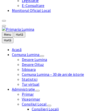
Legislatie
E-Consultare
Monitorul Oficial Local
Menu
Hartă
Hartă
Acasă
Comuna Lumina
Despre Lumina
Despre Oituz
Sibioara
Comuna Lumina – 30 de ani de istorie
Statistici
Tur virtual
Administrație
Primar
Viceprimar
Consiliul Local
Consilieri Locali