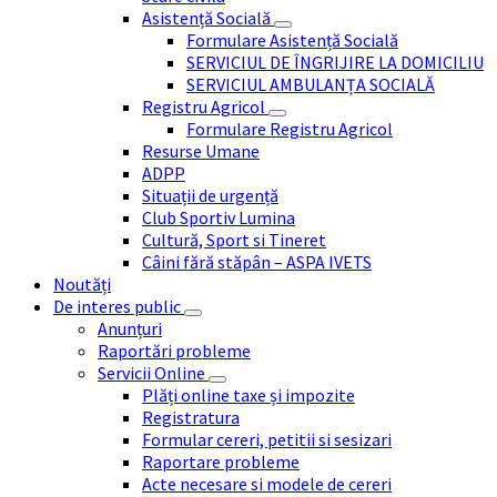
Asistență Socială
Formulare Asistență Socială
SERVICIUL DE ÎNGRIJIRE LA DOMICILIU
SERVICIUL AMBULANȚA SOCIALĂ
Registru Agricol
Formulare Registru Agricol
Resurse Umane
ADPP
Situații de urgență
Club Sportiv Lumina
Cultură, Sport si Tineret
Câini fără stăpân – ASPA IVETS
Noutăți
De interes public
Anunțuri
Raportări probleme
Servicii Online
Plăți online taxe și impozite
Registratura
Formular cereri, petitii si sesizari
Raportare probleme
Acte necesare si modele de cereri