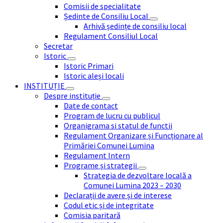
Comisii de specialitate
Ședinte de Consiliu Local
Arhivă ședințe de consiliu local
Regulament Consiliul Local
Secretar
Istoric
Istoric Primari
Istoric aleși locali
INSTITUȚIE
Despre instituție
Date de contact
Program de lucru cu publicul
Organigrama si statul de functii
Regulament Organizare și Funcționare al
Primăriei Comunei Lumina
Regulament Intern
Programe și strategii
Strategia de dezvoltare locală a
Comunei Lumina 2023 – 2030
Declarații de avere și de interese
Codul etic și de integritate
Comisia paritară