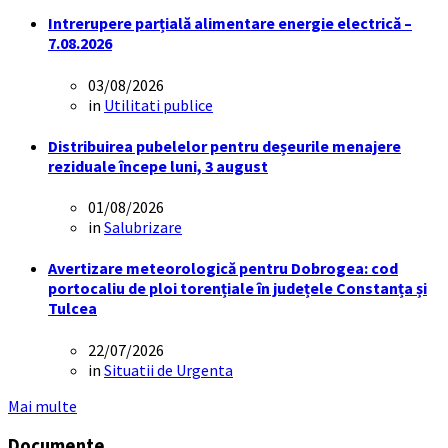
Intrerupere parțială alimentare energie electrică –
7.08.2026
03/08/2026
in
Utilitati publice
Distribuirea pubelelor pentru deșeurile menajere
reziduale începe luni, 3 august
01/08/2026
in
Salubrizare
Avertizare meteorologică pentru Dobrogea: cod
portocaliu de ploi torențiale în județele Constanța și
Tulcea
22/07/2026
in
Situatii de Urgenta
Mai multe
Documente