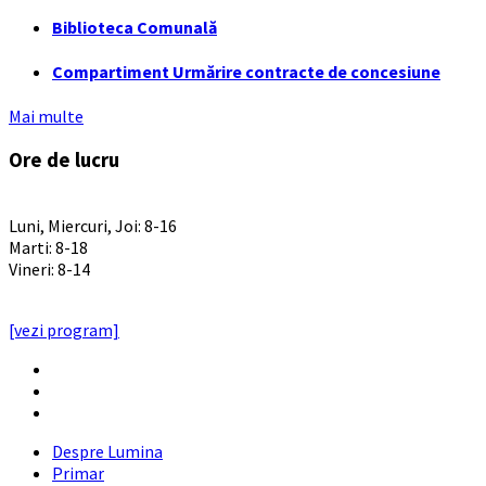
Biblioteca Comunală
Compartiment Urmărire contracte de concesiune
Mai multe
Ore de lucru
PROGRAM INSTITUTIE
Luni, Miercuri, Joi: 8-16
Marti: 8-18
Vineri: 8-14
PROGRAMUL CU PUBLICUL
[vezi program]
Email
Facebook
YouTube
Despre Lumina
Primar