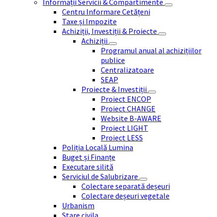
Informații Servicii & Compartimente
Centru Informare Cetățeni
Taxe și Impozite
Achiziții, Investiții & Proiecte
Achiziții
Programul anual al achizițiilor
publice
Centralizatoare
SEAP
Proiecte & Investiții
Proiect ENCOP
Proiect CHANGE
Website B-AWARE
Proiect LIGHT
Proiect LESS
Poliția Locală Lumina
Buget și Finanțe
Executare silită
Serviciul de Salubrizare
Colectare separată deșeuri
Colectare deșeuri vegetale
Urbanism
Stare civila