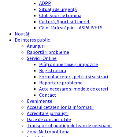
ADPP
Situații de urgență
Club Sportiv Lumina
Cultură, Sport si Tineret
Câini fără stăpân – ASPA IVETS
Noutăți
De interes public
Anunțuri
Raportări probleme
Servicii Online
Plăți online taxe și impozite
Registratura
Formular cereri, petitii si sesizari
Raportare probleme
Acte necesare si modele de cereri
Contact
Evenimente
Accesul cetățenilor la informații
Acreditare jurnaliști
Date de contact utile
Transportul public judetean de persoane
Zona Metropolitana