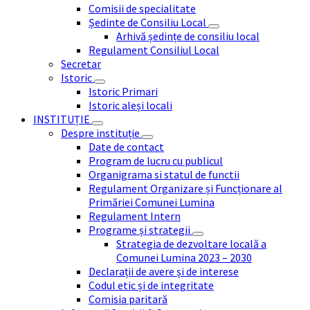
Comisii de specialitate
Ședinte de Consiliu Local
Arhivă ședințe de consiliu local
Regulament Consiliul Local
Secretar
Istoric
Istoric Primari
Istoric aleși locali
INSTITUȚIE
Despre instituție
Date de contact
Program de lucru cu publicul
Organigrama si statul de functii
Regulament Organizare și Funcționare al
Primăriei Comunei Lumina
Regulament Intern
Programe și strategii
Strategia de dezvoltare locală a
Comunei Lumina 2023 – 2030
Declarații de avere și de interese
Codul etic și de integritate
Comisia paritară