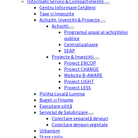
Informații Servicii & Compartimente
Centru Informare Cetățeni
Taxe și Impozite
Achiziții, Investiții & Proiecte
Achiziții
Programul anual al achizițiilor
publice
Centralizatoare
SEAP
Proiecte & Investiții
Proiect ENCOP
Proiect CHANGE
Website B-AWARE
Proiect LIGHT
Proiect LESS
Poliția Locală Lumina
Buget și Finanțe
Executare silită
Serviciul de Salubrizare
Colectare separată deșeuri
Colectare deșeuri vegetale
Urbanism
Stare civila