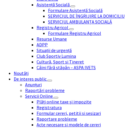
Asistență Socială
Formulare Asistență Socială
SERVICIUL DE ÎNGRIJIRE LA DOMICILIU
SERVICIUL AMBULANȚA SOCIALĂ
Registru Agricol
Formulare Registru Agricol
Resurse Umane
ADPP
Situații de urgență
Club Sportiv Lumina
Cultură, Sport si Tineret
Câini fără stăpân – ASPA IVETS
Noutăți
De interes public
Anunțuri
Raportări probleme
Servicii Online
Plăți online taxe și impozite
Registratura
Formular cereri, petitii si sesizari
Raportare probleme
Acte necesare si modele de cereri