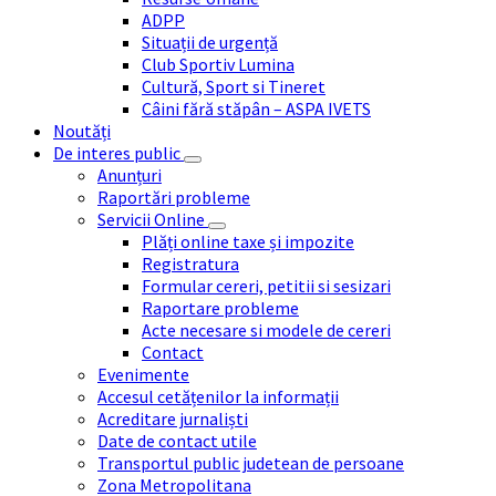
ADPP
Situații de urgență
Club Sportiv Lumina
Cultură, Sport si Tineret
Câini fără stăpân – ASPA IVETS
Noutăți
De interes public
Anunțuri
Raportări probleme
Servicii Online
Plăți online taxe și impozite
Registratura
Formular cereri, petitii si sesizari
Raportare probleme
Acte necesare si modele de cereri
Contact
Evenimente
Accesul cetățenilor la informații
Acreditare jurnaliști
Date de contact utile
Transportul public judetean de persoane
Zona Metropolitana