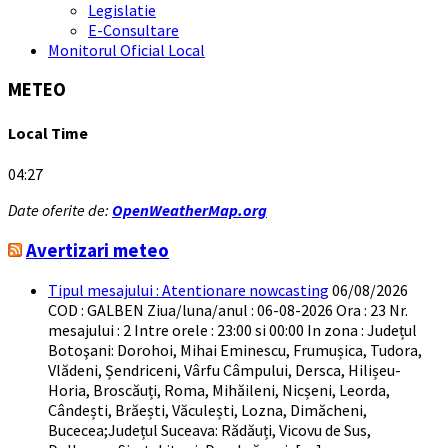
Legislatie
E-Consultare
Monitorul Oficial Local
METEO
Local Time
04:27
Date oferite de:
OpenWeatherMap.org
Avertizari meteo
Tipul mesajului : Atentionare nowcasting
06/08/2026
COD : GALBEN Ziua/luna/anul : 06-08-2026 Ora : 23 Nr.
mesajului : 2 Intre orele : 23:00 si 00:00 In zona : Județul
Botoşani: Dorohoi, Mihai Eminescu, Frumușica, Tudora,
Vlădeni, Șendriceni, Vârfu Câmpului, Dersca, Hilișeu-
Horia, Broscăuți, Roma, Mihăileni, Nicșeni, Leorda,
Cândești, Brăești, Văculești, Lozna, Dimăcheni,
Bucecea;Județul Suceava: Rădăuți, Vicovu de Sus,