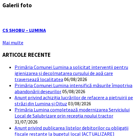
Galerii foto
CS SHOBU – LUMINA
Mai multe
ARTICOLE RECENTE
Primăria Comunei Lumina a solicitat intervenții pentru
igienizarea și decolmatarea cursului de apă care
traversează localitatea
06/08/2026
Primăria Comunei Lumina intensifică măsurile împotriva
abandonării deșeurilor
05/08/2026
Anunț privind achiziția lucrărilor de refacere a pietruirii pe
străzi din Lumina și Oituz
03/08/2026
Primăria Lumina completează modernizarea Serviciului
Local de Salubrizare prin recepția noului tractor
31/07/2026
Anunț privind publicarea listelor debitorilor cu obligații
fiscale restante la bugetul local [ACTUALIZARE]