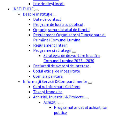
Istoric aleși locali
INSTITUȚIE
Despre instituție
Date de contact
Program de lucru cu publicul
Organigrama si statul de functii
Regulament Organizare și Funcționare al
Primăriei Comunei Lumina
Regulament Intern
Programe și strategii
Strategia de dezvoltare locală a
Comunei Lumina 2023 – 2030
Declarații de avere și de interese
Codul etic și de integritate
Comisia paritară
Informații Servicii & Compartimente
Centru Informare Cetățeni
Taxe și Impozite
Achiziții, Investiții & Proiecte
Achiziții
Programul anual al achizițiilor
publice