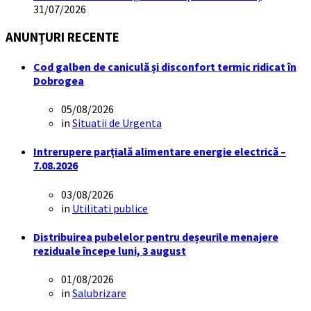
31/07/2026
ANUNȚURI RECENTE
Cod galben de caniculă și disconfort termic ridicat în
Dobrogea
05/08/2026
in
Situatii de Urgenta
Intrerupere parțială alimentare energie electrică –
7.08.2026
03/08/2026
in
Utilitati publice
Distribuirea pubelelor pentru deșeurile menajere
reziduale începe luni, 3 august
01/08/2026
in
Salubrizare