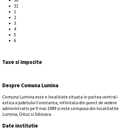
31
1
2
3
4
5
6
Back
to
Taxe si impozite
calendar
days
Despre Comuna Lumina
Comuna Lumina este o localitate situata in partea central-
estica a judetului Constanta, infiintata din punct de vedere
administrativ pe 9 mai 1989 si este compusa din localitatile
Lumina, Oituz si Sibioara.
Date institutie