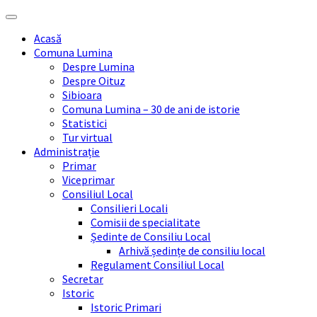
Skip
Skip
Skip
Skip
to
to
to
to
Acasă
content
left
right
footer
Comuna Lumina
sidebar
sidebar
Despre Lumina
Despre Oituz
Sibioara
Comuna Lumina – 30 de ani de istorie
Statistici
Tur virtual
Administrație
Primar
Viceprimar
Consiliul Local
Consilieri Locali
Comisii de specialitate
Ședinte de Consiliu Local
Arhivă ședințe de consiliu local
Regulament Consiliul Local
Secretar
Istoric
Istoric Primari