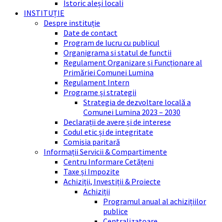
Istoric aleși locali
INSTITUȚIE
Despre instituție
Date de contact
Program de lucru cu publicul
Organigrama si statul de functii
Regulament Organizare și Funcționare al
Primăriei Comunei Lumina
Regulament Intern
Programe și strategii
Strategia de dezvoltare locală a
Comunei Lumina 2023 – 2030
Declarații de avere și de interese
Codul etic și de integritate
Comisia paritară
Informații Servicii & Compartimente
Centru Informare Cetățeni
Taxe și Impozite
Achiziții, Investiții & Proiecte
Achiziții
Programul anual al achizițiilor
publice
Centralizatoare