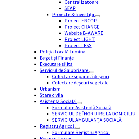
Centralizatoare
SEAP
Proiecte & Investiții
Proiect ENCOP
Proiect CHANGE
Website B-AWARE
Proiect LIGHT
Proiect LESS
Poliția Locală Lumina
Buget și Finanțe
Executare silită
Serviciul de Salubrizare
Colectare separată deșeuri
Colectare deșeuri vegetale
Urbanism
Stare civila
Asistență Socială
Formulare Asistență Socială
SERVICIUL DE ÎNGRIJIRE LA DOMICILIU
SERVICIUL AMBULANȚA SOCIALĂ
Registru Agricol
Formulare Registru Agricol
Resurse Umane