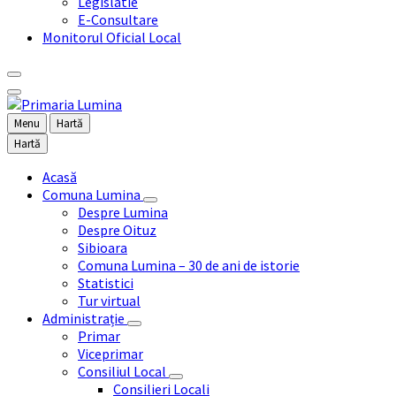
Legislatie
E-Consultare
Monitorul Oficial Local
Menu
Hartă
Hartă
Acasă
Comuna Lumina
Despre Lumina
Despre Oituz
Sibioara
Comuna Lumina – 30 de ani de istorie
Statistici
Tur virtual
Administrație
Primar
Viceprimar
Consiliul Local
Consilieri Locali