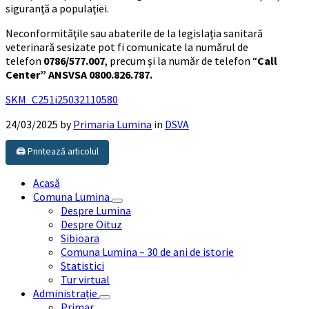
siguranţă a populaţiei.
Neconformităţile sau abaterile de la legislaţia sanitară
veterinară sesizate pot fi comunicate la numărul de
telefon
0786/577.007
, precum şi la număr de telefon “
Call
Center” ANSVSA 0800.826.787.
SKM_C251i25032110580
24/03/2025
by
Primaria Lumina
in
DSVA
🖨️ Printează articolul
Acasă
Comuna Lumina
Despre Lumina
Despre Oituz
Sibioara
Comuna Lumina – 30 de ani de istorie
Statistici
Tur virtual
Administrație
Primar