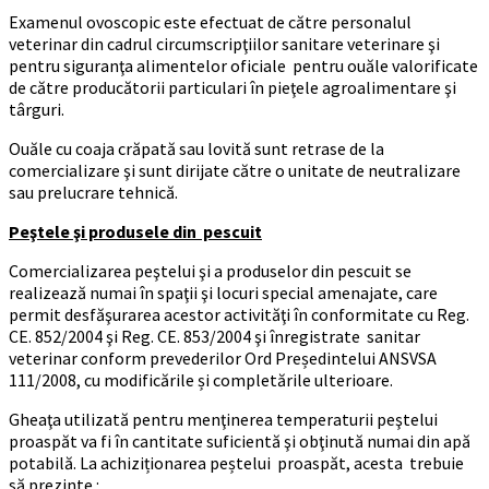
Examenul ovoscopic este efectuat de către personalul
veterinar din cadrul circumscripţiilor sanitare veterinare şi
pentru siguranţa alimentelor oficiale pentru ouăle valorificate
de către producătorii particulari în pieţele agroalimentare şi
târguri.
Ouăle cu coaja crăpată sau lovită sunt retrase de la
comercializare şi sunt dirijate către o unitate de neutralizare
sau prelucrare tehnică.
Peştele şi produsele din pescuit
Comercializarea peştelui şi a produselor din pescuit se
realizează numai în spaţii şi locuri special amenajate, care
permit desfăşurarea acestor activităţi în conformitate cu Reg.
CE. 852/2004 şi Reg. CE. 853/2004 şi înregistrate sanitar
veterinar conform prevederilor Ord Președintelui ANSVSA
111/2008, cu modificările și completările ulterioare.
Gheaţa utilizată pentru menţinerea temperaturii peştelui
proaspăt va fi în cantitate suficientă şi obţinută numai din apă
potabilă. La achiziționarea peștelui proaspăt, acesta trebuie
să prezinte :