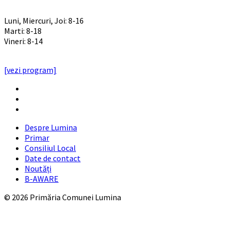
PROGRAM INSTITUTIE
Luni, Miercuri, Joi: 8-16
Marti: 8-18
Vineri: 8-14
PROGRAMUL CU PUBLICUL
[vezi program]
Email
Facebook
YouTube
Despre Lumina
Primar
Consiliul Local
Date de contact
Noutăți
B-AWARE
© 2026 Primăria Comunei Lumina