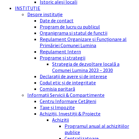
Istoric aleși locali
INSTITUȚIE
Despre instituție
Date de contact
Program de lucru cu publicul
Organigrama si statul de functii
Regulament Organizare și Funcționare al
Primăriei Comunei Lumina
Regulament Intern
Programe și strategii
Strategia de dezvoltare locală a
Comunei Lumina 2023 – 2030
Declarații de avere și de interese
Codul etic și de integritate
Comisia paritară
Informații Servicii & Compartimente
Centru Informare Cetățeni
Taxe și Impozite
Achiziții, Investiții & Proiecte
Achiziții
Programul anual al achizițiilor
publice
Centralizatoare