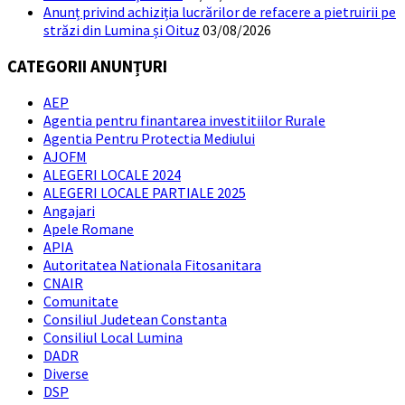
Anunț privind achiziția lucrărilor de refacere a pietruirii pe
străzi din Lumina și Oituz
03/08/2026
CATEGORII ANUNȚURI
AEP
Agentia pentru finantarea investitiilor Rurale
Agentia Pentru Protectia Mediului
AJOFM
ALEGERI LOCALE 2024
ALEGERI LOCALE PARTIALE 2025
Angajari
Apele Romane
APIA
Autoritatea Nationala Fitosanitara
CNAIR
Comunitate
Consiliul Judetean Constanta
Consiliul Local Lumina
DADR
Diverse
DSP