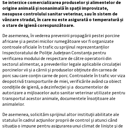
Se interzice comercializarea produselor și alimentelor de
origine animală și nonanimală în spații improvizate,
nesupuse controlului sanitar veterinar, sau în sistem de
vânzare stradal, în care nu este asigurată o temperatură și
o stare de igienă corespunzătoare.
De asemenea, în vederea prevenirii propagării pestei porcine
africane și a pestei micilor rumegătoare vor fi organizate
controale oficiale în trafic cu sprijinul reprezentanților
Inspectoratului de Poliție Județean Constanța pentru
verificarea modului de respectare de către operatorii din
sectorul alimentar, a prevederilor legale aplicabile circulației
porcinelor vii și a cărnii și produselor obținute din carnea de
porc sau care conțin carne de porc. Controalele în trafic vor viza
deopotrivă transporturile de miei, verificările având ca obiect
condițiile de igienă, a dezinfecției și a documentelor de
autorizare a mijloacelor auto sanitar veterinar utilizate pentru
transportul acestor animale, documentele însoțitoare ale
animalelor.
De asemenea, solicităm sprijinul altor instituţii abilitate ale
statului în cadrul acţiunilor proprii de control şi atunci când
situaţia o impune pentru asigurarea unui climat de linişte şi de