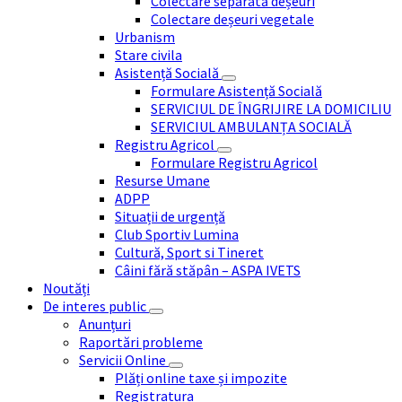
Colectare separată deșeuri
Colectare deșeuri vegetale
Urbanism
Stare civila
Asistență Socială
Formulare Asistență Socială
SERVICIUL DE ÎNGRIJIRE LA DOMICILIU
SERVICIUL AMBULANȚA SOCIALĂ
Registru Agricol
Formulare Registru Agricol
Resurse Umane
ADPP
Situații de urgență
Club Sportiv Lumina
Cultură, Sport si Tineret
Câini fără stăpân – ASPA IVETS
Noutăți
De interes public
Anunțuri
Raportări probleme
Servicii Online
Plăți online taxe și impozite
Registratura