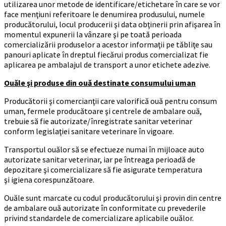
utilizarea unor metode de identificare/etichetare în care se vor
face menţiuni referitoare le denumirea produsului, numele
producătorului, locul producerii şi data obţinerii prin afişarea în
momentul expunerii la vânzare şi pe toată perioada
comercializării produselor a acestor informaţii pe tăbliţe sau
panouri aplicate în dreptul fiecărui produs comercializat fie
aplicarea pe ambalajul de transport a unor etichete adezive.
Ouăle şi produse din ouă destinate consumului uman
Producătorii şi comercianţii care valorifică ouă pentru consum
uman, fermele producătoare şi centrele de ambalare ouă,
trebuie să fie autorizate/înregistrate sanitar veterinar
conform legislaţiei sanitare veterinare în vigoare.
Transportul ouălor să se efectueze numai în mijloace auto
autorizate sanitar veterinar, iar pe întreaga perioadă de
depozitare şi comercializare să fie asigurate temperatura
şi igiena corespunzătoare.
Ouăle sunt marcate cu codul producătorului şi provin din centre
de ambalare ouă autorizate în conformitate cu prevederile
privind standardele de comercializare aplicabile ouălor.