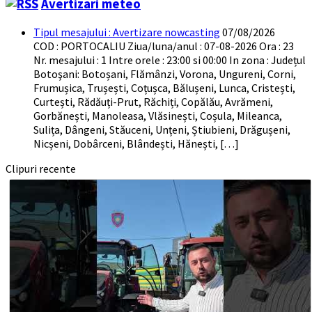
Avertizari meteo
Tipul mesajului : Avertizare nowcasting
07/08/2026
COD : PORTOCALIU Ziua/luna/anul : 07-08-2026 Ora : 23
Nr. mesajului : 1 Intre orele : 23:00 si 00:00 In zona : Județul
Botoşani: Botoșani, Flămânzi, Vorona, Ungureni, Corni,
Frumușica, Trușești, Coțușca, Bălușeni, Lunca, Cristești,
Curtești, Rădăuți-Prut, Răchiți, Copălău, Avrămeni,
Gorbănești, Manoleasa, Vlăsinești, Coșula, Mileanca,
Sulița, Dângeni, Stăuceni, Unțeni, Știubieni, Drăgușeni,
Nicșeni, Dobârceni, Blândești, Hănești, […]
Clipuri recente