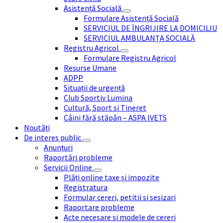
Asistență Socială
Formulare Asistență Socială
SERVICIUL DE ÎNGRIJIRE LA DOMICILIU
SERVICIUL AMBULANȚA SOCIALĂ
Registru Agricol
Formulare Registru Agricol
Resurse Umane
ADPP
Situații de urgență
Club Sportiv Lumina
Cultură, Sport si Tineret
Câini fără stăpân – ASPA IVETS
Noutăți
De interes public
Anunțuri
Raportări probleme
Servicii Online
Plăți online taxe și impozite
Registratura
Formular cereri, petitii si sesizari
Raportare probleme
Acte necesare si modele de cereri