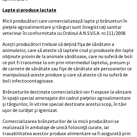
Lapte şi produse lactate
Micii producători care comercializează lapte şi brănzeturi în
pieţele agroalimentare şi târguri sunt înregistraţi sanitar
veterinar în conformitate cu Ordinul A.N.S.V.S.A. nr.111/2008.
Acești producători trebuie să deţină fişa de sănătate a
animalelor, care să ateste că laptele crud şi produsele din lapte
obţinute provin de la animale sănătoase, care nu suferă de boli
ce pot fi transmise la om prin intermediul laptelui, precum şi
de carnete de sănătate sau fişe de sănătate ale persoanelor ce
manipulează aceste produse şi care să ateste că nu suferă de
boli infectocontagioase.
Brânzeturile destinate comercializării vor fi expuse la vânzare
în spaţii special amenajate din cadrul pieţelor agroalimentare
şi târgurilor, în vitrine special destinate acestui scop, în tăvi
uşor de curăţat şi igienizat.
Comercializarea brânzeturilor de la micii producători se
realizează în ambalaje de unică folosinţă curate, iar
trasabilitatea acestor produse alimentare va fi asigurată prin