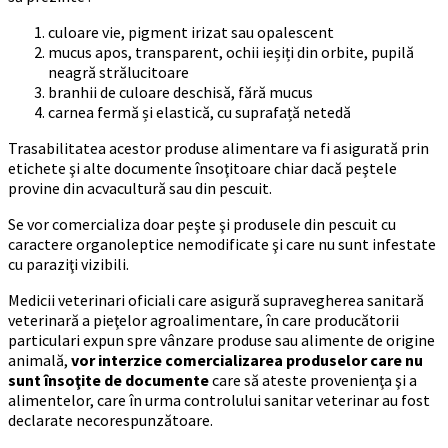
culoare vie, pigment irizat sau opalescent
mucus apos, transparent, ochii ieșiți din orbite, pupilă
neagră strălucitoare
branhii de culoare deschisă, fără mucus
carnea fermă și elastică, cu suprafață netedă
Trasabilitatea acestor produse alimentare va fi asigurată prin
etichete şi alte documente însoţitoare chiar dacă peştele
provine din acvacultură sau din pescuit.
Se vor comercializa doar peşte şi produsele din pescuit cu
caractere organoleptice nemodificate şi care nu sunt infestate
cu paraziţi vizibili.
Medicii veterinari oficiali care asigură supravegherea sanitară
veterinară a pieţelor agroalimentare, în care producătorii
particulari expun spre vânzare produse sau alimente de origine
animală,
vor interzice comercializarea produselor care nu
sunt însoţite de documente
care să ateste provenienţa şi a
alimentelor, care în urma controlului sanitar veterinar au fost
declarate necorespunzătoare.