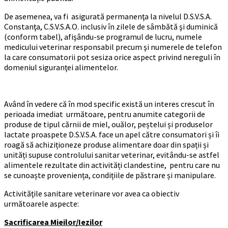
De asemenea, va fi asigurată permanenţa la nivelul D.S.V.S.A.
Constanţa, C.S.V.S.A.O. inclusiv în zilele de sâmbătă şi duminică
(conform tabel), afişându-se programul de lucru, numele
medicului veterinar responsabil precum şi numerele de telefon
la care consumatorii pot sesiza orice aspect privind nereguli în
domeniul siguranţei alimentelor.
Având în vedere că în mod specific există un interes crescut în
perioada imediat următoare, pentru anumite categorii de
produse de tipul cărnii de miel, ouălor, peștelui și produselor
lactate proaspete D.S.V.S.A. face un apel către consumatori și îi
roagă să achiziționeze produse alimentare doar din spații și
unități supuse controlului sanitar veterinar, evitându-se astfel
alimentele rezultate din activități clandestine, pentru care nu
se cunoaște proveniența, condițiile de păstrare și manipulare.
Activităţile sanitare veterinare vor avea ca obiectiv
următoarele aspecte:
Sacrificarea Mieilor/Iezilor