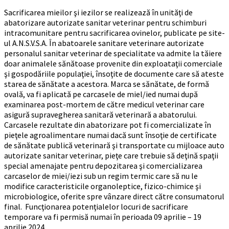
Sacrificarea mieilor şi iezilor se realizează în unităţi de
abatorizare autorizate sanitar veterinar pentru schimburi
intracomunitare pentru sacrificarea ovinelor, publicate pe site-
ul A.N.S.V.S.A. În abatoarele sanitare veterinare autorizate
personalul sanitar veterinar de specialitate va admite la tăiere
doar animalele sănătoase provenite din exploataţii comerciale
şi gospodăriile populaţiei, însoţite de documente care să ateste
starea de sănătate a acestora. Marca se sănătate, de formă
ovală, va fi aplicată pe carcasele de miel/ied numai după
examinarea post-mortem de către medicul veterinar care
asigură supravegherea sanitară veterinară a abatorului.
Carcasele rezultate din abatorizare pot fi comercializate în
pieţele agroalimentare numai dacă sunt însoţie de certificate
de sănătate publică veterinară şi transportate cu mijloace auto
autorizate sanitar veterinar, pieţe care trebuie să deţină spaţii
special amenajate pentru depozitarea şi comercializarea
carcaselor de miei/iezi sub un regim termic care să nu le
modifice caracteristicile organoleptice, fizico-chimice şi
microbiologice, oferite spre vânzare direct către consumatorul
final. Funcţionarea potenţialelor locuri de sacrificare
temporare va fi permisă numai în perioada 09 aprilie – 19
aprilie 2024.