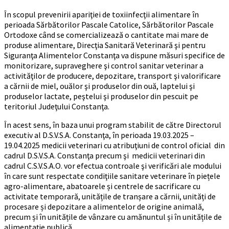
În scopul prevenirii apariţiei de toxiinfecţii alimentare în
perioada Sărbătorilor Pascale Catolice, Sărbătorilor Pascale
Ortodoxe când se comercializează o cantitate mai mare de
produse alimentare, Direcţia Sanitară Veterinară şi pentru
Siguranţa Alimentelor Constanţa va dispune măsuri specifice de
monitorizare, supraveghere şi control sanitar veterinar a
activităţilor de producere, depozitare, transport şi valorificare
a cărnii de miel, ouălor şi produselor din ouă, laptelui şi
produselor lactate, peştelui şi produselor din pescuit pe
teritoriul Judeţului Constanţa.
În acest sens, în baza unui program stabilit de către Directorul
executiv al D.S.V.S.A. Constanţa, în perioada 19.03.2025 –
19.04.2025 medicii veterinari cu atribuţiuni de control oficial din
cadrul D.S.V.S.A. Constanţa precum şi medicii veterinari din
cadrul C.S.V.S.A.O. vor efectua controale şi verificări ale modului
în care sunt respectate condiţiile sanitare veterinare în piețele
agro-alimentare, abatoarele și centrele de sacrificare cu
activitate temporară, unitățile de tranșare a cărnii, unități de
procesare și depozitare a alimentelor de origine animală,
precum și în unitățile de vânzare cu amănuntul și în unitățile de
alimentație publică.