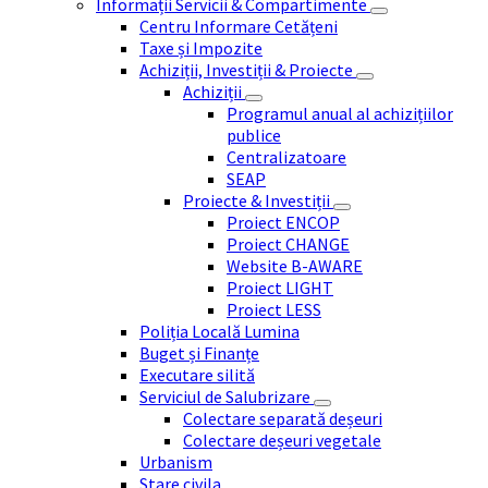
Informații Servicii & Compartimente
Centru Informare Cetățeni
Taxe și Impozite
Achiziții, Investiții & Proiecte
Achiziții
Programul anual al achizițiilor
publice
Centralizatoare
SEAP
Proiecte & Investiții
Proiect ENCOP
Proiect CHANGE
Website B-AWARE
Proiect LIGHT
Proiect LESS
Poliția Locală Lumina
Buget și Finanțe
Executare silită
Serviciul de Salubrizare
Colectare separată deșeuri
Colectare deșeuri vegetale
Urbanism
Stare civila