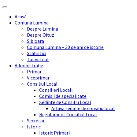
Skip
Skip
Skip
Skip
to
to
to
to
Acasă
content
left
right
footer
Comuna Lumina
sidebar
sidebar
Despre Lumina
Despre Oituz
Sibioara
Comuna Lumina – 30 de ani de istorie
Statistici
Tur virtual
Administrație
Primar
Viceprimar
Consiliul Local
Consilieri Locali
Comisii de specialitate
Ședinte de Consiliu Local
Arhivă ședințe de consiliu local
Regulament Consiliul Local
Secretar
Istoric
Istoric Primari