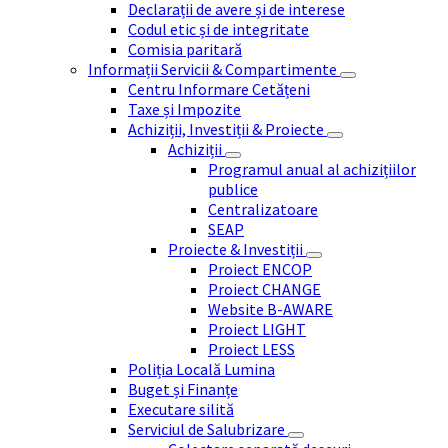
Declarații de avere și de interese
Codul etic și de integritate
Comisia paritară
Informații Servicii & Compartimente
Centru Informare Cetățeni
Taxe și Impozite
Achiziții, Investiții & Proiecte
Achiziții
Programul anual al achizițiilor
publice
Centralizatoare
SEAP
Proiecte & Investiții
Proiect ENCOP
Proiect CHANGE
Website B-AWARE
Proiect LIGHT
Proiect LESS
Poliția Locală Lumina
Buget și Finanțe
Executare silită
Serviciul de Salubrizare