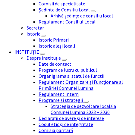
Comisii de specialitate
Ședinte de Consiliu Local
Arhivă ședințe de consiliu local
Regulament Consiliul Local
Secretar
Istoric
Istoric Primari
Istoric aleși locali
INSTITUȚIE
Despre instituție
Date de contact
Program de lucru cu publicul
Organigrama si statul de functii
Regulament Organizare și Funcționare al
Primăriei Comunei Lumina
Regulament Intern
Programe și strategii
Strategia de dezvoltare locală a
Comunei Lumina 2023 – 2030
Declarații de avere și de interese
Codul etic și de integritate
Comisia paritară