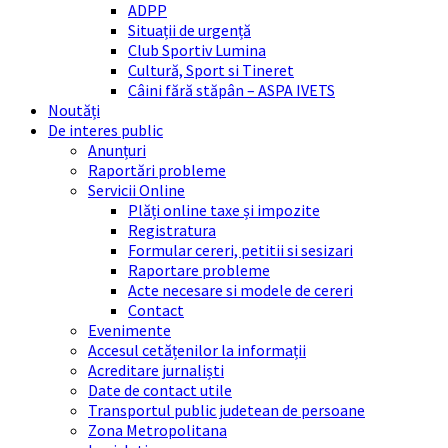
ADPP
Situații de urgență
Club Sportiv Lumina
Cultură, Sport si Tineret
Câini fără stăpân – ASPA IVETS
Noutăți
De interes public
Anunțuri
Raportări probleme
Servicii Online
Plăți online taxe și impozite
Registratura
Formular cereri, petitii si sesizari
Raportare probleme
Acte necesare si modele de cereri
Contact
Evenimente
Accesul cetățenilor la informații
Acreditare jurnaliști
Date de contact utile
Transportul public judetean de persoane
Zona Metropolitana