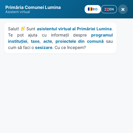
Skip
Skip
Skip
Skip
Primăria Comunei Lumina
to
to
to
to
×
EN
RO
Asistent virtual
content
left
right
footer
sidebar
sidebar
Salut! 
 Sunt 
asistentul virtual al Primăriei Lumina
. 
Te pot ajuta cu informații despre 
programul 
instituției
, 
taxe
, 
acte
, 
proiectele din comună
 sau 
cum să faci o 
sesizare
. Cu ce începem?
MENU
Depunere dosare ajutoare
de încălzire în Oituz și
Sibioara
Home
Anunțuri
/