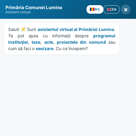
Skip
Skip
Skip
Skip
Primăria Comunei Lumina
to
to
to
to
×
EN
RO
Asistent virtual
content
left
right
footer
sidebar
sidebar
Salut! 
 Sunt 
asistentul virtual al Primăriei Lumina
. 
Te pot ajuta cu informații despre 
programul 
instituției
, 
taxe
, 
acte
, 
proiectele din comună
 sau 
cum să faci o 
sesizare
. Cu ce începem?
MENU
Întâlnirea cu mediul de
afaceri din 12 septembrie
2025 – anulată și va fi
reprogramată