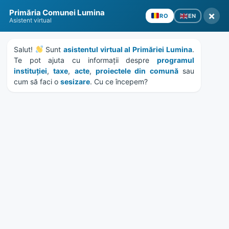
Skip
Skip
Skip
Skip
Primăria Comunei Lumina
to
to
to
to
×
EN
RO
Asistent virtual
content
left
right
footer
sidebar
sidebar
Salut! 
 Sunt 
asistentul virtual al Primăriei Lumina
. 
Te pot ajuta cu informații despre 
programul 
instituției
, 
taxe
, 
acte
, 
proiectele din comună
 sau 
cum să faci o 
sesizare
. Cu ce începem?
MENU
Intrerupere partiala
furnizare energie electrica
Home
Anunțuri
/