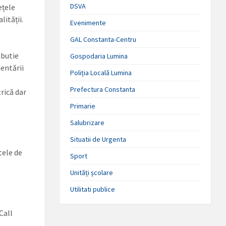
DSVA
ețele
lității.
Evenimente
GAL Constanta-Centru
ibutie
Gospodaria Lumina
entării
Poliția Locală Lumina
Prefectura Constanta
rică dar
Primarie
Salubrizare
Situatii de Urgenta
tele de
Sport
Unități școlare
Utilitati publice
Call