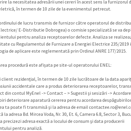
rire la necesitatea adresării unei cereri în acest sens la furnizorul 
eletrică, în termen de 10 zile de la evenimentul petrecut.
ordinului de lucru transmis de furnizor către operatorul de distribu
Electrice/ E-Distributie Dobrogea) o comisie specializată se va dep
clientului pentru analiza receptoarelor defecte. Analiza se realizea
tate cu Regulamentul de Furnizare a Energiei Electrice 235/2019 
gia de aplicare este reglementată prin Ordinul ANRE 177/2015.
ea procedură este afișata pe site-ul operatorului ENEL:
 client rezidenţial, în termen de 10 zile lucrătoare de la data apariţ
siunii accidentale care a produs deteriorarea receptoarelor, trans
ect din contul MyEnel -> Contact – > Sugestii şi sesizări -> Acordar
iri deteriorare aparatură cererea pentru acordarea despăgubirilor
rea ta poate fi transmisă şi la adresa de email contactee.ro@enel.
ă la adresa Bd. Mircea Voda, Nr. 30, Et. 6, Camera 6.8, Sector 3, Bucu
sa precizezi adresa exactă a locului de consum şi data producerii
tului pentru analiză.