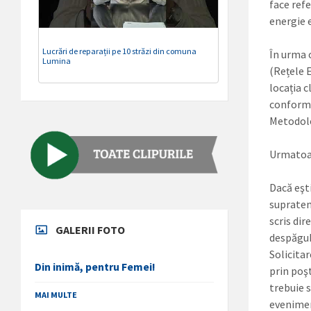
face refe
energie 
Lucrări de reparații pe 10 străzi din comuna
În urma 
Lumina
(Rețele 
locația 
conformi
Metodolo
Urmatoar
Dacă eşti
supraten
scris dir
GALERII FOTO
despăgub
Solicita
Din inimă, pentru Femei!
prin poşt
trebuie 
MAI MULTE
evenimen