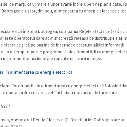
 zilei de marți, ca urmare a unor avarii/întreruperi neplanificate, R
 Dobrogea a sistat, din nou, alimentarea cu energie electrică a loca
ecizarea că în zona Dobrogea, compania Rețele Electrice (E-Distr
) este operatorul care administrează rețeaua de distribuție a alim
e electrică și că pe pagina de internet a acestuia găsiți informații
are la înteruperuperile programate ale alimentării cu energie elect
ia întreruperilor accidentale cauzate de avarii în rețea.
eri în alimentarea cu energie electrică
eclama înteruperile în alimentarea cu energie electrică folosind da
le operatorilor cu care aveți încheiat contractul de furnizare.
1 9977
nea, operatorul Rețele Electrice (E-Distributie) Dobrogea are un 
ehnic 24h/7