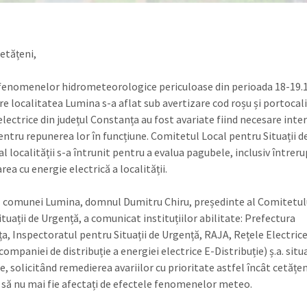
cetățeni,
fenomenelor hidrometeorologice periculoase din perioada 18-19.1
are localitatea Lumina s-a aflat sub avertizare cod roșu și portocali
electrice din județul Constanța au fost avariate fiind necesare inter
entru repunerea lor în funcțiune. Comitetul Local pentru Situații d
l localității s-a întrunit pentru a evalua pagubele, inclusiv întreru
ea cu energie electrică a localității.
 comunei Lumina, domnul Dumitru Chiru, președinte al Comitetul
tuații de Urgență, a comunicat instituțiilor abilitate: Prefectura
a, Inspectoratul pentru Situații de Urgență, RAJA, Rețele Electric
ompaniei de distribuție a energiei electrice E-Distribuție) ș.a. situa
e, solicitând remedierea avariilor cu prioritate astfel încât cetățen
să nu mai fie afectați de efectele fenomenelor meteo.