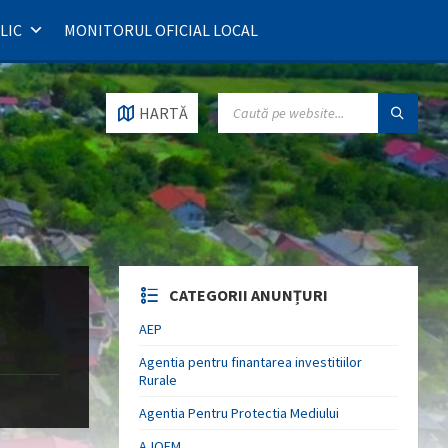
LIC
MONITORUL OFICIAL LOCAL
SEARCH:
HARTĂ
CATEGORII ANUNȚURI
AEP
Agentia pentru finantarea investitiilor
Rurale
Agentia Pentru Protectia Mediului
AJOFM