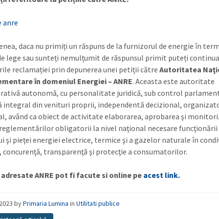
nea, daca nu primiți un răspuns de la furnizorul de energie în ter
 de lege sau sunteți nemulțumit de răspunsul primit puteți continu
ile reclamației prin depunerea unei petiții către
Autoritatea Naţ
ementare în domeniul Energiei – ANRE
. Aceasta este autoritate
rativă autonomă, cu personalitate juridică, sub control parlament
ă integral din venituri proprii, independentă decizional, organizato
al, având ca obiect de activitate elaborarea, aprobarea şi monitor
 reglementărilor obligatorii la nivel naţional necesare funcţionării
i şi pieţei energiei electrice, termice şi a gazelor naturale în condiţ
ă, concurenţă, transparenţă şi protecţie a consumatorilor.
e adresate ANRE pot fi facute si online pe
acest link.
/2023
by
Primaria Lumina
in
Utilitati publice