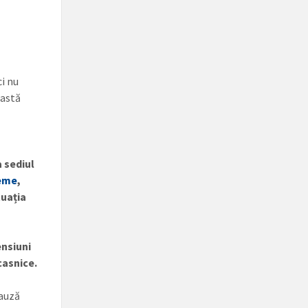
ci nu
eastă
a sediul
leme
,
tuația
ensiuni
casnice.
cauză