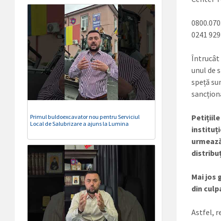
0800.070
0241 929
Întrucât 
unul de s
speță sun
sancțion
Petițiil
Primul buldoexcavator nou pentru Serviciul
Local de Salubrizare a ajuns la Lumina
instituț
urmează 
distribu
Mai jos 
din culp
Astfel, 