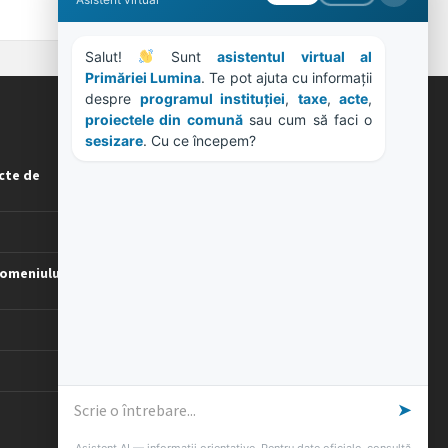
Asistent virtual
Salut! 
 Sunt 
asistentul virtual al 
Primăriei Lumina
. Te pot ajuta cu informații 
despre 
programul instituției
, 
taxe
, 
acte
, 
proiectele din comună
 sau cum să faci o 
ORE DE LUCRU
sesizare
. Cu ce începem?
cte de
PROGRAM INSTITUTIE
Luni, Miercuri, Joi: 8-16
Marti: 8-18
Vineri: 8-14
omeniului
PROGRAMUL CU PUBLICUL
[vezi program]
➤