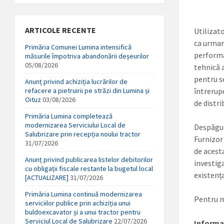
ARTICOLE RECENTE
Utilizat
ca urmare
Primăria Comunei Lumina intensifică
performa
măsurile împotriva abandonării deșeurilor
05/08/2026
tehnică 
pentru se
Anunț privind achiziția lucrărilor de
întrerup
refacere a pietruirii pe străzi din Lumina și
Oituz
03/08/2026
de distri
Primăria Lumina completează
modernizarea Serviciului Local de
Despăgubi
Salubrizare prin recepția noului tractor
Furnizor
31/07/2026
de acesta
Anunț privind publicarea listelor debitorilor
investiga
cu obligații fiscale restante la bugetul local
existența
[ACTUALIZARE]
31/07/2026
Primăria Lumina continuă modernizarea
Pentru m
serviciilor publice prin achiziția unui
buldoexcavator și a unui tractor pentru
Serviciul Local de Salubrizare
22/07/2026
Informaț