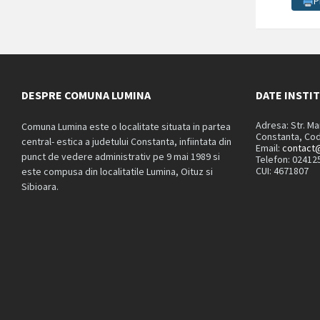
P
DESPRE COMUNA LUMINA
DATE INSTI
Adresa: Str. M
Comuna Lumina este o localitate situata in partea
Constanta, Cod
central- estica a judetului Constanta, infiintata din
Email:
contact@
punct de vedere administrativ pe 9 mai 1989 si
Telefon: 02412
CUI: 4671807
este compusa din localitatile Lumina, Oituz si
Sibioara.