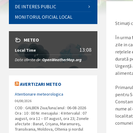
DE INTERES PUBLIC
MONITORUL OFICIAL LOCAL
Stimați 
În urma 
METEO
zile in c
13:08
Local Time
rețelele 
durată p
Date oferite de:
OpenWeatherMap.org
Urgență a
alimentar
AVERTIZARI METEO
Primarul
Atentionare meteorologica
pentru Si
Constanț
06/08/2026
COD : GALBEN Ziua/luna/anul : 06-08-2026
nume al c
Ora : 10 : 00 Nr. mesajului : 4 Intervalul : 07
localitat
august, ora 12 – 07 august, ora 23; Zonele
comunei 
afectate : Banat, Crișana, Maramureș,
Transilvania, Moldova, Oltenia și nordul