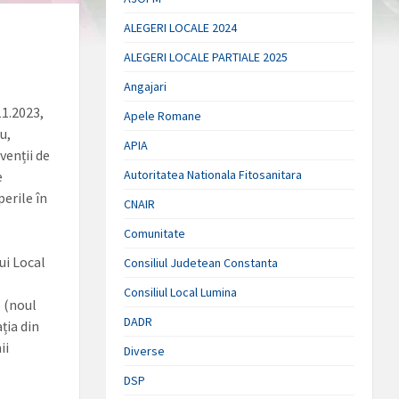
ALEGERI LOCALE 2024
ALEGERI LOCALE PARTIALE 2025
Angajari
1.2023,
Apele Romane
u,
APIA
venții de
Autoritatea Nationala Fitosanitara
e
perile în
CNAIR
Comunitate
ui Local
Consiliul Judetean Constanta
Consiliul Local Lumina
e (noul
DADR
ția din
ii
Diverse
DSP