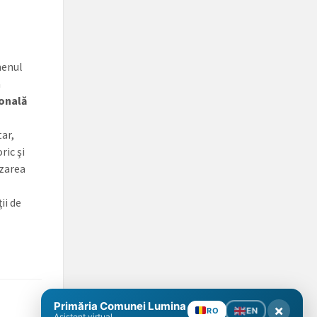
menul
a
ională
ar,
ric şi
izarea
ii de
Primăria Comunei Lumina
×
EN
RO