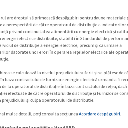
orul are dreptul să primească despăgubiri pentru daune materiale
 a nerespectării de către operatorul de distribuţie a indicatorilor 
nță privind continuitatea alimentării cu energie electrică și calit
a energiei electrice distribuite, stabiliti în Standardul de perform
rviciul de distribuție a energiei electrice, precum și ca urmare a
erilor datorate unor erori în operarea rețelelor electrice ale opera
buție.
rea se calculează la nivelul prejudiciului suferit și se plătesc de c
 în baza contractului de furnizare energie electrică urmând a fi re
 de la operatorul de distribuție în baza contractului de rețea, dacă
ției efectuate de către operatorul de distribuție și Furnizor se con
 prejudiciului și culpa operatorului de distributie.
ai multe detalii, poţi consulta secţiunea
Acordare despăgubiri
.
ii referitoare la petițiile către ANRE: