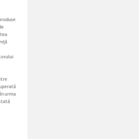
 produse
de
atea
amță
torului
ătre
cuperată
 în urma
stată