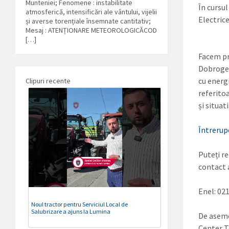
Munteniei; Fenomene : instabilitate
În cursul
atmosferică, intensificări ale vântului, vijelii
Electrice
și averse torențiale însemnate cantitativ;
Mesaj : ATENȚIONARE METEOROLOGICĂCOD
[…]
Facem pr
Dobrogea
cu energi
Clipuri recente
referito
și situat
Întrerup
Puteți r
contact a
Enel: 02
Noul tractor pentru Serviciul Local de
Salubrizare a ajuns la Lumina
De aseme
Center T