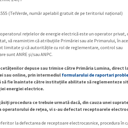
.555 (TelVerde, număr apelabil gratuit de pe teritoriul național)
operatorul rețelelor de energie electrică este un operator privat, 
tat, vă reamintim că atribuțiile Primăriei sau ale Primarului, în ac
t limitate și că autoritățile cu rol de reglementare, control sau
are sunt ANRE și/sau ANPC.
e cetățenilor depuse sau trimise către Primăria Lumina, direct l
iei sau online, prin intermediul
formularului de raportari prob
să fie înaintate către instituțiile abilitate să reglementeze si
ției energiei electrice.
găsiți procedura ce trebuie urmată dacă, din cauza unei suprat
a operatorului de rețea, vi s-au defectat receptoarele electro
referitor la defectarea de receptoare electrocasnice, procedura în 