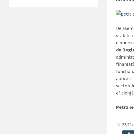
De aseme
stabilit
demersur
de Regl
administ
finanţat
funcţion
aplicării
sectorulu
eficienţ
Petitiil
22/11