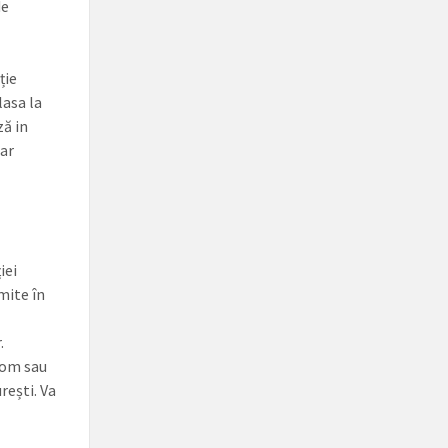
de
ție
lasa la
ză in
iar
iei
mite în
e
.
com sau
rești. Va