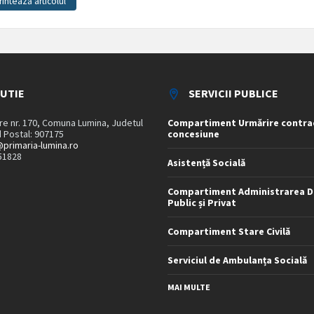
rintează articolul
TUTIE
SERVICII PUBLICE
are nr. 170, Comuna Lumina, Judetul
Compartiment Urmărire contra
 Postal: 907175
concesiune
primaria-lumina.ro
51828
Asistență Socială
Compartiment Administrarea D
Public și Privat
Compartiment Stare Civilă
Serviciul de Ambulanța Socială
MAI MULTE