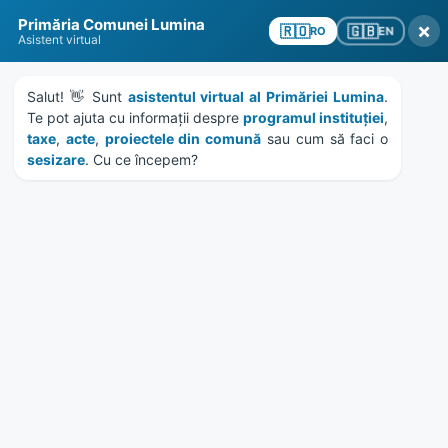
Skip
Skip
Skip
Skip
to
to
to
to
Primăria Comunei Lumina
×
🇬🇧
🇷🇴
EN
RO
content
left
right
footer
Asistent virtual
sidebar
sidebar
Salut! 👋 Sunt 
asistentul virtual al Primăriei Lumina
. 
Te pot ajuta cu informații despre 
programul instituției
, 
taxe
, 
acte
, 
proiectele din comună
 sau cum să faci o 
sesizare
. Cu ce începem?
MENU
publicatie de casatorie
Home
Documente
/