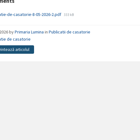
ments
File
atie-de-casatorie-8-05-2026-2.pdf
333 kB
size:
/2026
by
Primaria Lumina
in
Publicatii de casatorie
atie de casatorie
rintează articolul