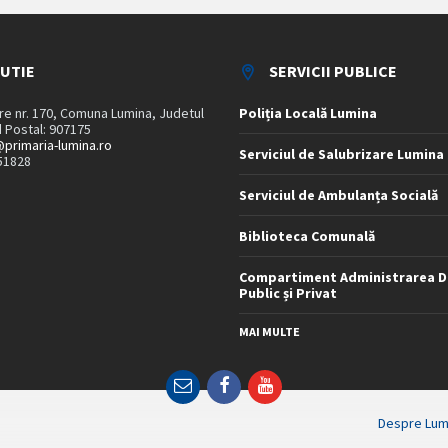
TUTIE
SERVICII PUBLICE
are nr. 170, Comuna Lumina, Judetul
Poliția Locală Lumina
 Postal: 907175
primaria-lumina.ro
Serviciul de Salubrizare Lumina
51828
Serviciul de Ambulanța Socială
Biblioteca Comunală
Compartiment Administrarea D
Public și Privat
MAI MULTE
Email
Facebook
YouTube
Despre Lum