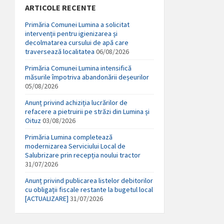
ARTICOLE RECENTE
Primăria Comunei Lumina a solicitat
intervenții pentru igienizarea și
decolmatarea cursului de apă care
traversează localitatea
06/08/2026
Primăria Comunei Lumina intensifică
măsurile împotriva abandonării deșeurilor
05/08/2026
Anunț privind achiziția lucrărilor de
refacere a pietruirii pe străzi din Lumina și
Oituz
03/08/2026
Primăria Lumina completează
modernizarea Serviciului Local de
Salubrizare prin recepția noului tractor
31/07/2026
Anunț privind publicarea listelor debitorilor
cu obligații fiscale restante la bugetul local
[ACTUALIZARE]
31/07/2026