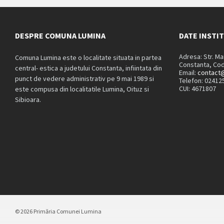
DESPRE COMUNA LUMINA
DATE INSTI
Adresa: Str. M
Comuna Lumina este o localitate situata in partea
Constanta, Cod
central- estica a judetului Constanta, infiintata din
Email:
contact@
punct de vedere administrativ pe 9 mai 1989 si
Telefon: 02412
CUI: 4671807
este compusa din localitatile Lumina, Oituz si
Sibioara.
© 2026 Primăria Comunei Lumina