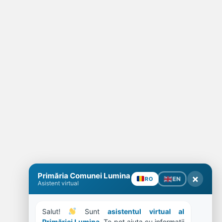
Primăria Comunei Lumina
×
EN
RO
Asistent virtual
Salut! 
 Sunt 
asistentul virtual al 