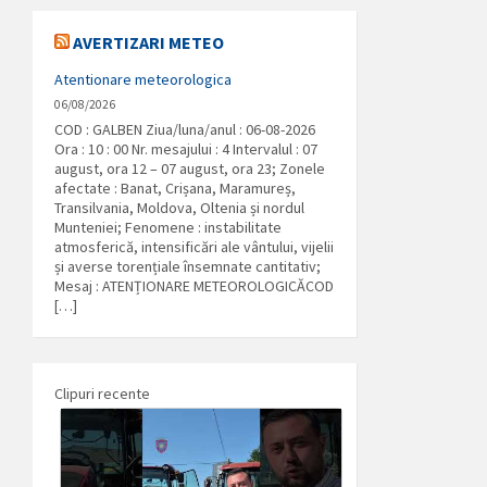
AVERTIZARI METEO
Atentionare meteorologica
06/08/2026
COD : GALBEN Ziua/luna/anul : 06-08-2026
Ora : 10 : 00 Nr. mesajului : 4 Intervalul : 07
august, ora 12 – 07 august, ora 23; Zonele
afectate : Banat, Crișana, Maramureș,
Transilvania, Moldova, Oltenia și nordul
Munteniei; Fenomene : instabilitate
atmosferică, intensificări ale vântului, vijelii
și averse torențiale însemnate cantitativ;
Mesaj : ATENȚIONARE METEOROLOGICĂCOD
[…]
Clipuri recente