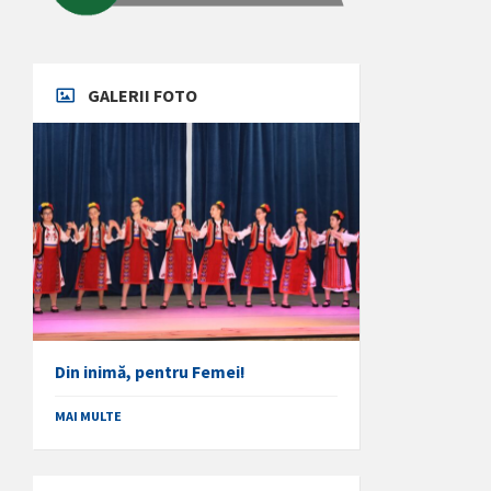
GALERII FOTO
Din inimă, pentru Femei!
MAI MULTE