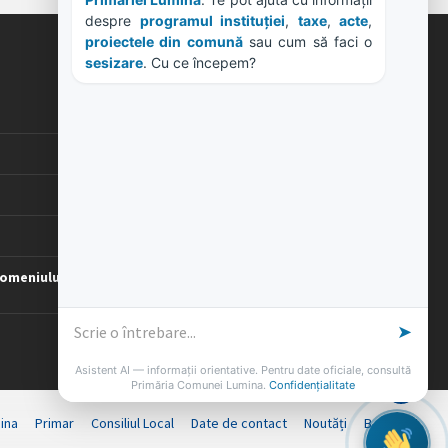
Primăriei Lumina
. Te pot ajuta cu informații 
despre 
programul instituției
, 
taxe
, 
acte
, 
proiectele din comună
 sau cum să faci o 
sesizare
. Cu ce începem?
ORE DE LUCRU
PROGRAM INSTITUTIE
Luni, Miercuri, Joi: 8-16
Marti: 8-18
Vineri: 8-14
PROGRAMUL CU PUBLICUL
[vezi program]
omeniului
➤
Asistent AI — informații orientative. Pentru date oficiale, consultă
Primăria Comunei Lumina.
Confidențialitate
ina
Primar
Consiliul Local
Date de contact
Noutăți
B-AWARE