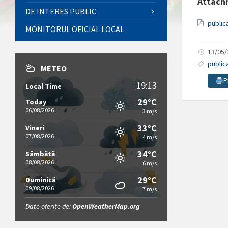
Attach
DE INTERES PUBLIC
public
MONITORUL OFICIAL LOCAL
13/05
public
METEO
P
19:13
Local Time
29°C
Today
06/08/2026
3 m/s
33°C
Vineri
07/08/2026
4 m/s
34°C
Sâmbătă
08/08/2026
6 m/s
29°C
Duminică
09/08/2026
7 m/s
Date oferite de:
OpenWeatherMap.org