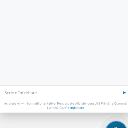
Luni, Miercuri, Joi: 8-16
Marti: 8-18
Vineri: 8-14
PROGRAMUL CU PUBLICUL
[vezi program]
Email
Facebook
YouTube
Despre Lumina
Primar
Consiliul Local
Date de contact
Noutăți
B-AWARE
© 2026 Primăria Comunei Lumina
➤
Asistent AI — informații orientative. Pentru date oficiale, consultă Primăria Comunei
Lumina.
Confidențialitate