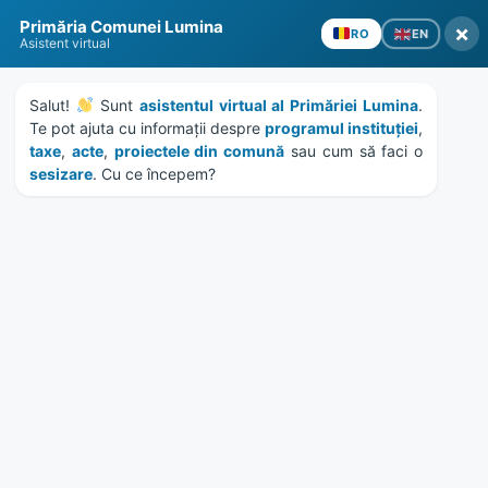
Skip
Skip
Skip
Skip
Primăria Comunei Lumina
to
to
to
to
×
EN
RO
Asistent virtual
content
left
right
footer
sidebar
sidebar
Salut! 
 Sunt 
asistentul virtual al Primăriei Lumina
. 
Te pot ajuta cu informații despre 
programul instituției
, 
taxe
, 
acte
, 
proiectele din comună
 sau cum să faci o 
sesizare
. Cu ce începem?
MENU
HCL 115/2019 – rectificare
hotarare 99/2019
Home
Documente
/