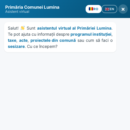
Skip
Skip
Skip
Skip
Primăria Comunei Lumina
to
to
to
to
×
EN
RO
Asistent virtual
content
left
right
footer
sidebar
sidebar
Salut! 
 Sunt 
asistentul virtual al Primăriei Lumina
. 
Te pot ajuta cu informații despre 
programul instituției
, 
taxe
, 
acte
, 
proiectele din comună
 sau cum să faci o 
sesizare
. Cu ce începem?
MENU
HCL 14/2020 – privind
modalitate de completare
Registrul Agricol
Home
Documente
/