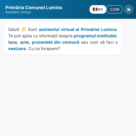
Skip
Skip
Skip
Skip
Primăria Comunei Lumina
to
to
to
to
×
EN
RO
Asistent virtual
content
left
right
footer
sidebar
sidebar
Salut! 
 Sunt 
asistentul virtual al Primăriei Lumina
. 
Te pot ajuta cu informații despre 
programul instituției
, 
taxe
, 
acte
, 
proiectele din comună
 sau cum să faci o 
sesizare
. Cu ce începem?
MENU
HCL 147/2018 – vanzare
teren str. Mircea cel Batran
nr. 35, lot 105
Home
Documente
/