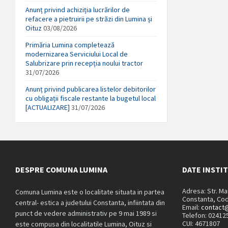
Anunț privind achiziția lucrărilor de
refacere a pietruirii pe străzi din Lumina și
Oituz
03/08/2026
Primăria Lumina completează
modernizarea Serviciului Local de
Salubrizare prin recepția noului tractor
31/07/2026
Anunț privind publicarea listelor debitorilor
cu obligații fiscale restante la bugetul local
[ACTUALIZARE]
31/07/2026
DESPRE COMUNA LUMINA
DATE INSTI
Adresa: Str. M
Comuna Lumina este o localitate situata in partea
Constanta, Cod
central- estica a judetului Constanta, infiintata din
Email:
contact@
punct de vedere administrativ pe 9 mai 1989 si
Telefon: 02412
CUI: 4671807
este compusa din localitatile Lumina, Oituz si