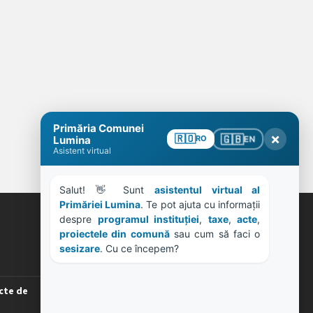
Primăria Comunei
×
🇬🇧
🇷🇴
EN
Lumina
RO
Asistent virtual
Salut! 👋 Sunt 
asistentul virtual al 
Primăriei Lumina
. Te pot ajuta cu informații 
despre 
programul instituției
, 
taxe
, 
acte
, 
ORE DE LUCRU
proiectele din comună
 sau cum să faci o 
sesizare
. Cu ce începem?
PROGRAM INSTITUTIE
Luni, Miercuri, Joi: 8-16
cte de
Marti: 8-18
Vineri: 8-14