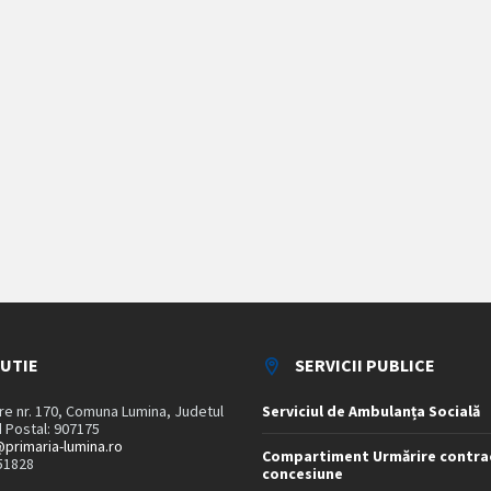
TUTIE
SERVICII PUBLICE
are nr. 170, Comuna Lumina, Judetul
Serviciul de Ambulanța Socială
 Postal: 907175
primaria-lumina.ro
Compartiment Urmărire contra
51828
concesiune