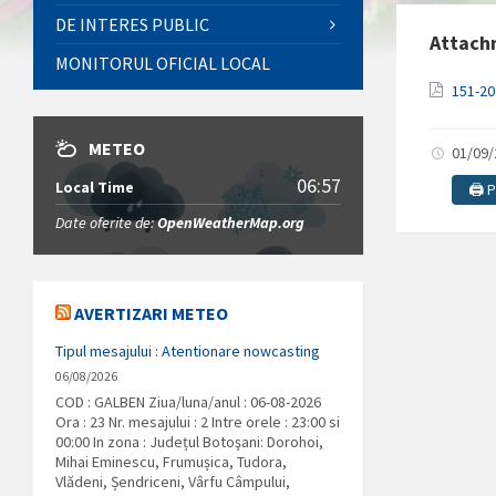
DE INTERES PUBLIC
Attach
MONITORUL OFICIAL LOCAL
151-2
METEO
01/09
06:57
Local Time
🖨️ 
Date oferite de:
OpenWeatherMap.org
AVERTIZARI METEO
Tipul mesajului : Atentionare nowcasting
06/08/2026
COD : GALBEN Ziua/luna/anul : 06-08-2026
Ora : 23 Nr. mesajului : 2 Intre orele : 23:00 si
00:00 In zona : Județul Botoşani: Dorohoi,
Mihai Eminescu, Frumușica, Tudora,
Vlădeni, Șendriceni, Vârfu Câmpului,