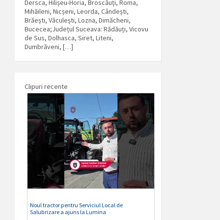
Dersca, Hilișeu-Horia, Broscăuți, Roma,
Mihăileni, Nicșeni, Leorda, Cândești,
Brăești, Văculești, Lozna, Dimăcheni,
Bucecea;Județul Suceava: Rădăuți, Vicovu
de Sus, Dolhasca, Siret, Liteni,
Dumbrăveni, […]
Clipuri recente
Noul tractor pentru Serviciul Local de
Salubrizare a ajuns la Lumina