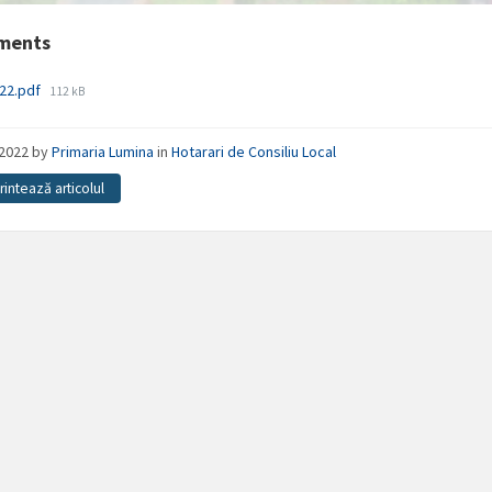
ments
File
022.pdf
112 kB
size:
/2022
by
Primaria Lumina
in
Hotarari de Consiliu Local
Printează articolul