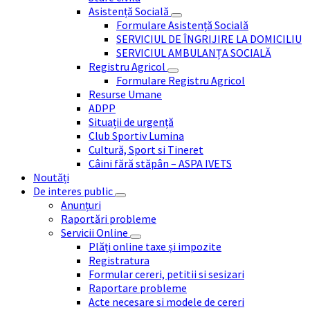
Asistență Socială
Formulare Asistență Socială
SERVICIUL DE ÎNGRIJIRE LA DOMICILIU
SERVICIUL AMBULANȚA SOCIALĂ
Registru Agricol
Formulare Registru Agricol
Resurse Umane
ADPP
Situații de urgență
Club Sportiv Lumina
Cultură, Sport si Tineret
Câini fără stăpân – ASPA IVETS
Noutăți
De interes public
Anunțuri
Raportări probleme
Servicii Online
Plăți online taxe și impozite
Registratura
Formular cereri, petitii si sesizari
Raportare probleme
Acte necesare si modele de cereri