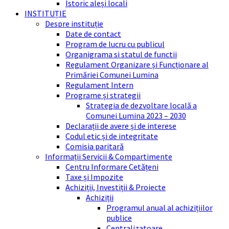
Istoric aleși locali
INSTITUȚIE
Despre instituție
Date de contact
Program de lucru cu publicul
Organigrama si statul de functii
Regulament Organizare și Funcționare al
Primăriei Comunei Lumina
Regulament Intern
Programe și strategii
Strategia de dezvoltare locală a
Comunei Lumina 2023 – 2030
Declarații de avere și de interese
Codul etic și de integritate
Comisia paritară
Informații Servicii & Compartimente
Centru Informare Cetățeni
Taxe și Impozite
Achiziții, Investiții & Proiecte
Achiziții
Programul anual al achizițiilor
publice
Centralizatoare