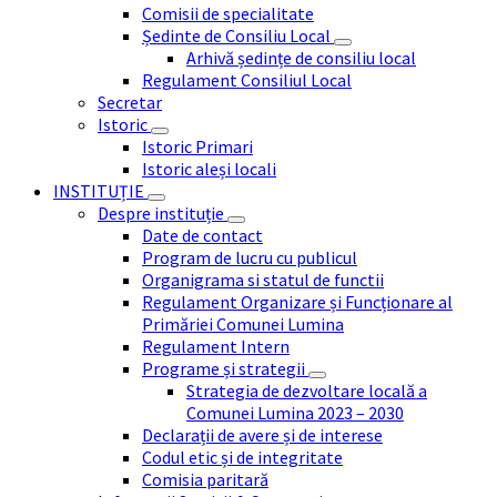
Comisii de specialitate
Ședinte de Consiliu Local
Arhivă ședințe de consiliu local
Regulament Consiliul Local
Secretar
Istoric
Istoric Primari
Istoric aleși locali
INSTITUȚIE
Despre instituție
Date de contact
Program de lucru cu publicul
Organigrama si statul de functii
Regulament Organizare și Funcționare al
Primăriei Comunei Lumina
Regulament Intern
Programe și strategii
Strategia de dezvoltare locală a
Comunei Lumina 2023 – 2030
Declarații de avere și de interese
Codul etic și de integritate
Comisia paritară