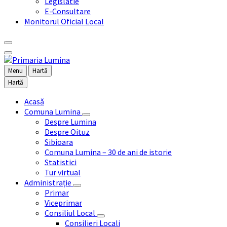
Legislatie
E-Consultare
Monitorul Oficial Local
Menu
Hartă
Hartă
Acasă
Comuna Lumina
Despre Lumina
Despre Oituz
Sibioara
Comuna Lumina – 30 de ani de istorie
Statistici
Tur virtual
Administrație
Primar
Viceprimar
Consiliul Local
Consilieri Locali