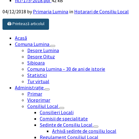
File
hcl-175-2018.pdf
42 kB
size:
04/12/2018
by
Primaria Lumina
in
Hotarari de Consiliu Local
🖨️ Printează articolul
Acasă
Comuna Lumina
Despre Lumina
Despre Oituz
Sibioara
Comuna Lumina – 30 de ani de istorie
Statistici
Tur virtual
Administrație
Primar
Viceprimar
Consiliul Local
Consilieri Locali
Comisii de specialitate
Ședinte de Consiliu Local
Arhivă ședințe de consiliu local
Regulament Consiliul Local