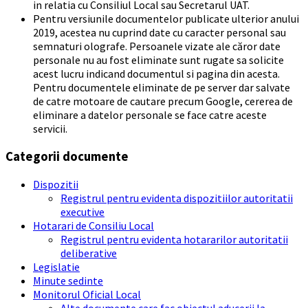
in relatia cu Consiliul Local sau Secretarul UAT.
Pentru versiunile documentelor publicate ulterior anului
2019, acestea nu cuprind date cu caracter personal sau
semnaturi olografe. Persoanele vizate ale căror date
personale nu au fost eliminate sunt rugate sa solicite
acest lucru indicand documentul si pagina din acesta.
Pentru documentele eliminate de pe server dar salvate
de catre motoare de cautare precum Google, cererea de
eliminare a datelor personale se face catre aceste
servicii.
Categorii documente
Dispozitii
Registrul pentru evidenta dispozitiilor autoritatii
executive
Hotarari de Consiliu Local
Registrul pentru evidenta hotararilor autoritatii
deliberative
Legislatie
Minute sedinte
Monitorul Oficial Local
Alte documente care fac obiectul aducerii la