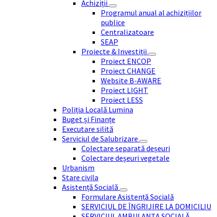
Achiziții
Programul anual al achizițiilor
publice
Centralizatoare
SEAP
Proiecte & Investiții
Proiect ENCOP
Proiect CHANGE
Website B-AWARE
Proiect LIGHT
Proiect LESS
Poliția Locală Lumina
Buget și Finanțe
Executare silită
Serviciul de Salubrizare
Colectare separată deșeuri
Colectare deșeuri vegetale
Urbanism
Stare civila
Asistență Socială
Formulare Asistență Socială
SERVICIUL DE ÎNGRIJIRE LA DOMICILIU
SERVICIUL AMBULANȚA SOCIALĂ