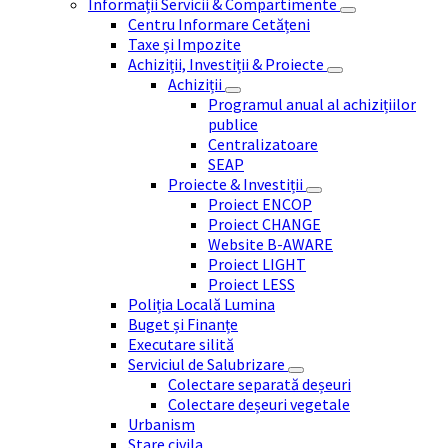
Informații Servicii & Compartimente
Centru Informare Cetățeni
Taxe și Impozite
Achiziții, Investiții & Proiecte
Achiziții
Programul anual al achizițiilor
publice
Centralizatoare
SEAP
Proiecte & Investiții
Proiect ENCOP
Proiect CHANGE
Website B-AWARE
Proiect LIGHT
Proiect LESS
Poliția Locală Lumina
Buget și Finanțe
Executare silită
Serviciul de Salubrizare
Colectare separată deșeuri
Colectare deșeuri vegetale
Urbanism
Stare civila