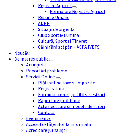
Registru Agricol
Formulare Registru Agricol
Resurse Umane
ADPP
Situații de urgență
Club Sportiv Lumina
Cultură, Sport si Tineret
Câini fără stăpân – ASPA IVETS
Noutăți
De interes public
Anunțuri
Raportări probleme
Servicii Online
Plăți online taxe și impozite
Registratura
Formular cereri, petitii si sesizari
Raportare probleme
Acte necesare si modele de cereri
Contact
Evenimente
Accesul cetățenilor la informații
Acreditare jurnaliști