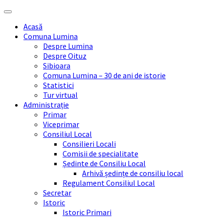
Skip
Skip
Skip
Skip
to
to
to
to
Acasă
content
left
right
footer
Comuna Lumina
sidebar
sidebar
Despre Lumina
Despre Oituz
Sibioara
Comuna Lumina – 30 de ani de istorie
Statistici
Tur virtual
Administrație
Primar
Viceprimar
Consiliul Local
Consilieri Locali
Comisii de specialitate
Ședinte de Consiliu Local
Arhivă ședințe de consiliu local
Regulament Consiliul Local
Secretar
Istoric
Istoric Primari