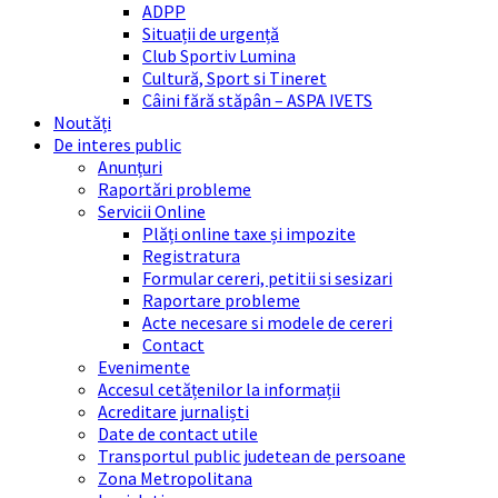
ADPP
Situații de urgență
Club Sportiv Lumina
Cultură, Sport si Tineret
Câini fără stăpân – ASPA IVETS
Noutăți
De interes public
Anunțuri
Raportări probleme
Servicii Online
Plăți online taxe și impozite
Registratura
Formular cereri, petitii si sesizari
Raportare probleme
Acte necesare si modele de cereri
Contact
Evenimente
Accesul cetățenilor la informații
Acreditare jurnaliști
Date de contact utile
Transportul public judetean de persoane
Zona Metropolitana