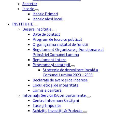
Secretar
Istoric
Istoric Primari
Istoric aleși locali
INSTITUȚIE
Despre instituție
Date de contact
Program de lucru cu publicul
Organigrama si statul de functii
Regulament Organizare și Funcționare al
Primăriei Comunei Lumina
Regulament Intern
Programe și strategii
Strategia de dezvoltare locală a
Comunei Lumina 2023 – 2030
Declarații de avere și de interese
Codul etic și de integritate
Comisia paritară
Informații Servicii & Compartimente
Centru Informare Cetățeni
Taxe și Impozite
Achiziții, Investiții & Proiecte