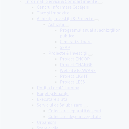
Informații Servicii & Compartimente
Centru Informare Cetățeni
Taxe și Impozite
Achiziții, Investiții & Proiecte
Achiziții
Programul anual al achizițiilor
publice
Centralizatoare
SEAP
Proiecte & Investiții
Proiect ENCOP
Proiect CHANGE
Website B-AWARE
Proiect LIGHT
Proiect LESS
Poliția Locală Lumina
Buget și Finanțe
Executare silită
Serviciul de Salubrizare
Colectare separată deșeuri
Colectare deșeuri vegetale
Urbanism
Stare civila