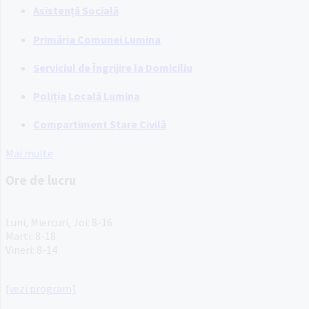
Asistență Socială
Primăria Comunei Lumina
Serviciul de Îngrijire la Domiciliu
Poliția Locală Lumina
Compartiment Stare Civilă
Mai multe
Ore de lucru
PROGRAM INSTITUTIE
Luni, Miercuri, Joi: 8-16
Marti: 8-18
Vineri: 8-14
PROGRAMUL CU PUBLICUL
[vezi program]