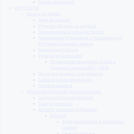
Istoric aleși locali
INSTITUȚIE
Despre instituție
Date de contact
Program de lucru cu publicul
Organigrama si statul de functii
Regulament Organizare și Funcționare al
Primăriei Comunei Lumina
Regulament Intern
Programe și strategii
Strategia de dezvoltare locală a
Comunei Lumina 2023 – 2030
Declarații de avere și de interese
Codul etic și de integritate
Comisia paritară
Informații Servicii & Compartimente
Centru Informare Cetățeni
Taxe și Impozite
Achiziții, Investiții & Proiecte
Achiziții
Programul anual al achizițiilor
publice
Centralizatoare