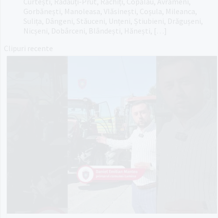
Curtești, Rădăuți-Prut, Răchiți, Copălău, Avrămeni,
Gorbănești, Manoleasa, Vlăsinești, Coșula, Mileanca,
Sulița, Dângeni, Stăuceni, Unțeni, Știubieni, Drăgușeni,
Nicșeni, Dobârceni, Blândești, Hănești, […]
Clipuri recente