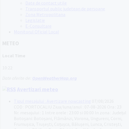
Date de contact utile
Transportul public judetean de persoane
Zona Metropolitana
Legislatie
E-Consultare
Monitorul Oficial Local
METEO
Local Time
10:22
Date oferite de:
OpenWeatherMap.org
Avertizari meteo
Tipul mesajului : Avertizare nowcasting
07/08/2026
COD : PORTOCALIU Ziua/luna/anul : 07-08-2026 Ora : 23
Nr. mesajului : 1 Intre orele : 23:00 si 00:00 In zona : Județul
Botoşani: Botoșani, Flămânzi, Vorona, Ungureni, Corni,
Frumușica, Trușești, Coțușca, Bălușeni, Lunca, Cristești,