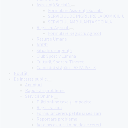
Asistență Socială
Formulare Asistență Socială
SERVICIUL DE ÎNGRIJIRE LA DOMICILIU
SERVICIUL AMBULANȚA SOCIALĂ
Registru Agricol
Formulare Registru Agricol
Resurse Umane
ADPP
Situații de urgență
Club Sportiv Lumina
Cultură, Sport si Tineret
Câini fără stăpân – ASPA IVETS
Noutăți
De interes public
Anunțuri
Raportări probleme
Servicii Online
Plăți online taxe și impozite
Registratura
Formular cereri, petitii si sesizari
Raportare probleme
Acte necesare si modele de cereri