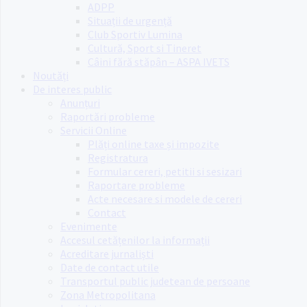
ADPP
Situații de urgență
Club Sportiv Lumina
Cultură, Sport si Tineret
Câini fără stăpân – ASPA IVETS
Noutăți
De interes public
Anunțuri
Raportări probleme
Servicii Online
Plăți online taxe și impozite
Registratura
Formular cereri, petitii si sesizari
Raportare probleme
Acte necesare si modele de cereri
Contact
Evenimente
Accesul cetățenilor la informații
Acreditare jurnaliști
Date de contact utile
Transportul public judetean de persoane
Zona Metropolitana