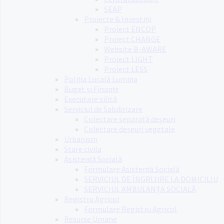
SEAP
Proiecte & Investiții
Proiect ENCOP
Proiect CHANGE
Website B-AWARE
Proiect LIGHT
Proiect LESS
Poliția Locală Lumina
Buget și Finanțe
Executare silită
Serviciul de Salubrizare
Colectare separată deșeuri
Colectare deșeuri vegetale
Urbanism
Stare civila
Asistență Socială
Formulare Asistență Socială
SERVICIUL DE ÎNGRIJIRE LA DOMICILIU
SERVICIUL AMBULANȚA SOCIALĂ
Registru Agricol
Formulare Registru Agricol
Resurse Umane