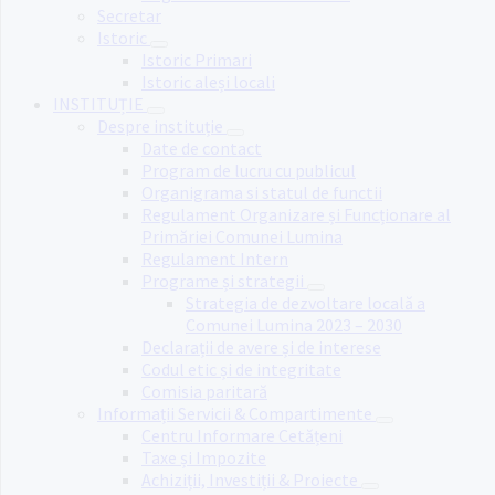
Secretar
Istoric
Istoric Primari
Istoric aleși locali
INSTITUȚIE
Despre instituție
Date de contact
Program de lucru cu publicul
Organigrama si statul de functii
Regulament Organizare și Funcționare al
Primăriei Comunei Lumina
Regulament Intern
Programe și strategii
Strategia de dezvoltare locală a
Comunei Lumina 2023 – 2030
Declarații de avere și de interese
Codul etic și de integritate
Comisia paritară
Informații Servicii & Compartimente
Centru Informare Cetățeni
Taxe și Impozite
Achiziții, Investiții & Proiecte