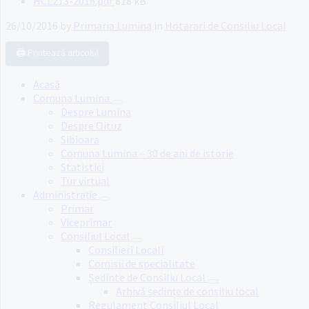
File
HCL213-2016.pdf
818 kB
size:
26/10/2016
by
Primaria Lumina
in
Hotarari de Consiliu Local
🖨️ Printează articolul
Acasă
Comuna Lumina
Despre Lumina
Despre Oituz
Sibioara
Comuna Lumina – 30 de ani de istorie
Statistici
Tur virtual
Administrație
Primar
Viceprimar
Consiliul Local
Consilieri Locali
Comisii de specialitate
Ședinte de Consiliu Local
Arhivă ședințe de consiliu local
Regulament Consiliul Local