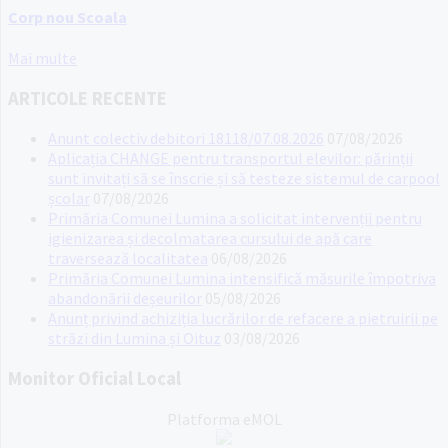
Corp nou Scoala
Mai multe
ARTICOLE RECENTE
Anunt colectiv debitori 18118/07.08.2026
07/08/2026
Aplicația CHANGE pentru transportul elevilor: părinții
sunt invitați să se înscrie și să testeze sistemul de carpool
școlar
07/08/2026
Primăria Comunei Lumina a solicitat intervenții pentru
igienizarea și decolmatarea cursului de apă care
traversează localitatea
06/08/2026
Primăria Comunei Lumina intensifică măsurile împotriva
abandonării deșeurilor
05/08/2026
Anunț privind achiziția lucrărilor de refacere a pietruirii pe
străzi din Lumina și Oituz
03/08/2026
Monitor Oficial Local
Platforma eMOL