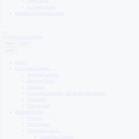
Legislatie
E-Consultare
Monitorul Oficial Local
Menu
Hartă
Hartă
Acasă
Comuna Lumina
Despre Lumina
Despre Oituz
Sibioara
Comuna Lumina – 30 de ani de istorie
Statistici
Tur virtual
Administrație
Primar
Viceprimar
Consiliul Local
Consilieri Locali