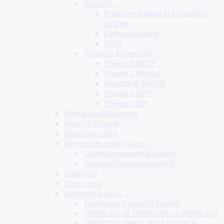
Achiziții
Programul anual al achizițiilor
publice
Centralizatoare
SEAP
Proiecte & Investiții
Proiect ENCOP
Proiect CHANGE
Website B-AWARE
Proiect LIGHT
Proiect LESS
Poliția Locală Lumina
Buget și Finanțe
Executare silită
Serviciul de Salubrizare
Colectare separată deșeuri
Colectare deșeuri vegetale
Urbanism
Stare civila
Asistență Socială
Formulare Asistență Socială
SERVICIUL DE ÎNGRIJIRE LA DOMICILIU
SERVICIUL AMBULANȚA SOCIALĂ