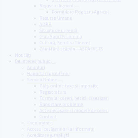
Registru Agricol
Formulare Registru Agricol
Resurse Umane
ADPP
Situații de urgență
Club Sportiv Lumina
Cultură, Sport si Tineret
Câini fără stăpân – ASPA IVETS
Noutăți
De interes public
Anunțuri
Raportări probleme
Servicii Online
Plăți online taxe și impozite
Registratura
Formular cereri, petitii si sesizari
Raportare probleme
Acte necesare si modele de cereri
Contact
Evenimente
Accesul cetățenilor la informații
Acreditare jurnaliști