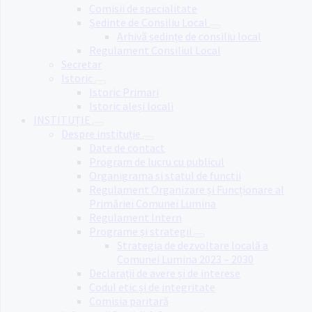
Comisii de specialitate
Ședinte de Consiliu Local
Arhivă ședințe de consiliu local
Regulament Consiliul Local
Secretar
Istoric
Istoric Primari
Istoric aleși locali
INSTITUȚIE
Despre instituție
Date de contact
Program de lucru cu publicul
Organigrama si statul de functii
Regulament Organizare și Funcționare al
Primăriei Comunei Lumina
Regulament Intern
Programe și strategii
Strategia de dezvoltare locală a
Comunei Lumina 2023 – 2030
Declarații de avere și de interese
Codul etic și de integritate
Comisia paritară