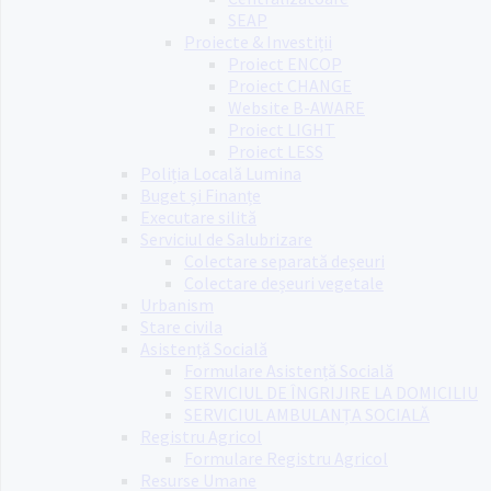
SEAP
Proiecte & Investiții
Proiect ENCOP
Proiect CHANGE
Website B-AWARE
Proiect LIGHT
Proiect LESS
Poliția Locală Lumina
Buget și Finanțe
Executare silită
Serviciul de Salubrizare
Colectare separată deșeuri
Colectare deșeuri vegetale
Urbanism
Stare civila
Asistență Socială
Formulare Asistență Socială
SERVICIUL DE ÎNGRIJIRE LA DOMICILIU
SERVICIUL AMBULANȚA SOCIALĂ
Registru Agricol
Formulare Registru Agricol
Resurse Umane