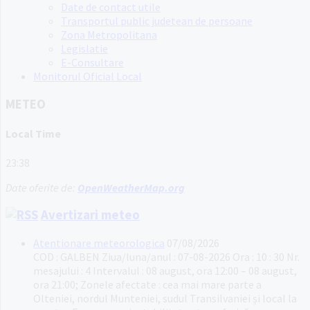
Date de contact utile
Transportul public judetean de persoane
Zona Metropolitana
Legislatie
E-Consultare
Monitorul Oficial Local
METEO
Local Time
23:38
Date oferite de:
OpenWeatherMap.org
Avertizari meteo
Atentionare meteorologica
07/08/2026
COD : GALBEN Ziua/luna/anul : 07-08-2026 Ora : 10 : 30 Nr.
mesajului : 4 Intervalul : 08 august, ora 12:00 – 08 august,
ora 21:00; Zonele afectate : cea mai mare parte a
Olteniei, nordul Munteniei, sudul Transilvaniei și local la