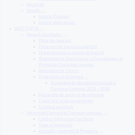
Secretar
Istoric
Istoric Primari
Istoric aleși locali
INSTITUȚIE
Despre instituție
Date de contact
Program de lucru cu publicul
Organigrama si statul de functii
Regulament Organizare și Funcționare al
Primăriei Comunei Lumina
Regulament Intern
Programe și strategii
Strategia de dezvoltare locală a
Comunei Lumina 2023 – 2030
Declarații de avere și de interese
Codul etic și de integritate
Comisia paritară
Informații Servicii & Compartimente
Centru Informare Cetățeni
Taxe și Impozite
Achiziții, Investiții & Proiecte