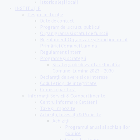
Istoric aleși locali
INSTITUȚIE
Despre instituție
Date de contact
Program de lucru cu publicul
Organigrama si statul de functii
Regulament Organizare și Funcționare al
Primăriei Comunei Lumina
Regulament Intern
Programe și strategii
Strategia de dezvoltare locală a
Comunei Lumina 2023 – 2030
Declarații de avere și de interese
Codul etic și de integritate
Comisia paritară
Informații Servicii & Compartimente
Centru Informare Cetățeni
Taxe și Impozite
Achiziții, Investiții & Proiecte
Achiziții
Programul anual al achizițiilor
publice
Centralizatoare