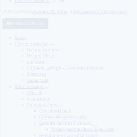
File
hcl-251-2018.pdf
121 kB
size:
23/01/2019
by
Primaria Lumina
in
Hotarari de Consiliu Local
🖨️ Printează articolul
Acasă
Comuna Lumina
Despre Lumina
Despre Oituz
Sibioara
Comuna Lumina – 30 de ani de istorie
Statistici
Tur virtual
Administrație
Primar
Viceprimar
Consiliul Local
Consilieri Locali
Comisii de specialitate
Ședinte de Consiliu Local
Arhivă ședințe de consiliu local
Regulament Consiliul Local