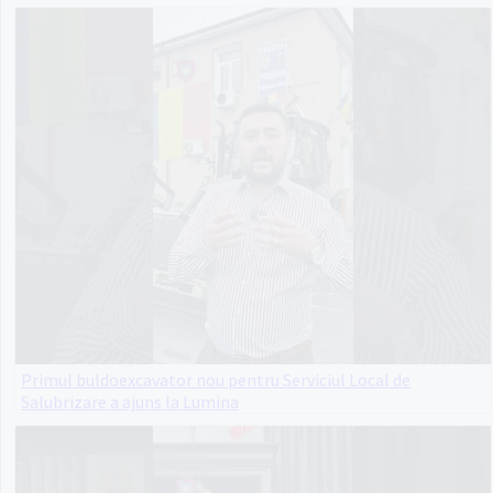
Primul buldoexcavator nou pentru Serviciul Local de
Salubrizare a ajuns la Lumina