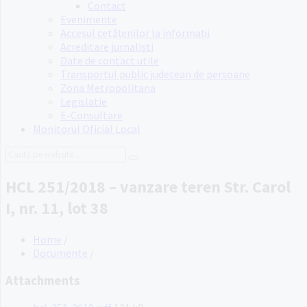
Contact
Evenimente
Accesul cetățenilor la informații
Acreditare jurnaliști
Date de contact utile
Transportul public judetean de persoane
Zona Metropolitana
Legislatie
E-Consultare
Monitorul Oficial Local
Search:
HCL 251/2018 – vanzare teren Str. Carol
I, nr. 11, lot 38
Home
/
Documente
/
Attachments