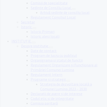
Comisii de specialitate
Ședinte de Consiliu Local
Arhivă ședințe de consiliu local
Regulament Consiliul Local
Secretar
Istoric
Istoric Primari
Istoric aleși locali
INSTITUȚIE
Despre instituție
Date de contact
Program de lucru cu publicul
Organigrama si statul de functii
Regulament Organizare și Funcționare al
Primăriei Comunei Lumina
Regulament Intern
Programe și strategii
Strategia de dezvoltare locală a
Comunei Lumina 2023 – 2030
Declarații de avere și de interese
Codul etic și de integritate
Comisia paritară