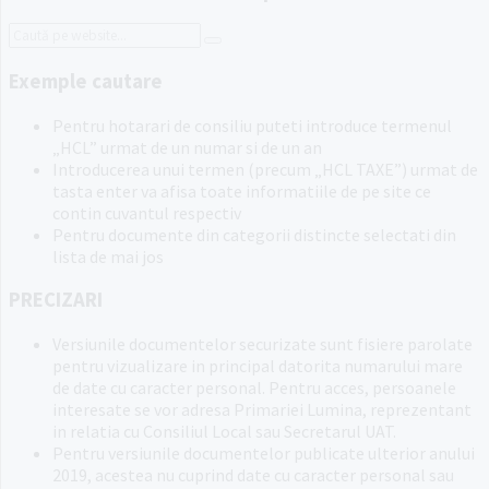
Search:
Exemple cautare
Pentru hotarari de consiliu puteti introduce termenul
„HCL” urmat de un numar si de un an
Introducerea unui termen (precum „HCL TAXE”) urmat de
tasta enter va afisa toate informatiile de pe site ce
contin cuvantul respectiv
Pentru documente din categorii distincte selectati din
lista de mai jos
PRECIZARI
Versiunile documentelor securizate sunt fisiere parolate
pentru vizualizare in principal datorita numarului mare
de date cu caracter personal. Pentru acces, persoanele
interesate se vor adresa Primariei Lumina, reprezentant
in relatia cu Consiliul Local sau Secretarul UAT.
Pentru versiunile documentelor publicate ulterior anului
2019, acestea nu cuprind date cu caracter personal sau