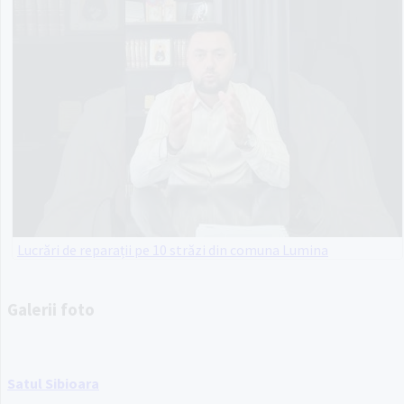
Lucrări de reparații pe 10 străzi din comuna Lumina
Galerii foto
Satul Sibioara