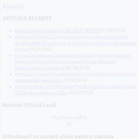
Mai multe
ARTICOLE RECENTE
Anunt colectiv debitori 18118/07.08.2026
07/08/2026
Aplicația CHANGE pentru transportul elevilor: părinții
sunt invitați să se înscrie și să testeze sistemul de carpool
școlar
07/08/2026
Primăria Comunei Lumina a solicitat intervenții pentru
igienizarea și decolmatarea cursului de apă care
traversează localitatea
06/08/2026
Primăria Comunei Lumina intensifică măsurile împotriva
abandonării deșeurilor
05/08/2026
Anunț privind achiziția lucrărilor de refacere a pietruirii pe
străzi din Lumina și Oituz
03/08/2026
Monitor Oficial Local
Platforma eMOL
Introduceti un cuvant cheie pentru cautare