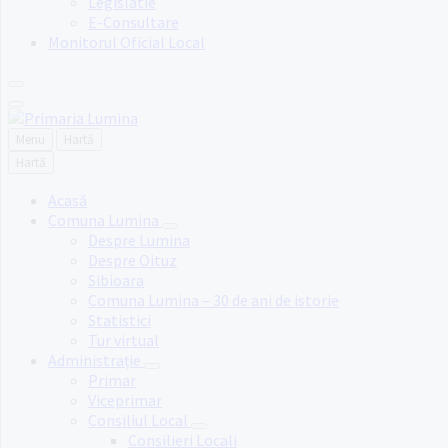
Legislatie
E-Consultare
Monitorul Oficial Local
Menu
Hartă
Hartă
Acasă
Comuna Lumina
Despre Lumina
Despre Oituz
Sibioara
Comuna Lumina – 30 de ani de istorie
Statistici
Tur virtual
Administrație
Primar
Viceprimar
Consiliul Local
Consilieri Locali