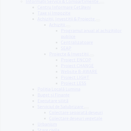
Informații Servicii & Compartimente
Centru Informare Cetățeni
Taxe și Impozite
Achiziții, Investiții & Proiecte
Achiziții
Programul anual al achizițiilor
publice
Centralizatoare
SEAP
Proiecte & Investiții
Proiect ENCOP
Proiect CHANGE
Website B-AWARE
Proiect LIGHT
Proiect LESS
Poliția Locală Lumina
Buget și Finanțe
Executare silită
Serviciul de Salubrizare
Colectare separată deșeuri
Colectare deșeuri vegetale
Urbanism
Stare civila