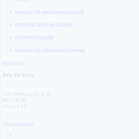
Serviciul de Ambulanța Socială
Primăria Comunei Lumina
Asistență Socială
Serviciul de Salubrizare Lumina
Mai multe
Ore de lucru
PROGRAM INSTITUTIE
Luni, Miercuri, Joi: 8-16
Marti: 8-18
Vineri: 8-14
PROGRAMUL CU PUBLICUL
[vezi program]
Email