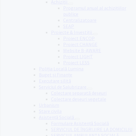
Achiziții
Programul anual al achizițiilor
publice
Centralizatoare
SEAP
Proiecte & Investiții
Proiect ENCOP
Proiect CHANGE
Website B-AWARE
Proiect LIGHT
Proiect LESS
Poliția Locală Lumina
Buget și Finanțe
Executare silită
Serviciul de Salubrizare
Colectare separată deșeuri
Colectare deșeuri vegetale
Urbanism
Stare civila
Asistență Socială
Formulare Asistență Socială
SERVICIUL DE ÎNGRIJIRE LA DOMICILIU
SERVICIUL AMBULANȚA SOCIALĂ