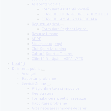
Asistență Socială
Formulare Asistență Socială
SERVICIUL DE ÎNGRIJIRE LA DOMICILIU
SERVICIUL AMBULANȚA SOCIALĂ
Registru Agricol
Formulare Registru Agricol
Resurse Umane
ADPP
Situații de urgență
Club Sportiv Lumina
Cultură, Sport si Tineret
Câini fără stăpân – ASPA IVETS
Noutăți
De interes public
Anunțuri
Raportări probleme
Servicii Online
Plăți online taxe și impozite
Registratura
Formular cereri, petitii si sesizari
Raportare probleme
Acte necesare si modele de cereri