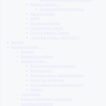
Registru Agricol
Formulare Registru Agricol
Resurse Umane
ADPP
Situații de urgență
Club Sportiv Lumina
Cultură, Sport si Tineret
Câini fără stăpân – ASPA IVETS
Noutăți
De interes public
Anunțuri
Raportări probleme
Servicii Online
Plăți online taxe și impozite
Registratura
Formular cereri, petitii si sesizari
Raportare probleme
Acte necesare si modele de cereri
Contact
Evenimente
Accesul cetățenilor la informații
Acreditare jurnaliști