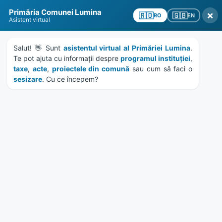
Skip
Skip
Skip
Skip
Primăria Comunei Lumina
to
to
to
to
×
🇬🇧
🇷🇴
EN
RO
Asistent virtual
content
left
right
footer
sidebar
sidebar
Salut! 👋 Sunt 
asistentul virtual al Primăriei Lumina
. 
Te pot ajuta cu informații despre 
programul instituției
, 
taxe
, 
acte
, 
proiectele din comună
 sau cum să faci o 
sesizare
. Cu ce începem?
MENU
HCL 252/2018 – vanzare
teren str. Decebal nr. 112
Home
Documente
/