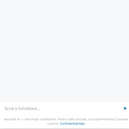
PROGRAM INSTITUTIE
Luni, Miercuri, Joi: 8-16
Marti: 8-18
Vineri: 8-14
PROGRAMUL CU PUBLICUL
[vezi program]
Email
Facebook
YouTube
Despre Lumina
Primar
Consiliul Local
Date de contact
Noutăți
B-AWARE
© 2026 Primăria Comunei Lumina
➤
Asistent AI — informații orientative. Pentru date oficiale, consultă Primăria Comunei
Lumina.
Confidențialitate