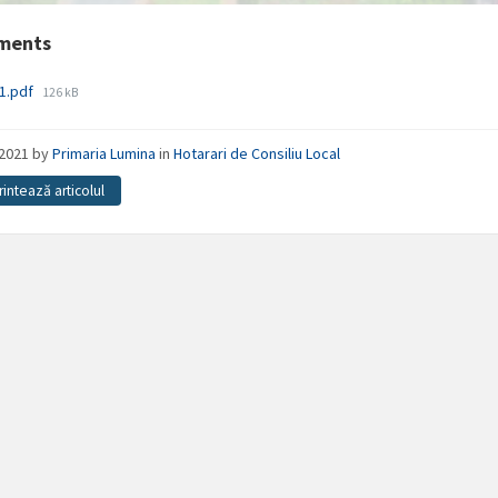
ments
File
21.pdf
126 kB
size:
/2021
by
Primaria Lumina
in
Hotarari de Consiliu Local
rintează articolul