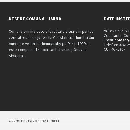
DESPRE COMUNA LUMINA
DATE INSTI
Adresa: Str. M
Comuna Lumina este o localitate situata in partea
Constanta, Cod
central- estica a judetului Constanta, infiintata din
Email:
contact@
punct de vedere administrativ pe 9 mai 1989 si
Telefon: 02412
CUI: 4671807
este compusa din localitatile Lumina, Oituz si
Sibioara.
© 2026 Primăria Comunei Lumina