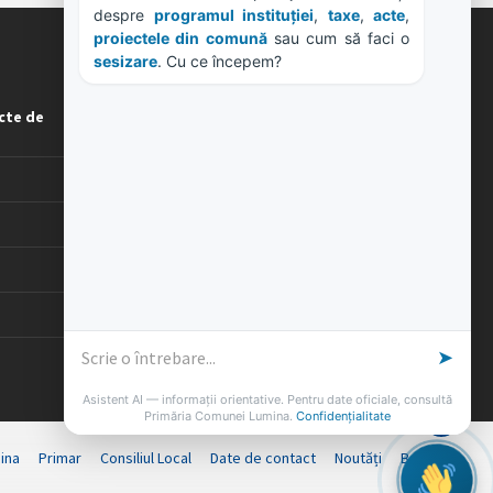
Primăriei Lumina
. Te pot ajuta cu informații 
despre 
programul instituției
, 
taxe
, 
acte
, 
proiectele din comună
 sau cum să faci o 
ORE DE LUCRU
sesizare
. Cu ce începem?
cte de
PROGRAM INSTITUTIE
Luni, Miercuri, Joi: 8-16
Marti: 8-18
Vineri: 8-14
PROGRAMUL CU PUBLICUL
[vezi program]
➤
Asistent AI — informații orientative. Pentru date oficiale, consultă
Primăria Comunei Lumina.
Confidențialitate
ina
Primar
Consiliul Local
Date de contact
Noutăți
B-AWARE