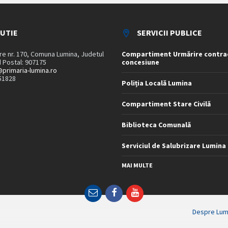
TUTIE
SERVICII PUBLICE
are nr. 170, Comuna Lumina, Judetul
Compartiment Urmărire contra
 Postal: 907175
concesiune
primaria-lumina.ro
51828
Poliția Locală Lumina
Compartiment Stare Civilă
Biblioteca Comunală
Serviciul de Salubrizare Lumina
MAI MULTE
Email
Facebook
YouTube
Despre Lum