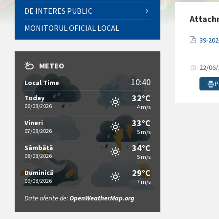
DE INTERES PUBLIC
Attach
MONITORUL OFICIAL LOCAL
39-20
METEO
22/06
10:40
Local Time
P
32°C
Today
06/08/2026
4 m/s
33°C
Vineri
07/08/2026
5 m/s
34°C
Sâmbătă
08/08/2026
5 m/s
29°C
Duminică
09/08/2026
7 m/s
Date oferite de:
OpenWeatherMap.org