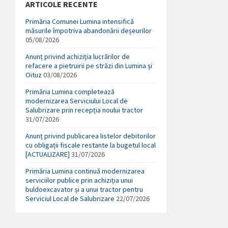
ARTICOLE RECENTE
Primăria Comunei Lumina intensifică
măsurile împotriva abandonării deșeurilor
05/08/2026
Anunț privind achiziția lucrărilor de
refacere a pietruirii pe străzi din Lumina și
Oituz
03/08/2026
Primăria Lumina completează
modernizarea Serviciului Local de
Salubrizare prin recepția noului tractor
31/07/2026
Anunț privind publicarea listelor debitorilor
cu obligații fiscale restante la bugetul local
[ACTUALIZARE]
31/07/2026
Primăria Lumina continuă modernizarea
serviciilor publice prin achiziția unui
buldoexcavator și a unui tractor pentru
Serviciul Local de Salubrizare
22/07/2026