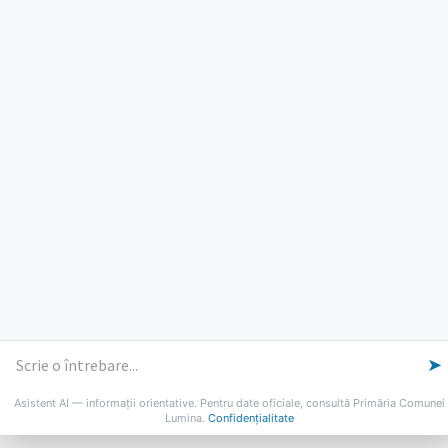
PROGRAM INSTITUTIE
Luni, Miercuri, Joi: 8-16
Marti: 8-18
Vineri: 8-14
PROGRAMUL CU PUBLICUL
[vezi program]
Email
Facebook
YouTube
Despre Lumina
Primar
Consiliul Local
Date de contact
Noutăți
B-AWARE
© 2026 Primăria Comunei Lumina
➤
Asistent AI — informații orientative. Pentru date oficiale, consultă Primăria Comunei
Lumina.
Confidențialitate