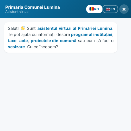
Skip
Skip
Skip
Skip
Primăria Comunei Lumina
to
to
to
to
×
EN
RO
Asistent virtual
content
left
right
footer
sidebar
sidebar
Salut! 
 Sunt 
asistentul virtual al Primăriei Lumina
. 
Te pot ajuta cu informații despre 
programul instituției
, 
taxe
, 
acte
, 
proiectele din comună
 sau cum să faci o 
sesizare
. Cu ce începem?
MENU
HCL 7/2019 – vanzare teren
str. Garii nr. 1, lot 99
Home
Documente
/