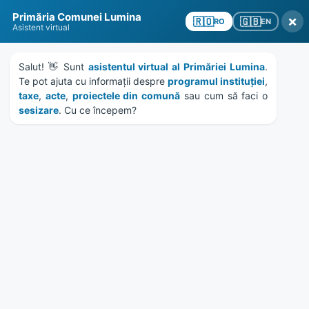
Skip
Skip
Skip
Skip
Primăria Comunei Lumina
to
to
to
to
×
🇬🇧
🇷🇴
EN
RO
Asistent virtual
content
left
right
footer
sidebar
sidebar
Salut! 👋 Sunt 
asistentul virtual al Primăriei Lumina
. 
Te pot ajuta cu informații despre 
programul instituției
, 
taxe
, 
acte
, 
proiectele din comună
 sau cum să faci o 
sesizare
. Cu ce începem?
MENU
HCL 74/2018 – aprobare
contract de asistenta
juridica
Home
Documente
/