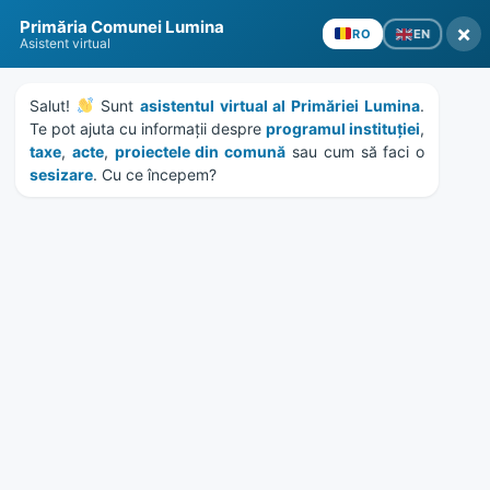
Skip
Skip
Skip
Skip
Primăria Comunei Lumina
to
to
to
to
×
EN
RO
Asistent virtual
content
left
right
footer
sidebar
sidebar
Salut! 
 Sunt 
asistentul virtual al Primăriei Lumina
. 
Te pot ajuta cu informații despre 
programul instituției
, 
taxe
, 
acte
, 
proiectele din comună
 sau cum să faci o 
sesizare
. Cu ce începem?
MENU
P HCL – vanzare teren Str.
Stefan cel Mare nr. 82
Home
Documente
/