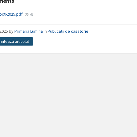
ments
File
oct-2025.pdf
35 kB
size:
/2025
by
Primaria Lumina
in
Publicatii de casatorie
rintează articolul