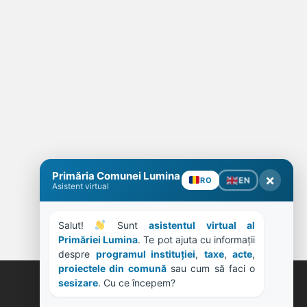
Primăria Comunei Lumina
×
EN
RO
Asistent virtual
Salut! 
 Sunt 
asistentul virtual al 
Primăriei Lumina
. Te pot ajuta cu informații 
despre 
programul instituției
, 
taxe
, 
acte
, 
proiectele din comună
 sau cum să faci o 
sesizare
. Cu ce începem?
ORE DE LUCRU