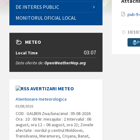
Attach
DE INTERES PUBLIC
pub-9-
MONITORUL OFICIAL LOCAL
10/10
METEO
P
03:07
Local Time
Date oferite de:
OpenWeatherMap.org
AVERTIZARI METEO
Atentionare meteorologica
05/08/2026
COD : GALBEN Ziua/luna/anul : 05-08-2026
Ora : 10 : 00 Nr. mesajului : 2 Intervalul : 06
august, ora 12 – 06 august, ora 21; Zonele
afectate : nordul și centrul Moldovei,
Transilvania, Maramureș, Crișana, Banat,