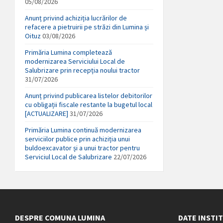
05/08/2026
Anunț privind achiziția lucrărilor de
refacere a pietruirii pe străzi din Lumina și
Oituz
03/08/2026
Primăria Lumina completează
modernizarea Serviciului Local de
Salubrizare prin recepția noului tractor
31/07/2026
Anunț privind publicarea listelor debitorilor
cu obligații fiscale restante la bugetul local
[ACTUALIZARE]
31/07/2026
Primăria Lumina continuă modernizarea
serviciilor publice prin achiziția unui
buldoexcavator și a unui tractor pentru
Serviciul Local de Salubrizare
22/07/2026
DESPRE COMUNA LUMINA
DATE INSTI