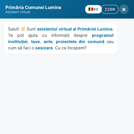
Skip
Skip
Skip
Skip
to
to
to
to
content
left
right
footer
sidebar
sidebar
Primăria Comunei Lumina
×
EN
RO
Asistent virtual
Salut! 
 Sunt 
asistentul virtual al Primăriei Lumina
. 
Te pot ajuta cu informații despre 
programul 
MENU
instituției
, 
taxe
, 
acte
, 
proiectele din comună
 sau 
cum să faci o 
sesizare
. Cu ce începem?
SEDINTA EXTRAORDINARA
DE INDATA A CONSILIULUI
LOCAL IN DATA DE
16.10.2025