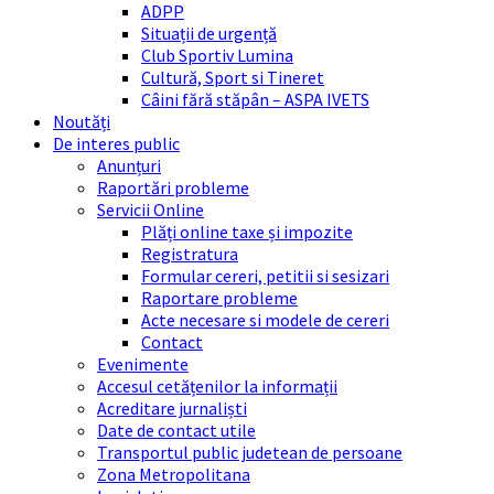
ADPP
Situații de urgență
Club Sportiv Lumina
Cultură, Sport si Tineret
Câini fără stăpân – ASPA IVETS
Noutăți
De interes public
Anunțuri
Raportări probleme
Servicii Online
Plăți online taxe și impozite
Registratura
Formular cereri, petitii si sesizari
Raportare probleme
Acte necesare si modele de cereri
Contact
Evenimente
Accesul cetățenilor la informații
Acreditare jurnaliști
Date de contact utile
Transportul public judetean de persoane
Zona Metropolitana