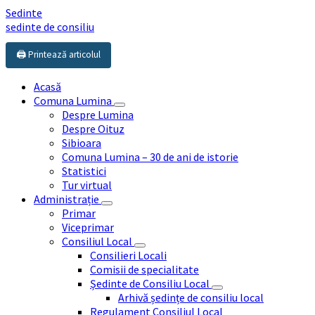
Sedinte
sedinte de consiliu
🖨️ Printează articolul
Acasă
Comuna Lumina
Despre Lumina
Despre Oituz
Sibioara
Comuna Lumina – 30 de ani de istorie
Statistici
Tur virtual
Administrație
Primar
Viceprimar
Consiliul Local
Consilieri Locali
Comisii de specialitate
Ședinte de Consiliu Local
Arhivă ședințe de consiliu local
Regulament Consiliul Local