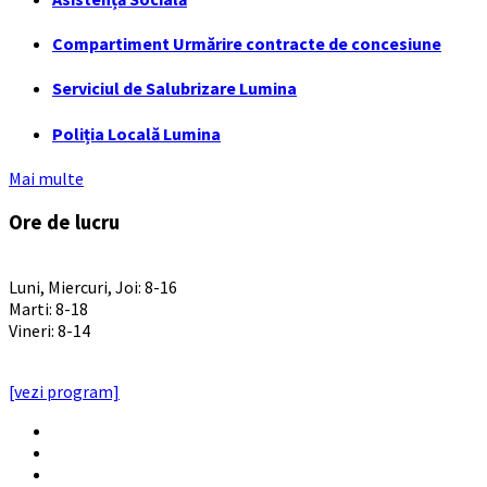
Compartiment Urmărire contracte de concesiune
Serviciul de Salubrizare Lumina
Poliția Locală Lumina
Mai multe
Ore de lucru
PROGRAM INSTITUTIE
Luni, Miercuri, Joi: 8-16
Marti: 8-18
Vineri: 8-14
PROGRAMUL CU PUBLICUL
[vezi program]
Email
Facebook
YouTube