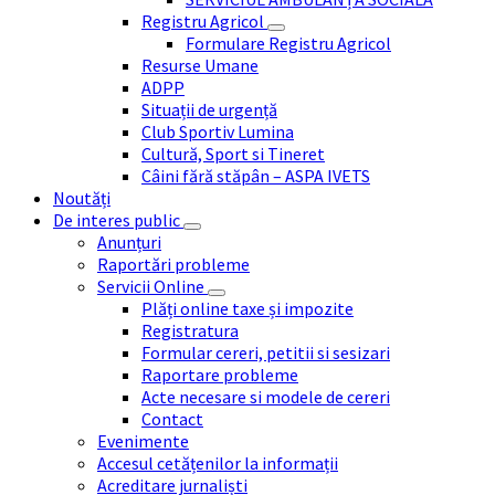
Registru Agricol
Formulare Registru Agricol
Resurse Umane
ADPP
Situații de urgență
Club Sportiv Lumina
Cultură, Sport si Tineret
Câini fără stăpân – ASPA IVETS
Noutăți
De interes public
Anunțuri
Raportări probleme
Servicii Online
Plăți online taxe și impozite
Registratura
Formular cereri, petitii si sesizari
Raportare probleme
Acte necesare si modele de cereri
Contact
Evenimente
Accesul cetățenilor la informații
Acreditare jurnaliști