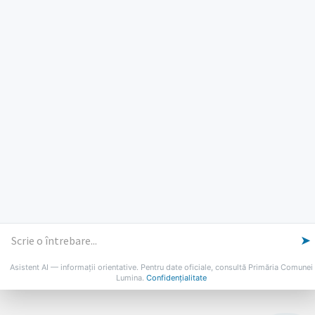
PROGRAM INSTITUTIE
Luni, Miercuri, Joi: 8-16
Marti: 8-18
Vineri: 8-14
PROGRAMUL CU PUBLICUL
[vezi program]
Email
Facebook
YouTube
Despre Lumina
Primar
Consiliul Local
Date de contact
Noutăți
B-AWARE
© 2026 Primăria Comunei Lumina
➤
Asistent AI — informații orientative. Pentru date oficiale, consultă Primăria Comunei
Lumina.
Confidențialitate