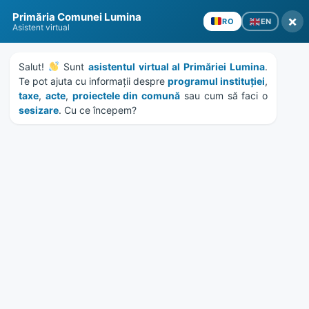
Skip
Skip
Skip
Skip
Primăria Comunei Lumina
to
to
to
to
×
EN
RO
Asistent virtual
content
left
right
footer
sidebar
sidebar
Salut! 
 Sunt 
asistentul virtual al Primăriei Lumina
. 
Te pot ajuta cu informații despre 
programul instituției
, 
taxe
, 
acte
, 
proiectele din comună
 sau cum să faci o 
sesizare
. Cu ce începem?
MENU
Notificări vânzări terenuri
agricole comuna Lumina –
iunie 2023
Home
News
/