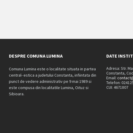
DESPRE COMUNA LUMINA
DATE INSTI
Adresa: Str. M
Comuna Lumina este o localitate situata in partea
Constanta, Cod
central- estica a judetului Constanta, infiintata din
Email:
contact@
punct de vedere administrativ pe 9 mai 1989 si
Telefon: 02412
CUI: 4671807
este compusa din localitatile Lumina, Oituz si
Sibioara.