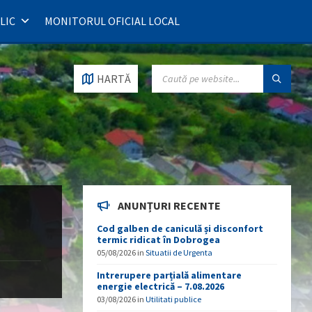
LIC
MONITORUL OFICIAL LOCAL
SEARCH:
HARTĂ
ANUNȚURI RECENTE
Cod galben de caniculă și disconfort
termic ridicat în Dobrogea
05/08/2026
in
Situatii de Urgenta
Intrerupere parțială alimentare
energie electrică – 7.08.2026
03/08/2026
in
Utilitati publice