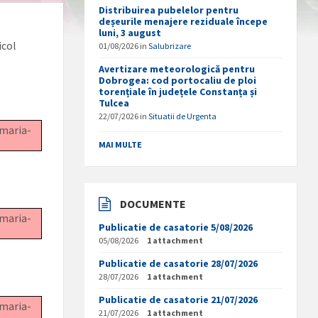
Distribuirea pubelelor pentru
deșeurile menajere reziduale începe
luni, 3 august
icol
01/08/2026
in
Salubrizare
Avertizare meteorologică pentru
Dobrogea: cod portocaliu de ploi
torențiale în județele Constanța și
Tulcea
22/07/2026
in
Situatii de Urgenta
imaria-
MAI MULTE
DOCUMENTE
imaria-
Publicatie de casatorie 5/08/2026
05/08/2026
1 attachment
Publicatie de casatorie 28/07/2026
28/07/2026
1 attachment
Publicatie de casatorie 21/07/2026
imaria-
21/07/2026
1 attachment