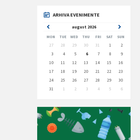
ARHIVA EVENIMENTE
Previous
Next
august
2026
Month
Month
MON
TUE
WED
THU
FRI
SAT
SUN
Skip
27
28
29
30
31
1
2
calendar
days
3
4
5
6
7
8
9
10
11
12
13
14
15
16
17
18
19
20
21
22
23
24
25
26
27
28
29
30
31
1
2
3
4
5
6
Back
to
calendar
days