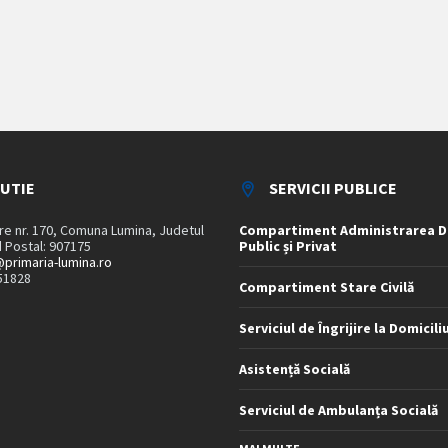
TUTIE
SERVICII PUBLICE
are nr. 170, Comuna Lumina, Judetul
Compartiment Administrarea D
 Postal: 907175
Public și Privat
primaria-lumina.ro
51828
Compartiment Stare Civilă
Serviciul de Îngrijire la Domicili
Asistență Socială
Serviciul de Ambulanța Socială