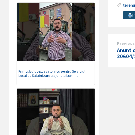
terenu
P
Previous
Anunt c
20604/
Primul buldoexcavator nou pentru Serviciul
Local de Salubrizare a ajuns la Lumina