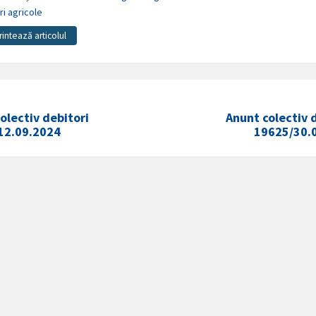
ri agricole
rintează articolul
olectiv debitori
Anunt colectiv 
12.09.2024
19625/30.