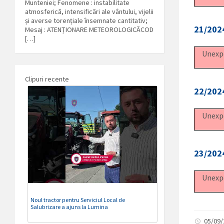
Munteniei; Fenomene : instabilitate
atmosferică, intensificări ale vântului, vijelii
și averse torențiale însemnate cantitativ;
21/2024
Mesaj : ATENȚIONARE METEOROLOGICĂCOD
[…]
Unexpe
Clipuri recente
22/2024
Unexpe
23/2024
Unexpe
Noul tractor pentru Serviciul Local de
Salubrizare a ajuns la Lumina
05/09