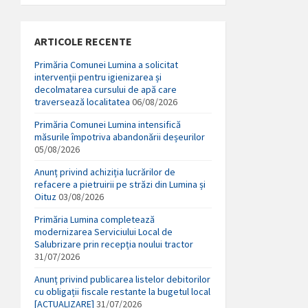
ARTICOLE RECENTE
Primăria Comunei Lumina a solicitat
intervenții pentru igienizarea și
decolmatarea cursului de apă care
traversează localitatea
06/08/2026
Primăria Comunei Lumina intensifică
măsurile împotriva abandonării deșeurilor
05/08/2026
Anunț privind achiziția lucrărilor de
refacere a pietruirii pe străzi din Lumina și
Oituz
03/08/2026
Primăria Lumina completează
modernizarea Serviciului Local de
Salubrizare prin recepția noului tractor
31/07/2026
Anunț privind publicarea listelor debitorilor
cu obligații fiscale restante la bugetul local
[ACTUALIZARE]
31/07/2026