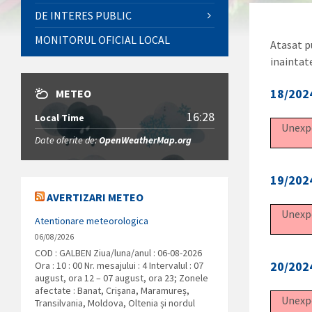
DE INTERES PUBLIC
MONITORUL OFICIAL LOCAL
Atasat pu
inaintat
18/2024
METEO
16:28
Local Time
Unexpe
Date oferite de:
OpenWeatherMap.org
19/202
AVERTIZARI METEO
Unexpe
Atentionare meteorologica
06/08/2026
COD : GALBEN Ziua/luna/anul : 06-08-2026
20/202
Ora : 10 : 00 Nr. mesajului : 4 Intervalul : 07
august, ora 12 – 07 august, ora 23; Zonele
afectate : Banat, Crișana, Maramureș,
Unexpe
Transilvania, Moldova, Oltenia și nordul