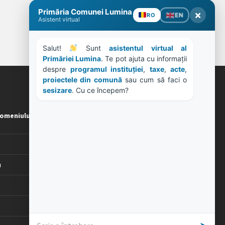
Primăria Comunei Lumina
×
EN
RO
Asistent virtual
Salut! 
 Sunt 
asistentul virtual al 
Primăriei Lumina
. Te pot ajuta cu informații 
despre 
programul instituției
, 
taxe
, 
acte
, 
proiectele din comună
 sau cum să faci o 
ORE DE LUCRU
sesizare
. Cu ce începem?
omeniului
PROGRAM INSTITUTIE
Luni, Miercuri, Joi: 8-16
Marti: 8-18
Vineri: 8-14
u
PROGRAMUL CU PUBLICUL
[vezi program]