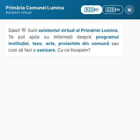
Skip
Skip
Skip
Skip
Primăria Comunei Lumina
to
to
to
to
×
🇬🇧
🇷🇴
EN
RO
Asistent virtual
content
left
right
footer
sidebar
sidebar
Salut! 👋 Sunt 
asistentul virtual al Primăriei Lumina
MENU
. 
Te pot ajuta cu informații despre 
programul 
instituției
, 
taxe
, 
acte
, 
proiectele din comună
 sau 
cum să faci o 
sesizare
. Cu ce începem?
Stoian Cristian Florin
Consilier Local USR
Home
Persoane
/