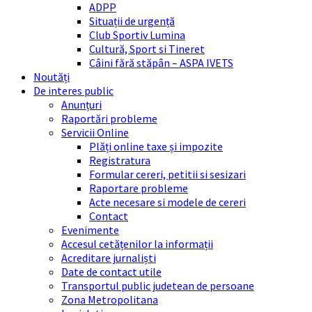
ADPP
Situații de urgență
Club Sportiv Lumina
Cultură, Sport si Tineret
Câini fără stăpân – ASPA IVETS
Noutăți
De interes public
Anunțuri
Raportări probleme
Servicii Online
Plăți online taxe și impozite
Registratura
Formular cereri, petitii si sesizari
Raportare probleme
Acte necesare si modele de cereri
Contact
Evenimente
Accesul cetățenilor la informații
Acreditare jurnaliști
Date de contact utile
Transportul public judetean de persoane
Zona Metropolitana