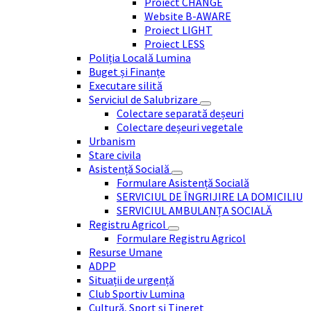
Proiect CHANGE
Website B-AWARE
Proiect LIGHT
Proiect LESS
Poliția Locală Lumina
Buget și Finanțe
Executare silită
Serviciul de Salubrizare
Colectare separată deșeuri
Colectare deșeuri vegetale
Urbanism
Stare civila
Asistență Socială
Formulare Asistență Socială
SERVICIUL DE ÎNGRIJIRE LA DOMICILIU
SERVICIUL AMBULANȚA SOCIALĂ
Registru Agricol
Formulare Registru Agricol
Resurse Umane
ADPP
Situații de urgență
Club Sportiv Lumina
Cultură, Sport si Tineret