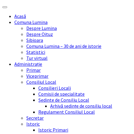
Skip
Skip
Skip
Skip
to
to
to
to
Acasă
content
left
right
footer
Comuna Lumina
sidebar
sidebar
Despre Lumina
Despre Oituz
Sibioara
Comuna Lumina – 30 de ani de istorie
Statistici
Tur virtual
Administrație
Primar
Viceprimar
Consiliul Local
Consilieri Locali
Comisii de specialitate
Ședinte de Consiliu Local
Arhivă ședințe de consiliu local
Regulament Consiliul Local
Secretar
Istoric
Istoric Primari