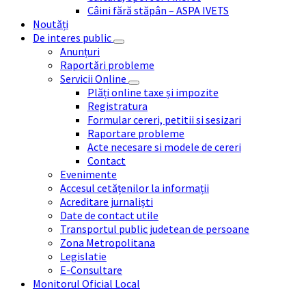
Câini fără stăpân – ASPA IVETS
Noutăți
De interes public
Anunțuri
Raportări probleme
Servicii Online
Plăți online taxe și impozite
Registratura
Formular cereri, petitii si sesizari
Raportare probleme
Acte necesare si modele de cereri
Contact
Evenimente
Accesul cetățenilor la informații
Acreditare jurnaliști
Date de contact utile
Transportul public judetean de persoane
Zona Metropolitana
Legislatie
E-Consultare
Monitorul Oficial Local