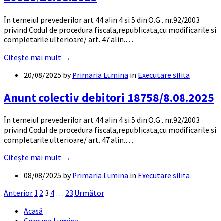
În temeiul prevederilor art 44 alin 4 si 5 din O.G . nr.92/2003
privind Codul de procedura fiscala,republicata,cu modificarile si
completarile ulterioare/ art. 47 alin.…
Citește mai mult →
20/08/2025
by
Primaria Lumina
in
Executare silita
Anunt colectiv debitori 18758/8.08.2025
În temeiul prevederilor art 44 alin 4 si 5 din O.G . nr.92/2003
privind Codul de procedura fiscala,republicata,cu modificarile si
completarile ulterioare/ art. 47 alin.…
Citește mai mult →
08/08/2025
by
Primaria Lumina
in
Executare silita
Paginație
Anterior
1
2
3
4
…
23
Următor
articole
Acasă
Comuna Lumina