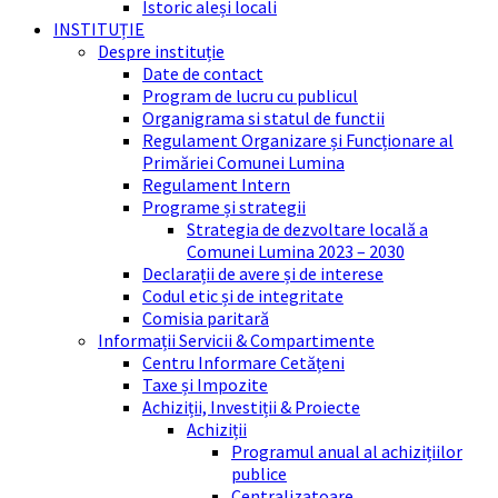
Istoric aleși locali
INSTITUȚIE
Despre instituție
Date de contact
Program de lucru cu publicul
Organigrama si statul de functii
Regulament Organizare și Funcționare al
Primăriei Comunei Lumina
Regulament Intern
Programe și strategii
Strategia de dezvoltare locală a
Comunei Lumina 2023 – 2030
Declarații de avere și de interese
Codul etic și de integritate
Comisia paritară
Informații Servicii & Compartimente
Centru Informare Cetățeni
Taxe și Impozite
Achiziții, Investiții & Proiecte
Achiziții
Programul anual al achizițiilor
publice
Centralizatoare