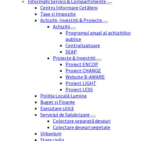
Informații Servicii & Compartimente
Centru Informare Cetățeni
Taxe și Impozite
Achiziții, Investiții & Proiecte
Achiziții
Programul anual al achizițiilor
publice
Centralizatoare
SEAP
Proiecte & Investiții
Proiect ENCOP
Proiect CHANGE
Website B-AWARE
Proiect LIGHT
Proiect LESS
Poliția Locală Lumina
Buget și Finanțe
Executare silită
Serviciul de Salubrizare
Colectare separată deșeuri
Colectare deșeuri vegetale
Urbanism
Stare civila