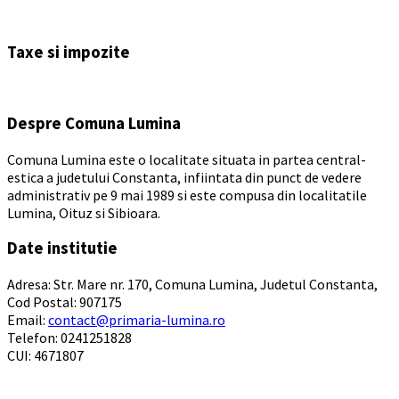
Back
to
Taxe si impozite
calendar
days
Despre Comuna Lumina
Comuna Lumina este o localitate situata in partea central-
estica a judetului Constanta, infiintata din punct de vedere
administrativ pe 9 mai 1989 si este compusa din localitatile
Lumina, Oituz si Sibioara.
Date institutie
Adresa: Str. Mare nr. 170, Comuna Lumina, Judetul Constanta,
Cod Postal: 907175
Email:
contact@primaria-lumina.ro
Telefon: 0241251828
CUI: 4671807