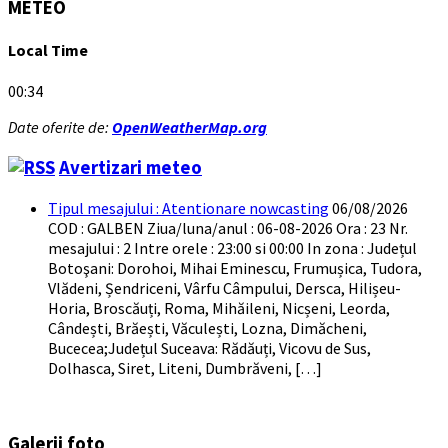
METEO
Local Time
00:34
Date oferite de:
OpenWeatherMap.org
Avertizari meteo
Tipul mesajului : Atentionare nowcasting
06/08/2026
COD : GALBEN Ziua/luna/anul : 06-08-2026 Ora : 23 Nr.
mesajului : 2 Intre orele : 23:00 si 00:00 In zona : Județul
Botoşani: Dorohoi, Mihai Eminescu, Frumușica, Tudora,
Vlădeni, Șendriceni, Vârfu Câmpului, Dersca, Hilișeu-
Horia, Broscăuți, Roma, Mihăileni, Nicșeni, Leorda,
Cândești, Brăești, Văculești, Lozna, Dimăcheni,
Bucecea;Județul Suceava: Rădăuți, Vicovu de Sus,
Dolhasca, Siret, Liteni, Dumbrăveni, […]
Galerii foto