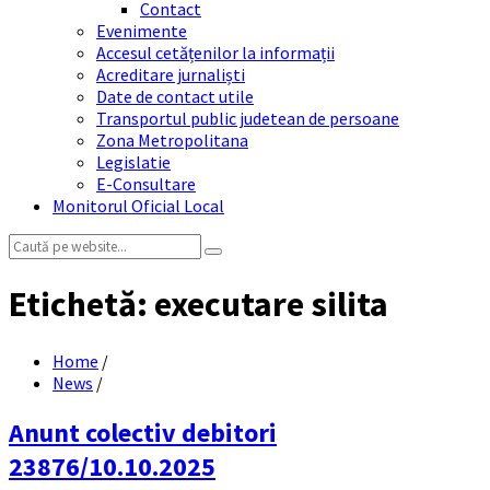
Contact
Evenimente
Accesul cetățenilor la informații
Acreditare jurnaliști
Date de contact utile
Transportul public judetean de persoane
Zona Metropolitana
Legislatie
E-Consultare
Monitorul Oficial Local
Search:
Etichetă:
executare silita
Home
/
News
/
Anunt colectiv debitori
23876/10.10.2025