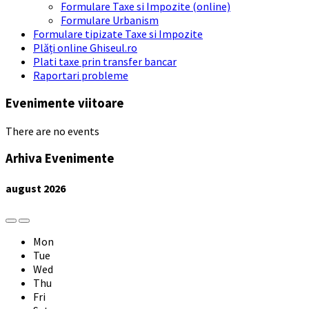
Formulare Taxe si Impozite (online)
Formulare Urbanism
Formulare tipizate Taxe si Impozite
Plăți online Ghiseul.ro
Plati taxe prin transfer bancar
Raportari probleme
Evenimente viitoare
There are no events
Arhiva Evenimente
august
2026
Previous
Next
Month
Month
Mon
Tue
Wed
Thu
Fri