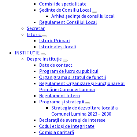
Comisii de specialitate
Ședinte de Consiliu Local
Arhivă ședințe de consiliu local
Regulament Consiliul Local
Secretar
Istoric
Istoric Primari
Istoric aleși locali
INSTITUȚIE
Despre instituție
Date de contact
Program de lucru cu publicul
Organigrama si statul de functii
Regulament Organizare și Funcționare al
Primăriei Comunei Lumina
Regulament Intern
Programe și strategii
Strategia de dezvoltare locală a
Comunei Lumina 2023 – 2030
Declarații de avere și de interese
Codul etic și de integritate
Comisia paritară