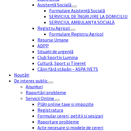
Asistență Socială
Formulare Asistență Socială
SERVICIUL DE ÎNGRIJIRE LA DOMICILIU
SERVICIUL AMBULANȚA SOCIALĂ
Registru Agricol
Formulare Registru Agricol
Resurse Umane
ADPP
Situații de urgență
Club Sportiv Lumina
Cultură, Sport si Tineret
Câini fără stăpân – ASPA IVETS
Noutăți
De interes public
Anunțuri
Raportări probleme
Servicii Online
Plăți online taxe și impozite
Registratura
Formular cereri, petitii si sesizari
Raportare probleme
Acte necesare si modele de cereri