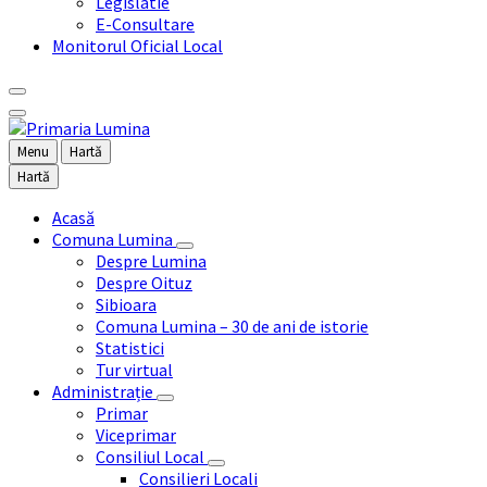
Legislatie
E-Consultare
Monitorul Oficial Local
Menu
Hartă
Hartă
Acasă
Comuna Lumina
Despre Lumina
Despre Oituz
Sibioara
Comuna Lumina – 30 de ani de istorie
Statistici
Tur virtual
Administrație
Primar
Viceprimar
Consiliul Local
Consilieri Locali