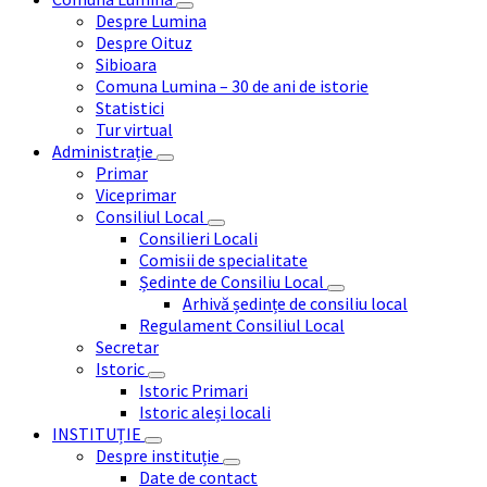
Despre Lumina
Despre Oituz
Sibioara
Comuna Lumina – 30 de ani de istorie
Statistici
Tur virtual
Administrație
Primar
Viceprimar
Consiliul Local
Consilieri Locali
Comisii de specialitate
Ședinte de Consiliu Local
Arhivă ședințe de consiliu local
Regulament Consiliul Local
Secretar
Istoric
Istoric Primari
Istoric aleși locali
INSTITUȚIE
Despre instituție
Date de contact