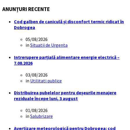
ANUNȚURI RECENTE
Cod galben de caniculă și disconfort termic ridicat în
Dobrogea
05/08/2026
in
Situatii de Urgenta
Intrerupere parțială alimentare energie electrică –
7.08.2026
03/08/2026
in
Utilitati publice
Distribuirea pubelelor pentru deșeurile menajere
reziduale începe luni, 3 august
01/08/2026
in
Salubrizare
Avertizare meteorologică pentru Dobrogea: cod