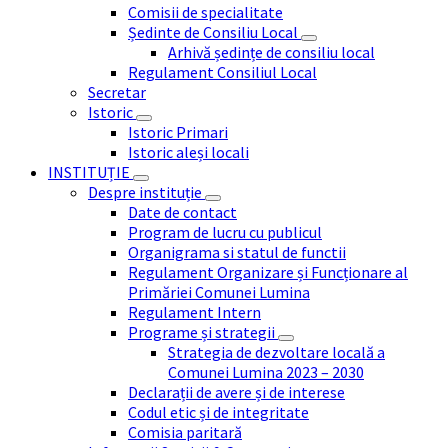
Comisii de specialitate
Ședinte de Consiliu Local
Arhivă ședințe de consiliu local
Regulament Consiliul Local
Secretar
Istoric
Istoric Primari
Istoric aleși locali
INSTITUȚIE
Despre instituție
Date de contact
Program de lucru cu publicul
Organigrama si statul de functii
Regulament Organizare și Funcționare al
Primăriei Comunei Lumina
Regulament Intern
Programe și strategii
Strategia de dezvoltare locală a
Comunei Lumina 2023 – 2030
Declarații de avere și de interese
Codul etic și de integritate
Comisia paritară