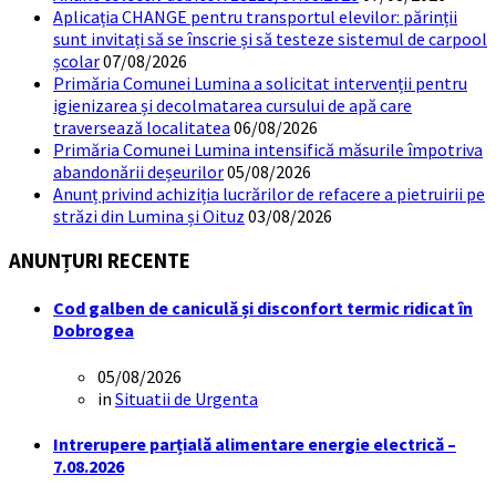
Aplicația CHANGE pentru transportul elevilor: părinții
sunt invitați să se înscrie și să testeze sistemul de carpool
școlar
07/08/2026
Primăria Comunei Lumina a solicitat intervenții pentru
igienizarea și decolmatarea cursului de apă care
traversează localitatea
06/08/2026
Primăria Comunei Lumina intensifică măsurile împotriva
abandonării deșeurilor
05/08/2026
Anunț privind achiziția lucrărilor de refacere a pietruirii pe
străzi din Lumina și Oituz
03/08/2026
ANUNȚURI RECENTE
Cod galben de caniculă și disconfort termic ridicat în
Dobrogea
05/08/2026
in
Situatii de Urgenta
Intrerupere parțială alimentare energie electrică –
7.08.2026