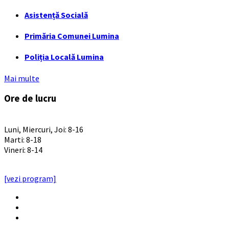
Asistență Socială
Primăria Comunei Lumina
Poliția Locală Lumina
Mai multe
Ore de lucru
PROGRAM INSTITUTIE
Luni, Miercuri, Joi: 8-16
Marti: 8-18
Vineri: 8-14
PROGRAMUL CU PUBLICUL
[vezi program]
Email
Facebook
YouTube