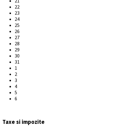
21
22
23
24
25
26
27
28
29
30
31
1
2
3
4
5
6
Back
to
Taxe si impozite
calendar
days