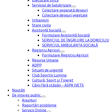
Executare silită
Serviciul de Salubrizare
Colectare separată deșeuri
Colectare deșeuri vegetale
Urbanism
Stare civila
Asistență Socială
Formulare Asistență Socială
SERVICIUL DE ÎNGRIJIRE LA DOMICILIU
SERVICIUL AMBULANȚA SOCIALĂ
Registru Agricol
Formulare Registru Agricol
Resurse Umane
ADPP
Situații de urgență
Club Sportiv Lumina
Cultură, Sport si Tineret
Câini fără stăpân – ASPA IVETS
Noutăți
De interes public
Anunțuri
Raportări probleme
Servicii Online