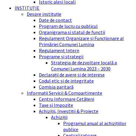
Istoric aleși locali
INSTITUȚIE
Despre instituție
Date de contact
Program de lucru cu publicul
Organigrama si statul de functii
Regulament Organizare și Funcționare al
Primăriei Comunei Lumina
Regulament Intern
Programe și strategii
Strategia de dezvoltare locală a
Comunei Lumina 2023 – 2030
Declarații de avere și de interese
Codul etic și de integritate
Comisia paritară
Informații Servicii & Compartimente
Centru Informare Cetățeni
Taxe și Impozite
Achiziții, Investiții & Proiecte
Achiziții
Programul anual al achizițiilor
publice
Centralizatoare