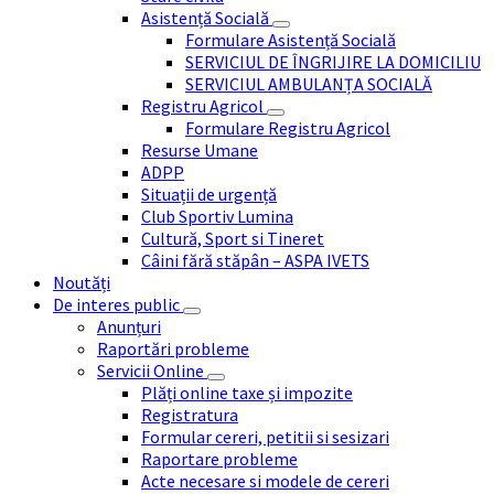
Asistență Socială
Formulare Asistență Socială
SERVICIUL DE ÎNGRIJIRE LA DOMICILIU
SERVICIUL AMBULANȚA SOCIALĂ
Registru Agricol
Formulare Registru Agricol
Resurse Umane
ADPP
Situații de urgență
Club Sportiv Lumina
Cultură, Sport si Tineret
Câini fără stăpân – ASPA IVETS
Noutăți
De interes public
Anunțuri
Raportări probleme
Servicii Online
Plăți online taxe și impozite
Registratura
Formular cereri, petitii si sesizari
Raportare probleme
Acte necesare si modele de cereri