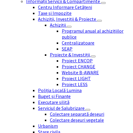
Informații Servicii & Compartimente
Centru Informare Cetățeni
Taxe și Impozite
Achiziții, Investiții & Proiecte
Achiziții
Programul anual al achizițiilor
publice
Centralizatoare
SEAP
Proiecte & Investiții
Proiect ENCOP
Proiect CHANGE
Website B-AWARE
Proiect LIGHT
Proiect LESS
Poliția Locală Lumina
Buget și Finanțe
Executare silită
Serviciul de Salubrizare
Colectare separată deșeuri
Colectare deșeuri vegetale
Urbanism
Stare civila