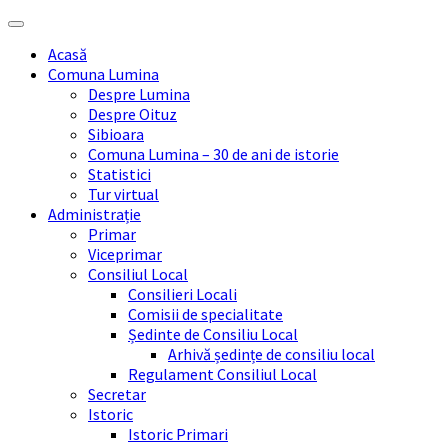
Skip
Skip
Skip
Skip
to
to
to
to
Acasă
content
left
right
footer
Comuna Lumina
sidebar
sidebar
Despre Lumina
Despre Oituz
Sibioara
Comuna Lumina – 30 de ani de istorie
Statistici
Tur virtual
Administrație
Primar
Viceprimar
Consiliul Local
Consilieri Locali
Comisii de specialitate
Ședinte de Consiliu Local
Arhivă ședințe de consiliu local
Regulament Consiliul Local
Secretar
Istoric
Istoric Primari