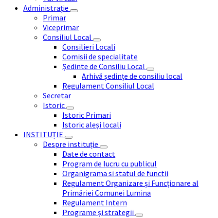
Administrație
Primar
Viceprimar
Consiliul Local
Consilieri Locali
Comisii de specialitate
Ședinte de Consiliu Local
Arhivă ședințe de consiliu local
Regulament Consiliul Local
Secretar
Istoric
Istoric Primari
Istoric aleși locali
INSTITUȚIE
Despre instituție
Date de contact
Program de lucru cu publicul
Organigrama si statul de functii
Regulament Organizare și Funcționare al
Primăriei Comunei Lumina
Regulament Intern
Programe și strategii