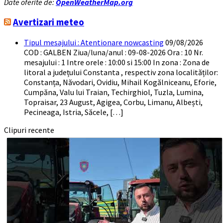
Date oferite de:
OpenWeatherMap.org
Avertizari meteo
Tipul mesajului : Atentionare nowcasting
09/08/2026
COD : GALBEN Ziua/luna/anul : 09-08-2026 Ora : 10 Nr.
mesajului : 1 Intre orele : 10:00 si 15:00 In zona : Zona de
litoral a județului Constanta , respectiv zona localităților:
Constanța, Năvodari, Ovidiu, Mihail Kogălniceanu, Eforie,
Cumpăna, Valu lui Traian, Techirghiol, Tuzla, Lumina,
Topraisar, 23 August, Agigea, Corbu, Limanu, Albești,
Pecineaga, Istria, Săcele, […]
Clipuri recente