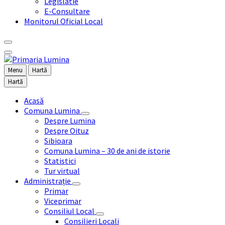
Legislatie
E-Consultare
Monitorul Oficial Local
Menu
Hartă
Hartă
Acasă
Comuna Lumina
Despre Lumina
Despre Oituz
Sibioara
Comuna Lumina – 30 de ani de istorie
Statistici
Tur virtual
Administrație
Primar
Viceprimar
Consiliul Local
Consilieri Locali