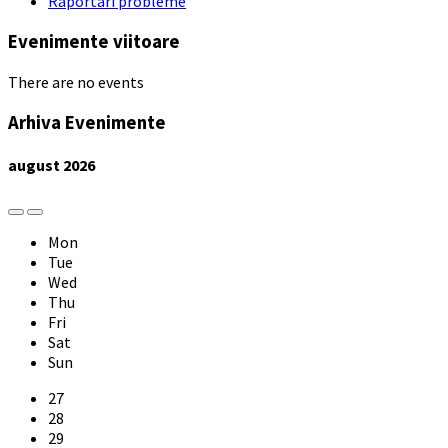
Raportari probleme
Evenimente viitoare
There are no events
Arhiva Evenimente
august
2026
Previous
Next
Month
Month
Mon
Tue
Wed
Thu
Fri
Sat
Sun
Skip
27
calendar
28
days
29