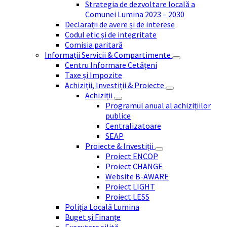
Strategia de dezvoltare locală a
Comunei Lumina 2023 – 2030
Declarații de avere și de interese
Codul etic și de integritate
Comisia paritară
Informații Servicii & Compartimente
Centru Informare Cetățeni
Taxe și Impozite
Achiziții, Investiții & Proiecte
Achiziții
Programul anual al achizițiilor
publice
Centralizatoare
SEAP
Proiecte & Investiții
Proiect ENCOP
Proiect CHANGE
Website B-AWARE
Proiect LIGHT
Proiect LESS
Poliția Locală Lumina
Buget și Finanțe