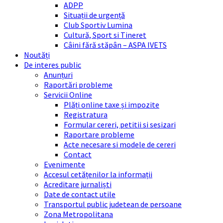
ADPP
Situații de urgență
Club Sportiv Lumina
Cultură, Sport si Tineret
Câini fără stăpân – ASPA IVETS
Noutăți
De interes public
Anunțuri
Raportări probleme
Servicii Online
Plăți online taxe și impozite
Registratura
Formular cereri, petitii si sesizari
Raportare probleme
Acte necesare si modele de cereri
Contact
Evenimente
Accesul cetățenilor la informații
Acreditare jurnaliști
Date de contact utile
Transportul public judetean de persoane
Zona Metropolitana