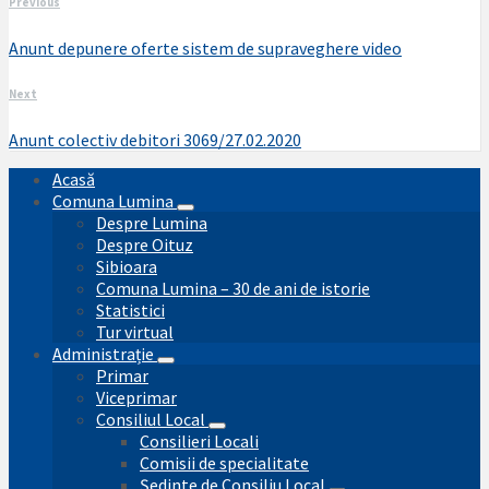
Previous
Anunt depunere oferte sistem de supraveghere video
Next
Anunt colectiv debitori 3069/27.02.2020
Acasă
Comuna Lumina
Despre Lumina
Despre Oituz
Sibioara
Comuna Lumina – 30 de ani de istorie
Statistici
Tur virtual
Administrație
Primar
Viceprimar
Consiliul Local
Consilieri Locali
Comisii de specialitate
Ședinte de Consiliu Local