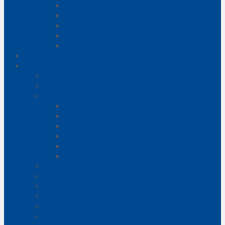
ADPP
Situații de urgență
Club Sportiv Lumina
Cultură, Sport si Tineret
Câini fără stăpân – ASPA IVETS
Noutăți
De interes public
Anunțuri
Raportări probleme
Servicii Online
Plăți online taxe și impozite
Registratura
Formular cereri, petitii si sesizari
Raportare probleme
Acte necesare si modele de cereri
Contact
Evenimente
Accesul cetățenilor la informații
Acreditare jurnaliști
Date de contact utile
Transportul public judetean de persoane
Zona Metropolitana