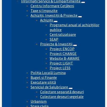
Informații Servicii & Compartimente
Centru Informare Cetățeni
Taxe și Impozite
Achiziții, Investiții & Proiecte
Achiziții
Programul anual al achizițiilor
publice
Centralizatoare
SEAP
Proiecte & Investiții
Proiect ENCOP
Proiect CHANGE
Website B-AWARE
Proiect LIGHT
Proiect LESS
Poliția Locală Lumina
Buget și Finanțe
Executare silită
Serviciul de Salubrizare
Colectare separată deșeuri
Colectare deșeuri vegetale
Urbanism
Stare civila