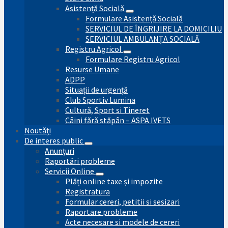
Asistență Socială
Formulare Asistență Socială
SERVICIUL DE ÎNGRIJIRE LA DOMICILIU
SERVICIUL AMBULANȚA SOCIALĂ
Registru Agricol
Formulare Registru Agricol
Resurse Umane
ADPP
Situații de urgență
Club Sportiv Lumina
Cultură, Sport si Tineret
Câini fără stăpân – ASPA IVETS
Noutăți
De interes public
Anunțuri
Raportări probleme
Servicii Online
Plăți online taxe și impozite
Registratura
Formular cereri, petitii si sesizari
Raportare probleme
Acte necesare si modele de cereri