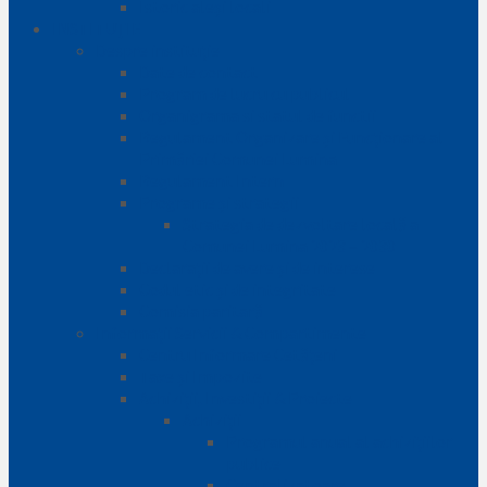
Istoric aleși locali
INSTITUȚIE
Despre instituție
Date de contact
Program de lucru cu publicul
Organigrama si statul de functii
Regulament Organizare și Funcționare al
Primăriei Comunei Lumina
Regulament Intern
Programe și strategii
Strategia de dezvoltare locală a
Comunei Lumina 2023 – 2030
Declarații de avere și de interese
Codul etic și de integritate
Comisia paritară
Informații Servicii & Compartimente
Centru Informare Cetățeni
Taxe și Impozite
Achiziții, Investiții & Proiecte
Achiziții
Programul anual al achizițiilor
publice
Centralizatoare