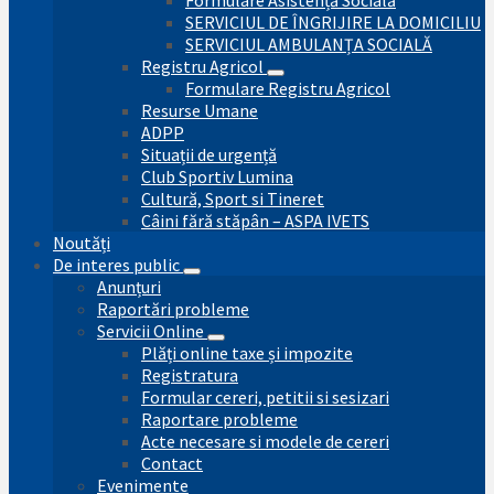
SERVICIUL DE ÎNGRIJIRE LA DOMICILIU
SERVICIUL AMBULANȚA SOCIALĂ
Registru Agricol
Formulare Registru Agricol
Resurse Umane
ADPP
Situații de urgență
Club Sportiv Lumina
Cultură, Sport si Tineret
Câini fără stăpân – ASPA IVETS
Noutăți
De interes public
Anunțuri
Raportări probleme
Servicii Online
Plăți online taxe și impozite
Registratura
Formular cereri, petitii si sesizari
Raportare probleme
Acte necesare si modele de cereri
Contact
Evenimente