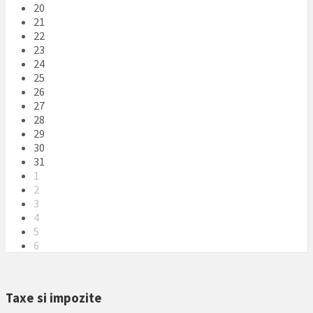
20
21
22
23
24
25
26
27
28
29
30
31
1
2
3
4
5
6
Back
to
Taxe si impozite
calendar
days