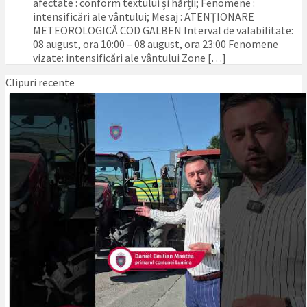
afectate : conform textului și hărții; Fenomene :
intensificări ale vântului; Mesaj : ATENȚIONARE
METEOROLOGICĂ COD GALBEN Interval de valabilitate:
08 august, ora 10:00 – 08 august, ora 23:00 Fenomene
vizate: intensificări ale vântului Zone […]
Clipuri recente