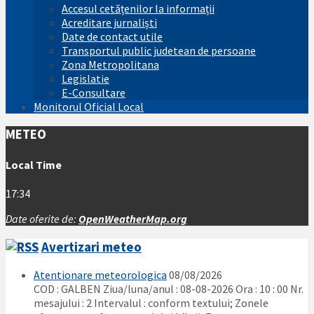
Accesul cetățenilor la informații
Acreditare jurnaliști
Date de contact utile
Transportul public judetean de persoane
Zona Metropolitana
Legislatie
E-Consultare
Monitorul Oficial Local
METEO
Local Time
17:34
Date oferite de:
OpenWeatherMap.org
Avertizari meteo
Atentionare meteorologica
08/08/2026
COD : GALBEN Ziua/luna/anul : 08-08-2026 Ora : 10 : 00 Nr.
mesajului : 2 Intervalul : conform textului; Zonele