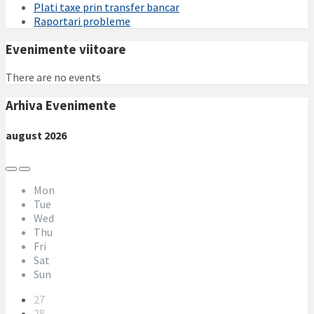
Plati taxe prin transfer bancar
Raportari probleme
Evenimente viitoare
There are no events
Arhiva Evenimente
august
2026
Previous
Next
Month
Month
Mon
Tue
Wed
Thu
Fri
Sat
Sun
Skip
27
calendar
28