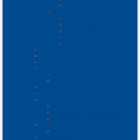
SEAP
Proiecte & Investiții
Proiect ENCOP
Proiect CHANGE
Website B-AWARE
Proiect LIGHT
Proiect LESS
Poliția Locală Lumina
Buget și Finanțe
Executare silită
Serviciul de Salubrizare
Colectare separată deșeuri
Colectare deșeuri vegetale
Urbanism
Stare civila
Asistență Socială
Formulare Asistență Socială
SERVICIUL DE ÎNGRIJIRE LA DOMICILIU
SERVICIUL AMBULANȚA SOCIALĂ
Registru Agricol
Formulare Registru Agricol
Resurse Umane