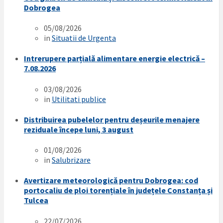
Dobrogea
05/08/2026
in
Situatii de Urgenta
Intrerupere parțială alimentare energie electrică –
7.08.2026
03/08/2026
in
Utilitati publice
Distribuirea pubelelor pentru deșeurile menajere
reziduale începe luni, 3 august
01/08/2026
in
Salubrizare
Avertizare meteorologică pentru Dobrogea: cod
portocaliu de ploi torențiale în județele Constanța și
Tulcea
22/07/2026