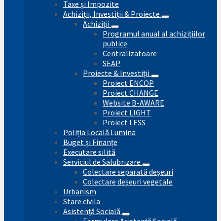
Taxe și Impozite
Achiziții, Investiții & Proiecte
Achiziții
Programul anual al achizițiilor
publice
Centralizatoare
SEAP
Proiecte & Investiții
Proiect ENCOP
Proiect CHANGE
Website B-AWARE
Proiect LIGHT
Proiect LESS
Poliția Locală Lumina
Buget și Finanțe
Executare silită
Serviciul de Salubrizare
Colectare separată deșeuri
Colectare deșeuri vegetale
Urbanism
Stare civila
Asistență Socială
Formulare Asistență Socială