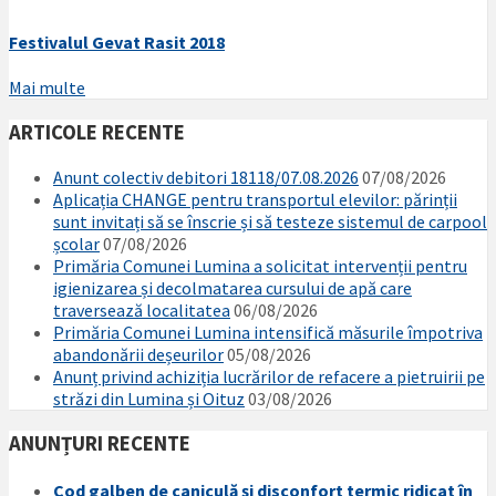
Festivalul Gevat Rasit 2018
Mai multe
ARTICOLE RECENTE
Anunt colectiv debitori 18118/07.08.2026
07/08/2026
Aplicația CHANGE pentru transportul elevilor: părinții
sunt invitați să se înscrie și să testeze sistemul de carpool
școlar
07/08/2026
Primăria Comunei Lumina a solicitat intervenții pentru
igienizarea și decolmatarea cursului de apă care
traversează localitatea
06/08/2026
Primăria Comunei Lumina intensifică măsurile împotriva
abandonării deșeurilor
05/08/2026
Anunț privind achiziția lucrărilor de refacere a pietruirii pe
străzi din Lumina și Oituz
03/08/2026
ANUNȚURI RECENTE
Cod galben de caniculă și disconfort termic ridicat în