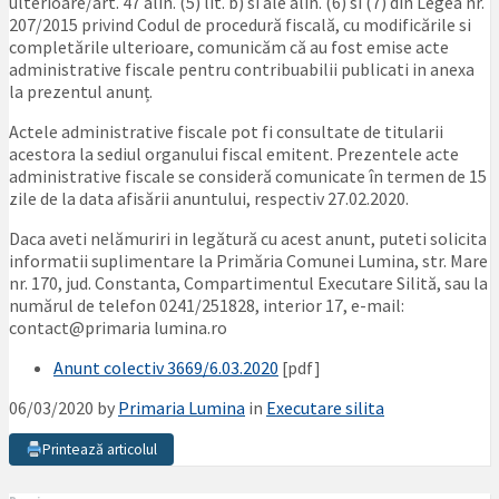
ulterioare/art. 47 alin. (5) lit. b) si ale alin. (6) si (7) din Legea nr.
207/2015 privind Codul de procedură fiscală, cu modificările si
completările ulterioare, comunicăm că au fost emise acte
administrative fiscale pentru contribuabilii publicati in anexa
la prezentul anunț.
Actele administrative fiscale pot fi consultate de titularii
acestora la sediul organului fiscal emitent. Prezentele acte
administrative fiscale se consideră comunicate în termen de 15
zile de la data afisării anuntului, respectiv 27.02.2020.
Daca aveti nelămuriri in legătură cu acest anunt, puteti solicita
informatii suplimentare la Primăria Comunei Lumina, str. Mare
nr. 170, jud. Constanta, Compartimentul Executare Silită, sau la
numărul de telefon 0241/251828, interior 17, e-mail:
contact@primaria lumina.ro
Anunt colectiv 3669/6.03.2020
[pdf]
06/03/2020
by
Primaria Lumina
in
Executare silita
Printează articolul