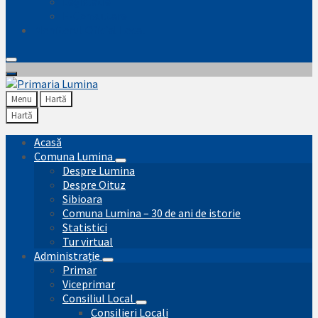
Legislatie
E-Consultare
Monitorul Oficial Local
Menu
Hartă
Hartă
Acasă
Comuna Lumina
Despre Lumina
Despre Oituz
Sibioara
Comuna Lumina – 30 de ani de istorie
Statistici
Tur virtual
Administrație
Primar
Viceprimar
Consiliul Local
Consilieri Locali