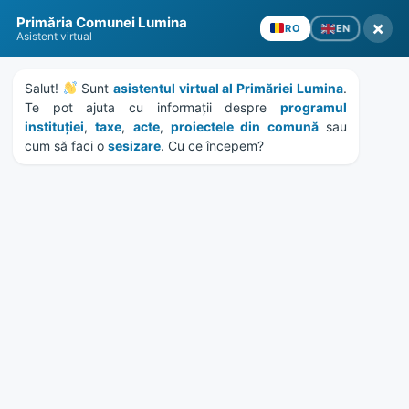
Skip
Skip
Skip
Skip
Primăria Comunei Lumina
to
to
to
to
×
EN
RO
Asistent virtual
content
left
right
footer
sidebar
sidebar
Salut! 
 Sunt 
asistentul virtual al Primăriei Lumina
. 
Te pot ajuta cu informații despre 
programul 
instituției
, 
taxe
, 
acte
, 
proiectele din comună
 sau 
cum să faci o 
sesizare
. Cu ce începem?
MENU
CS SHOBU – LUMINA
Home
Galerii foto
/