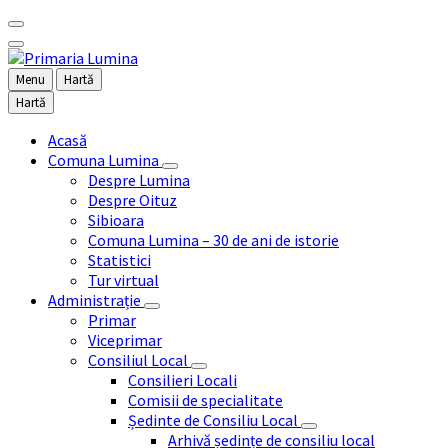
Menu
Hartă
Hartă
Acasă
Comuna Lumina
Despre Lumina
Despre Oituz
Sibioara
Comuna Lumina – 30 de ani de istorie
Statistici
Tur virtual
Administrație
Primar
Viceprimar
Consiliul Local
Consilieri Locali
Comisii de specialitate
Ședinte de Consiliu Local
Arhivă ședințe de consiliu local