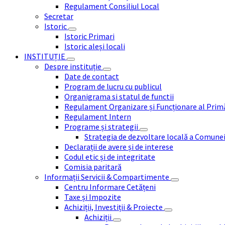
Regulament Consiliul Local
Secretar
Istoric
Istoric Primari
Istoric aleși locali
INSTITUȚIE
Despre instituție
Date de contact
Program de lucru cu publicul
Organigrama si statul de functii
Regulament Organizare și Funcționare al Prim
Regulament Intern
Programe și strategii
Strategia de dezvoltare locală a Comune
Declarații de avere și de interese
Codul etic și de integritate
Comisia paritară
Informații Servicii & Compartimente
Centru Informare Cetățeni
Taxe și Impozite
Achiziții, Investiții & Proiecte
Achiziții