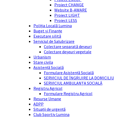
Proiect CHANGE
Website B-AWARE
Proiect LIGHT
Proiect LESS
Poliția Locală Lumina
Buget și Finanțe
Executare silită
Serviciul de Salubrizare
Colectare separată deșeuri
Colectare deșeuri vegetale
Urbanism
Stare civila
Asistență Socială
Formulare Asistență Socială
SERVICIUL DE ÎNGRIJIRE LA DOMICILIU
SERVICIUL AMBULANȚA SOCIALĂ
Registru Agricol
Formulare Registru Agricol
Resurse Umane
ADPP
Situații de urgență
Club Sportiv Lumina