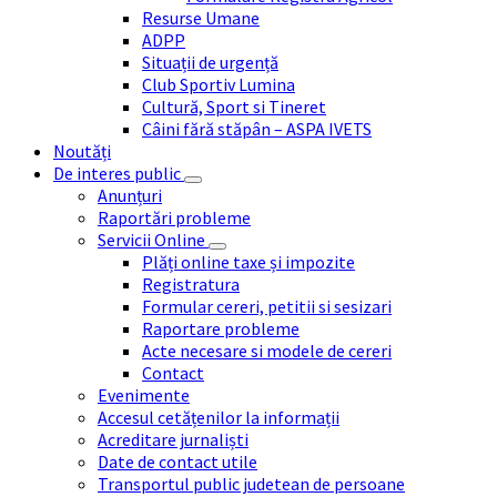
Resurse Umane
ADPP
Situații de urgență
Club Sportiv Lumina
Cultură, Sport si Tineret
Câini fără stăpân – ASPA IVETS
Noutăți
De interes public
Anunțuri
Raportări probleme
Servicii Online
Plăți online taxe și impozite
Registratura
Formular cereri, petitii si sesizari
Raportare probleme
Acte necesare si modele de cereri
Contact
Evenimente
Accesul cetățenilor la informații
Acreditare jurnaliști
Date de contact utile
Transportul public judetean de persoane