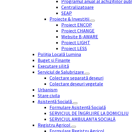
Programul anual al achizițiilor pub
Centralizatoare
SEAP
Proiecte & Investiții
Proiect ENCOP
Proiect CHANGE
Website B-AWARE
Proiect LIGHT
Proiect LESS
Poliția Locală Lumina
Buget și Finanțe
Executare silită
Serviciul de Salubrizare
Colectare separată deșeuri
Colectare deșeuri vegetale
Urbanism
Stare civila
Asistență Socială
Formulare Asistență Socială
SERVICIUL DE ÎNGRIJIRE LA DOMICILIU
SERVICIUL AMBULANȚA SOCIALĂ
Registru Agricol
Formulare Registru Agricol