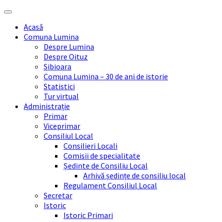
Skip
Skip
Skip
Skip
to
to
to
to
Acasă
content
left
right
footer
Comuna Lumina
sidebar
sidebar
Despre Lumina
Despre Oituz
Sibioara
Comuna Lumina – 30 de ani de istorie
Statistici
Tur virtual
Administrație
Primar
Viceprimar
Consiliul Local
Consilieri Locali
Comisii de specialitate
Ședinte de Consiliu Local
Arhivă ședințe de consiliu local
Regulament Consiliul Local
Secretar
Istoric
Istoric Primari