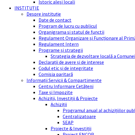
Istoric aleși locali
INSTITUȚIE
Despre instituție
Date de contact
Program de lucru cu publicul
Organigrama si statul de functii
Regulament Organizare și Funcționare al Prim
Regulament Intern
Programe și strategii
Strategia de dezvoltare locală a Comune
Declarații de avere și de interese
Codul etic și de integritate
Comisia paritară
Informații Servicii & Compartimente
Centru Informare Cetățeni
Taxe și Impozite
Achiziții, Investiții & Proiecte
Achiziții
Programul anual al achizițiilor pub
Centralizatoare
SEAP
Proiecte & Investiții
Proiect ENCOP