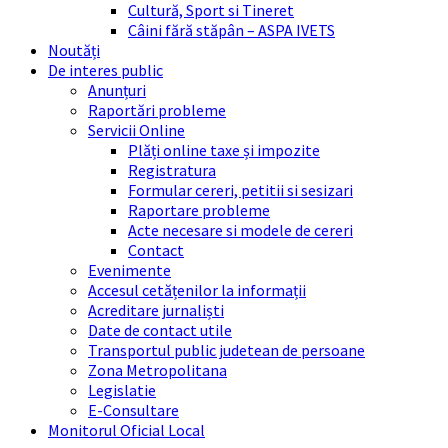
Cultură, Sport si Tineret
Câini fără stăpân – ASPA IVETS
Noutăți
De interes public
Anunțuri
Raportări probleme
Servicii Online
Plăți online taxe și impozite
Registratura
Formular cereri, petitii si sesizari
Raportare probleme
Acte necesare si modele de cereri
Contact
Evenimente
Accesul cetățenilor la informații
Acreditare jurnaliști
Date de contact utile
Transportul public judetean de persoane
Zona Metropolitana
Legislatie
E-Consultare
Monitorul Oficial Local